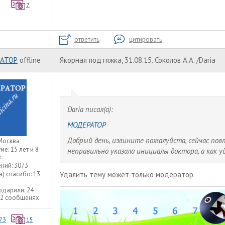
7
ответить
цитировать
АТОР
offline
Якорная подтяжка, 31.08.15. Соколов А.А. /Daria
Daria писал(а):
МОДЕРАТОР
Добрый день, извините пожалуйста, сейчас пов
Москва
уме:
15 лет и 8
неправильно указала инициалы доктора, а как 
в
ний:
3073
а) спасибо:
13
Удалить тему может только модератор.
одарили:
24
22 сообщенях
73
15