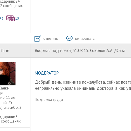
одарили:
24
22 сообщенях
73
15
ответить
цитировать
ffline
Якорная подтяжка, 31.08.15. Соколов А.А. /Daria
МОДЕРАТОР
Добрый день, извините пожалуйста, сейчас повт
неправильно указала инициалы доктора, а как у
Санкт-
рг
уме:
11 лет
Подтяжка груди
ний:
79
а) спасибо:
2
одарили:
3
3 сообщенях