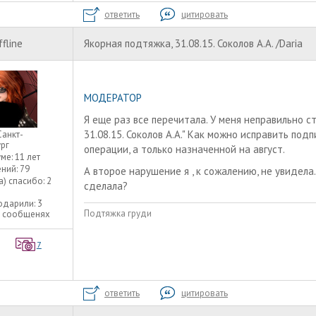
ответить
цитировать
ffline
Якорная подтяжка, 31.08.15. Соколов А.А. /Daria
МОДЕРАТОР
Я еще раз все перечитала. У меня неправильно ст
31.08.15. Соколов А.А." Как можно исправить под
Санкт-
рг
операции, а только назначенной на август.
уме:
11 лет
ний:
79
А второе нарушение я , к сожалению, не увидела
а) спасибо:
2
сделала?
одарили:
3
Подтяжка груди
3 сообщенях
7
ответить
цитировать