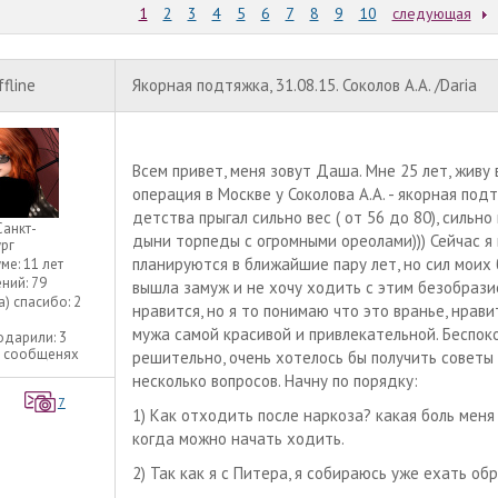
1
2
3
4
5
6
7
8
9
10
следующая
ffline
Якорная подтяжка, 31.08.15. Соколов А.А. /Daria
Всем привет, меня зовут Даша. Мне 25 лет, живу 
операция в Москве у Соколова А.А. - якорная под
детства прыгал сильно вес ( от 56 до 80), сильно
Санкт-
дыни торпеды с огромными ореолами))) Сейчас я в
рг
планируются в ближайшие пару лет, но сил моих 
уме:
11 лет
ний:
79
вышла замуж и не хочу ходить с этим безобрази
а) спасибо:
2
нравится, но я то понимаю что это вранье, нрави
мужа самой красивой и привлекательной. Беспок
одарили:
3
3 сообщенях
решительно, очень хотелось бы получить советы 
несколько вопросов. Начну по порядку:
7
1) Как отходить после наркоза? какая боль меня
когда можно начать ходить.
2) Так как я с Питера, я собираюсь уже ехать об