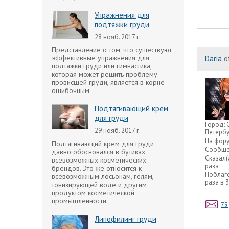
Упражнения для
подтяжки груди
28 нояб. 2017 г.
Представление о том, что существуют
эффективные упражнения для
Daria
o
подтяжки груди или гимнастика,
которая может решить проблему
провисшей груди, является в корне
ошибочным.
Подтягивающий крем
для груди
Город:
29 нояб. 2017 г.
Петербу
На фор
Подтягивающий крем для груди
Сообще
давно обосновался в бутиках
Сказал(
всевозможных косметических
раза
брендов. Это же относится к
Поблаг
всевозможным лосьонам, гелям,
раза в 
тонизирующей воде и другим
продуктом косметической
промышленности.
79
Липофилинг груди