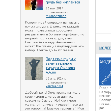
грудь без имплантов
13 мая 2017 г.
пользователь -
milanoitaliano
История моей операции началась с
поиска хирурга. Далеко не каждый
может похвастаться хорошими
результатами и богатым портфолио по
якорной подтяжке груди, а вот
Соколов Александр Анатольевич
может. Консультация подтвердила мой
МОДЕР
выбор. Александр Анатольевич...
Подтяжка груди у
замечательного
хирирга Соколова
А.А.))))
23 апр. 2017 г.
пользователь -
varvara2014
Город:
На фор
Добрый день! Хочу кратко написать
месяце
свою историю, которая длилась
Сообще
совсем не быстро! Но! Кто умеет
ждать, тот получает лучшее!))) всегда
Сказал(
раз
это говорила! Главное терпение!) Мои