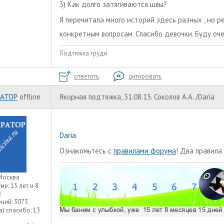
3) Как долго затягиваются швы?
Я перечитала много историй здесь разных , но 
конкретным вопросам. Спасибо девочки. Буду оч
Подтяжка груди
ответить
цитировать
АТОР
offline
Якорная подтяжка, 31.08.15. Соколов А.А. /Daria
Daria
Ознакомьтесь с
правилами форума
! Два правила 
Москва
уме:
15 лет и 8
в
ний:
3073
а) спасибо:
13