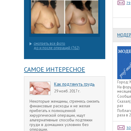
79
МОДЕР
смотреть все фото
до и после операций (762)
САМОЕ ИНТЕРЕСНОЕ
Город:
Как подтянуть грудь
На фор
29 нояб. 2017 г.
месяце
Сообще
Некоторые женщины, стремясь снизить
Сказал(
финансовые расходы и не желая
раз
прибегать к полноценной
Поблаг
хирургической операции, ищут
раза в 
альтернативные способы подтяжки
груди в домашних условиях без
30
операции.