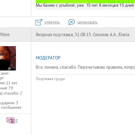
ответить
цитировать
ffline
Якорная подтяжка, 31.08.15. Соколов А.А. /Daria
МОДЕРАТОР
Все, поняла, спасибо. Перечитываю правила, поп
Санкт-
рг
Подтяжка груди
уме:
11 лет
ний:
79
а) спасибо:
2
одарили:
3
3 сообщенях
7