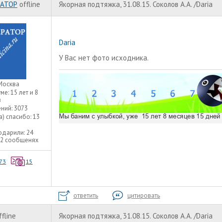
АТОР
offline
Якорная подтяжка, 31.08.15. Соколов А.А. /Daria
Daria
У Вас нет фото исходника.
Москва
уме:
15 лет и 8
в
ний:
3073
а) спасибо:
13
одарили:
24
22 сообщенях
73
15
ответить
цитировать
ffline
Якорная подтяжка, 31.08.15. Соколов А.А. /Daria