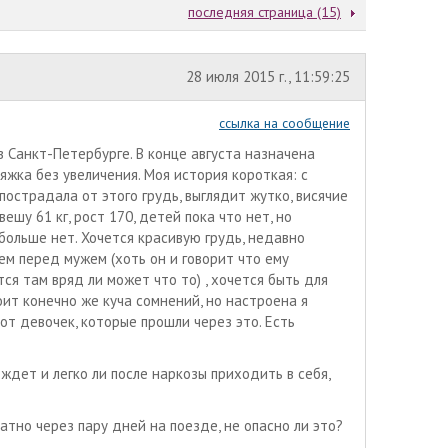
последняя страница (15)
28 июля 2015 г., 11:59:25
ссылка на сообщение
в Санкт-Петербурге. В конце августа назначена
тяжка без увеличения. Моя история короткая: с
 пострадала от этого грудь, выглядит жутко, висячие
ешу 61 кг, рост 170, детей пока что нет, но
больше нет. Хочется красивую грудь, недавно
ем перед мужем (хоть он и говорит что ему
тся там вряд ли может что то) , хочется быть для
оит конечно же куча сомнений, но настроена я
от девочек, которые прошли через это. Есть
 ждет и легко ли после наркозы приходить в себя,
ратно через пару дней на поезде, не опасно ли это?