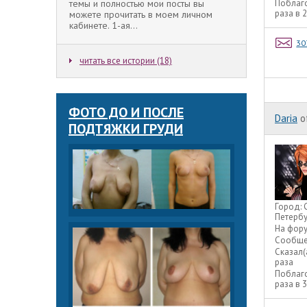
темы и полностью мои посты вы
Поблаг
раза в 
можете прочитать в моем личном
кабинете. 1-ая...
30
читать все истории (18)
ФОТО ДО И ПОСЛЕ
Daria
o
ПОДТЯЖКИ ГРУДИ
Город:
Петербу
На фор
Сообще
Сказал(
раза
Поблаг
раза в 