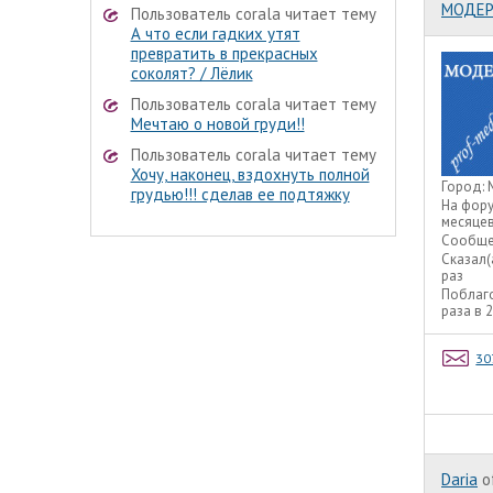
МОДЕР
Пользователь corala читает тему
А что если гадких утят
превратить в прекрасных
соколят? / Лёлик
Пользователь corala читает тему
Мечтаю о новой груди!!
Пользователь corala читает тему
Хочу, наконец, вздохнуть полной
Город:
грудью!!! сделав ее подтяжку
На фор
месяце
Сообще
Сказал(
раз
Поблаг
раза в 
30
Daria
o