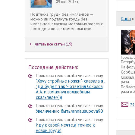
09 окт. 2017 г.
Подтяжка груди без имплантов —
Daria
o
можно ли подтянуть грудь без
имплантов, пластика молочных желез с
фото до и после маммопластики.
читать все статьи (19)
Город:
Петербу
Последние действия:
На фор
Сообще
Пользователь corala читает тему
Сказал(
"Хочу стройные ножки"- сказала я .
раза
"Да будет так "- ответил Соколов
Поблаг
А.А. и взмахнул волшебным
раза в 
скальпелем)))
79
Пользователь corala читает тему
Увеличению быть/annausupova90
Пользователь corala читает тему
Иду к своей мечте,а точнее к
новой груди)