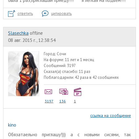
была 1 раз,приглашай приеду!!!!
я легкая на подьем!!!!
ответить
цитировать
Slasechka
offline
08 авг. 2015 г., 12:38:54
Город:
Сочи
На форуме:
11 лет и 1 месяц
Сообщений:
3197
Сказал(а) спасибо:
11 раз
Поблагодарили:
42 раза в 42 сообщенях
3197
136
1
ссылка на сообщение
kino
Обязатаельно приглашу!))) а с новыми сисями, так