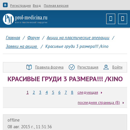
Регистрация
Вход
Полная версия
Главная
/
Форум
/
Акции на пластические операции
/
Заявки на акцию
/
Красивые груди 3 размера!!! /kino
Правила форума
Регистрация
Войти
КРАСИВЫЕ ГРУДИ 3 РАЗМЕРА!!! /KINO
1
2
3
4
5
6
7
8
следующая
последняя страница (8)
offline
08 авг. 2015 г., 11:31:36