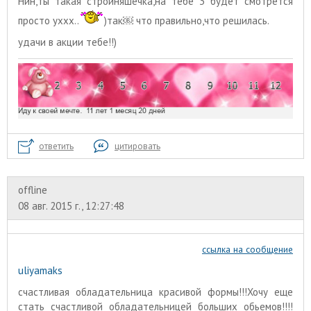
Нин,ты такая стройняшечка,на тебе 3 будет смотрется
просто уххх..
)так￼ что правильно,что решилась.
удачи в акции тебе!!)
ответить
цитировать
offline
08 авг. 2015 г., 12:27:48
ссылка на сообщение
uliyamaks
счастливая обладательница красивой формы!!!Хочу еще
стать счастливой обладательницей больших обьемов!!!!