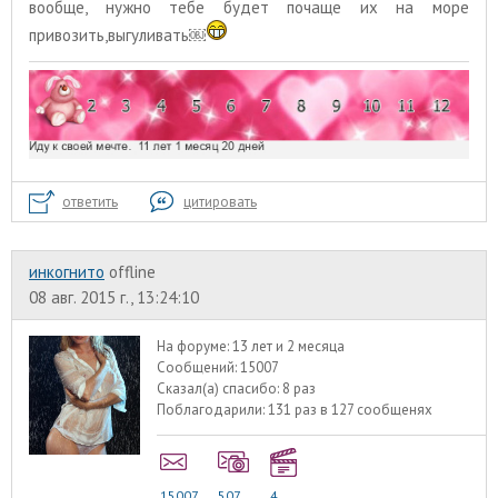
вообще, нужно тебе будет почаще их на море
привозить,выгуливать￼
ответить
цитировать
инкогнито
offline
08 авг. 2015 г., 13:24:10
На форуме:
13 лет и 2 месяца
Сообщений:
15007
Сказал(а) спасибо:
8 раз
Поблагодарили:
131 раз в 127 сообщенях
15007
507
4