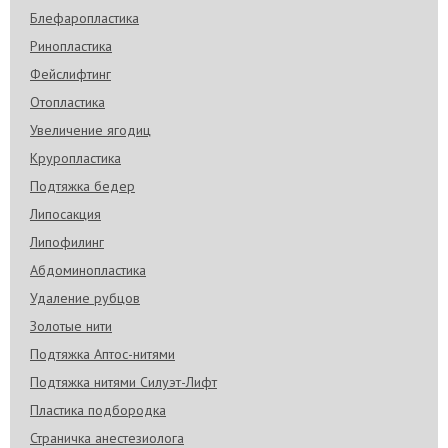
Блефаропластика
Ринопластика
Фейслифтинг
Отопластика
Увеличение ягодиц
Круропластика
Подтяжка бедер
Липосакция
Липофилинг
Абдоминопластика
Удаление рубцов
Золотые нити
Подтяжка Аптос-нитями
Подтяжка нитями Силуэт-Лифт
Пластика подбородка
Страничка анестезиолога