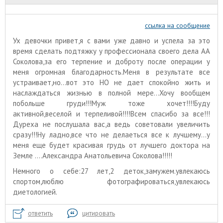
ссылка на сообщение
Ух девочки привет,я с вами уже давно и успела за это
время сделать подтяжку у профессионала своего дела АА
Соколова,за его терпение и доброту после операции у
меня огромная благодарность.Меня в результате все
устраивает,но...вот это НО не дает спокойно жить и
наслаждаться жизнью в полной мере...Хочу вообщем
побольше груди!!!Муж тоже хочет!!!!Буду
активной,веселой и терпеливой!!!!Всем спасибо за все!!!
Дуреха не послушала вас,а ведь советовали увеличить
сразу!!!Ну ладно,все что не делаеться все к лучшему...у
меня еще будет красивая грудь от лучшего доктора на
Земле ....Александра Анатольевича Соколова!!!!!
Немного о себе:27 лет,2 деток,замужем.увлекаюсь
спортом,люблю фотографироваться,увлекаюсь
диетологией.
ответить
цитировать