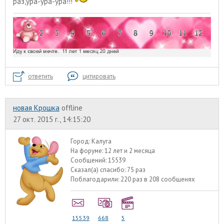
раз,ура-ура-ура!!!
ответить
цитировать
новая Крошка
offline
27 окт. 2015 г., 14:15:20
Город:
Калуга
На форуме:
12 лет и 2 месяца
Сообщений:
15539
Сказал(а) спасибо:
75 раз
Поблагодарили:
220 раз в 208 сообщенях
15539
668
5