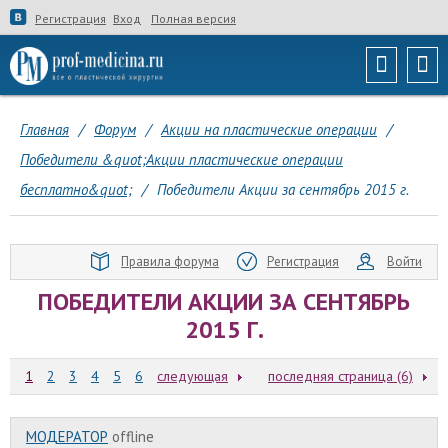
Регистрация
Вход
Полная версия
Главная
/
Форум
/
Акции на пластические операции
/
Победители &quot;Акции пластические операции
бесплатно&quot;
/
Победители Акции за сентябрь 2015 г.
Правила форума
Регистрация
Войти
ПОБЕДИТЕЛИ АКЦИИ ЗА СЕНТЯБРЬ
2015 Г.
1
2
3
4
5
6
следующая
последняя страница (6)
МОДЕРАТОР
offline