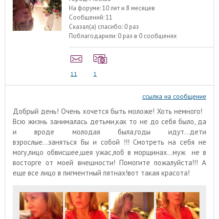
На форуме:
10 лет и 8 месяцев
Сообщений:
11
Сказал(а) спасибо:
0 раз
Поблагодарили:
0 раз в 0 сообщенях
11
1
ссылка на сообщение
Добрый день! Очень хочется быть моложе! Хоть немного!
Всю жизнь занималась детьми,как то не до себя было, да
и вроде молодая была,годы идут...дети
взрослые...заняться бы и собой !!! Смотреть на себя не
могу,лицо обвисшее,шея ужас,лоб в морщинах...муж не в
восторге от моей внешности! Помогите пожалуйста!!! А
еще все лицо в пигментный пятнах!вот такая красота!