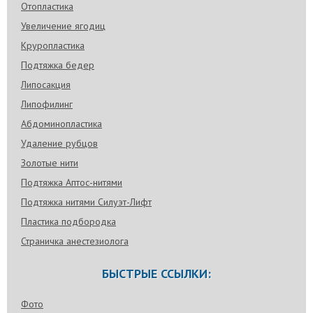
Отопластика
Увеличение ягодиц
Круропластика
Подтяжка бедер
Липосакция
Липофилинг
Абдоминопластика
Удаление рубцов
Золотые нити
Подтяжка Аптос-нитями
Подтяжка нитями Силуэт-Лифт
Пластика подбородка
Страничка анестезиолога
БЫСТРЫЕ ССЫЛКИ:
Фото