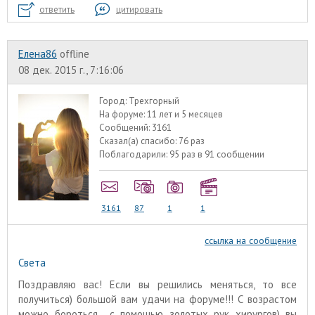
ответить
цитировать
Елена86
offline
08 дек. 2015 г., 7:16:06
Город:
Трехгорный
На форуме:
11 лет и 5 месяцев
Сообщений:
3161
Сказал(а) спасибо:
76 раз
Поблагодарили:
95 раз в 91 сообщении
3161
87
1
1
ссылка на сообщение
Света
Поздравляю вас! Если вы решились меняться, то все
получиться) большой вам удачи на форуме!!! С возрастом
можно бороться с помощью золотых рук хирургов) вы