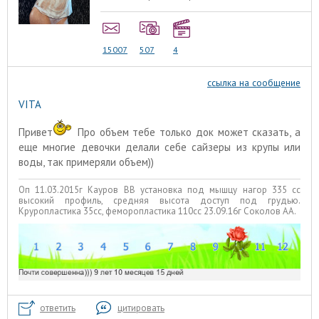
15007
507
4
ссылка на сообщение
VITA
Привет
Про объем тебе только док может сказать, а
еще многие девочки делали себе сайзеры из крупы или
воды, так примеряли объем))
Оп 11.03.2015г Кауров ВВ установка под мышцу нагор 335 сс
высокий профиль, средняя высота доступ под грудью.
Круропластика 35сс, феморопластика 110сс 23.09.16г Соколов АА.
ответить
цитировать