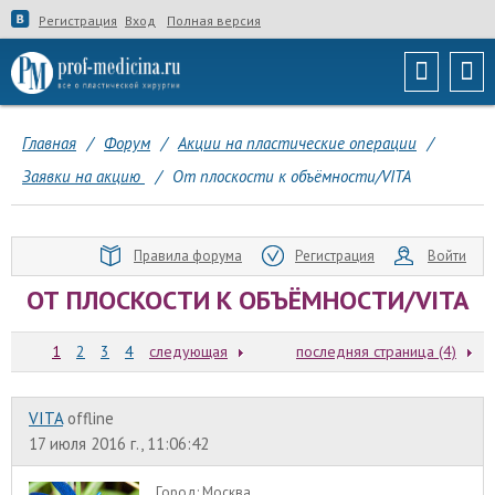
Регистрация
Вход
Полная версия
Главная
/
Форум
/
Акции на пластические операции
/
Заявки на акцию
/
От плоскости к объёмности/VITA
Правила форума
Регистрация
Войти
ОТ ПЛОСКОСТИ К ОБЪЁМНОСТИ/VITA
1
2
3
4
следующая
последняя страница (4)
VITA
offline
17 июля 2016 г., 11:06:42
Город:
Москва