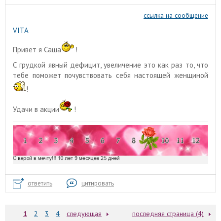
ссылка на сообщение
VITA
Привет я Саша
!
С грудкой явный дефицит, увеличение это как раз то, что
тебе поможет почувствовать себя настоящей женщиной
!
Удачи в акции
!
ответить
цитировать
1
2
3
4
следующая
последняя страница (4)