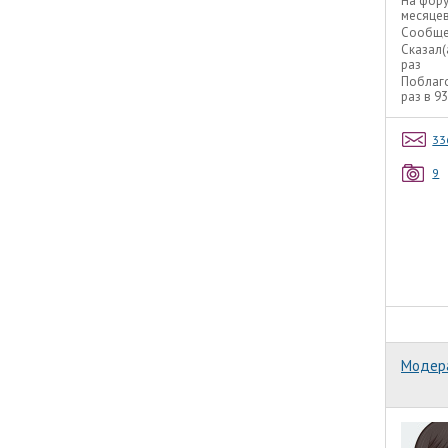
На фор
месяце
Сообще
Сказал(
раз
Поблаг
раз в 9
33
9
Модер