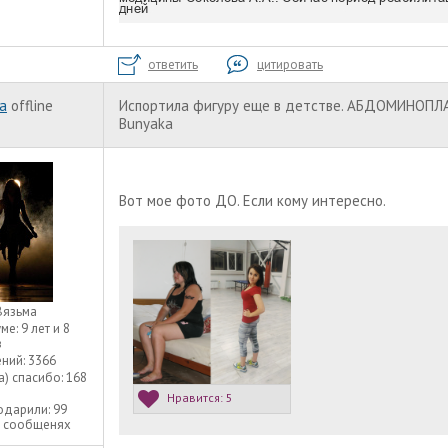
ответить
цитировать
a
offline
Испортила фигуру еще в детстве. АБДОМИНОПЛ
Bunyaka
Вот мое фото ДО. Если кому интересно.
Вязьма
уме:
9 лет и 8
в
ний:
3366
а) спасибо:
168
Нравится:
5
одарили:
99
3 сообщенях