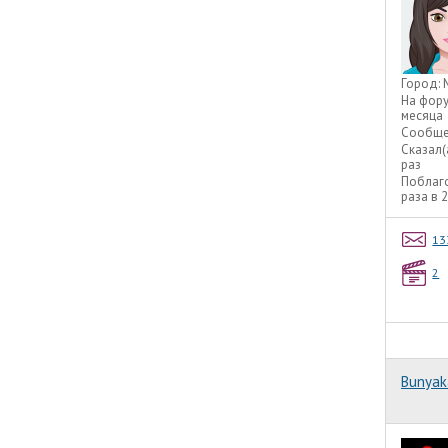
Город:
На фор
месяца
Сообще
Сказал(
раз
Поблаг
раза в 
13
2
Bunyak