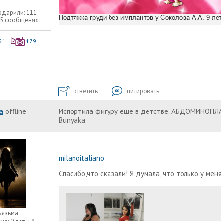
одарили:
111
05 сообщенях
51
179
ответить
цитировать
a
offline
Испортила фигуру еще в детстве. АБДОМИНОПЛ
Bunyaka
milanoitaliano
Спасибо,что сказали! Я думала, что только у ме
Вязьма