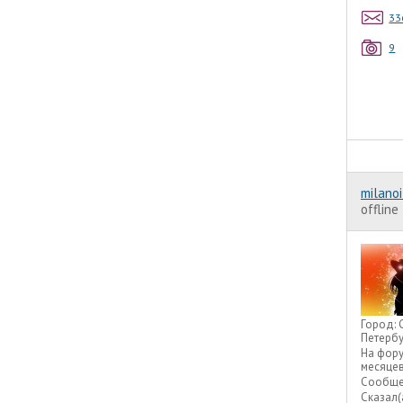
33
9
milanoi
offline
Город:
Петербу
На фор
месяце
Сообще
Сказал(