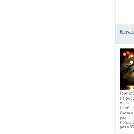
Bunyak
Город:
На фор
месяце
Сообще
Сказал(
раз
Поблаг
раз в 9