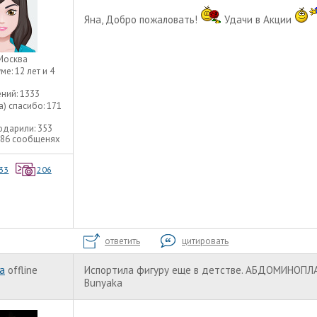
Яна, Добро пожаловать!
Удачи в Акции
Москва
уме:
12 лет и 4
ний:
1333
а) спасибо:
171
одарили:
353
286 сообщенях
33
206
ответить
цитировать
a
offline
Испортила фигуру еще в детстве. АБДОМИНОПЛ
Bunyaka