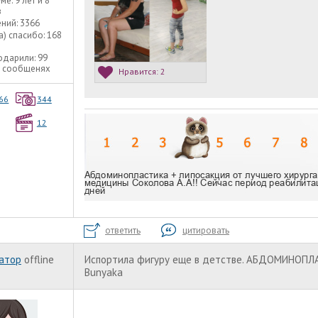
уме:
9 лет и 8
в
ний:
3366
а) спасибо:
168
одарили:
99
3 сообщенях
Нравится:
2
66
344
12
ответить
цитировать
атор
offline
Испортила фигуру еще в детстве. АБДОМИНОПЛ
Bunyaka