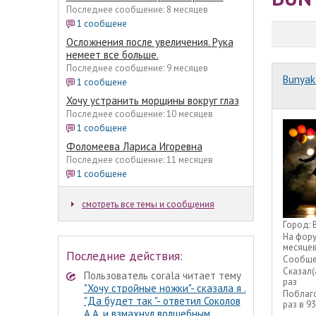
Последнее сообщение: 8 месяцев
1 сообщене
Осложнения после увеличения. Рука
немеет все больше.
Последнее сообщение: 9 месяцев
Bunyak
1 сообщене
Хочу устранить морщины вокруг глаз
Последнее сообщение: 10 месяцев
1 сообщене
Фоломеева Лариса Игоревна
Последнее сообщение: 11 месяцев
1 сообщене
смотреть все темы и сообщения
Город:
На фор
месяце
Последние действия:
Сообще
Сказал(
Пользователь corala читает тему
раз
"Хочу стройные ножки"- сказала я .
Поблаг
"Да будет так "- ответил Соколов
раз в 9
А.А. и взмахнул волшебным