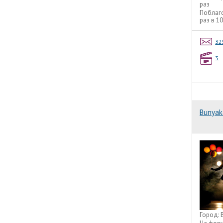
раз
Поблаг
раз в 1
32
3
Bunyak
Город: