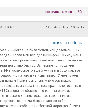
последняя страница (80)
АСТИКА /
20 нояб. 2016 г., 10:47:12
ссылка на сообщение
ода. Я никогда не была худенькой девочкой. В 17
 заедать. Когда мой вес достиг цифры 103 кг у меня
ь над своим организмом тяжелыми тренировками на
дела довольно быстро. За первые пол года мне
а. Мне казалось, что еще 5 — 7 кг и я буду как все
 радости от этого я не испытываю.. У меня очень
ад пупком. Появилось очень много растяжек,
ла голодать и стала питаться правильно, ходить в
ЕТ! Становится обидно, что из — за ошибок в
стетического лишняя кожа доставляет много
спортзал, но иногда бывает сложно себя
шего тела (особенно на беговой дорожке). Я очень