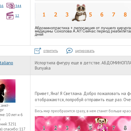
66
344
12
ответить
цитировать
taliano
Испортила фигуру еще в детстве. АБДОМИНОПЛ
Bunyaka
Привет, Яна! Я Светлана. Добро пожаловать на 
отображаются, попробуй отправить еще раз. Очен
Санкт-
рг
Весь мир преобразится сразу, в нем станет больше красо
уме:
10 лет и 6
в
ний:
3251
а) спасибо:
117