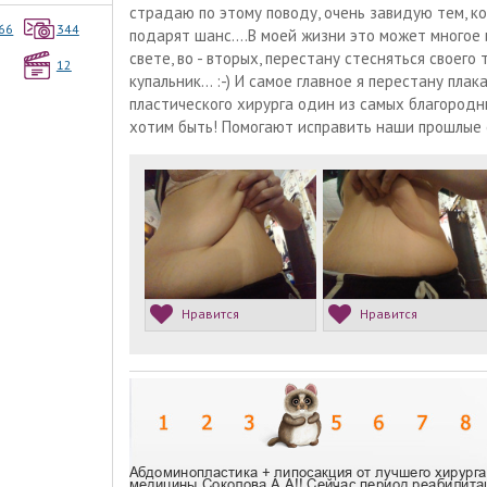
страдаю по этому поводу, очень завидую тем, ког
66
344
подарят шанс....В моей жизни это может многое 
свете, во - вторых, перестану стесняться своего
12
купальник... :-) И самое главное я перестану плак
пластического хирурга один из самых благородн
хотим быть! Помогают исправить наши прошлые о
Нравится
Нравится