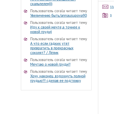
скальпелем)))
33
Пользователь corala читает тему
Увеличению быть/annausupova90
9
Пользователь corala читает тему
Иду к своей мечте,а точнее к
новой груди)
Пользователь corala читает тему
А что если гадких утят
превратить в прекрасных
соколят? / Лёлик
Пользователь corala читает тему
Мечтаю о новой груди!!
Пользователь corala читает тему
Хочу, наконец, вздохнуть полной
грудью!!! сделав ее подтяжку