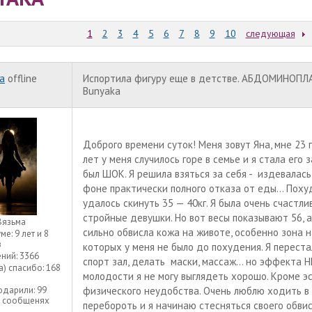
1
2
3
4
5
6
7
8
9
10
следующая
a
offline
Испортила фигуру еще в детстве. АБДОМИНОПЛ
Bunyaka
Доброго времени суток! Меня зовут Яна, мне 23 г
лет у меня случилось горе в семье и я стала его
был ШОК. Я решила взяться за себя - издевалас
фоне практически полного отказа от еды... Поху
удалось скинуть 35 — 40кг. Я была очень счастлив
стройные девушки. Но вот весы показывают 56, а
Вязьма
сильно обвисла кожа на животе, особенно зона н
уме:
9 лет и 8
в
которых у меня не было до похудения. Я переста
ний:
3366
спорт зал, делать маски, массаж... но эффекта Н
а) спасибо:
168
молодости я не могу выглядеть хорошо. Кроме э
одарили:
99
физического неудобства. Очень люблю ходить в 
3 сообщенях
перебороть и я начинаю стесняться своего обвис