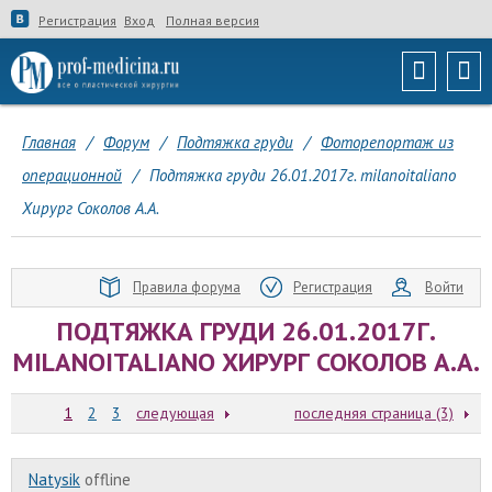
Регистрация
Вход
Полная версия
Главная
/
Форум
/
Подтяжка груди
/
Фоторепортаж из
операционной
/
Подтяжка груди 26.01.2017г. milanoitaliano
Хирург Соколов А.А.
Правила форума
Регистрация
Войти
ПОДТЯЖКА ГРУДИ 26.01.2017Г.
MILANOITALIANO ХИРУРГ СОКОЛОВ А.А.
1
2
3
следующая
последняя страница (3)
Natysik
offline