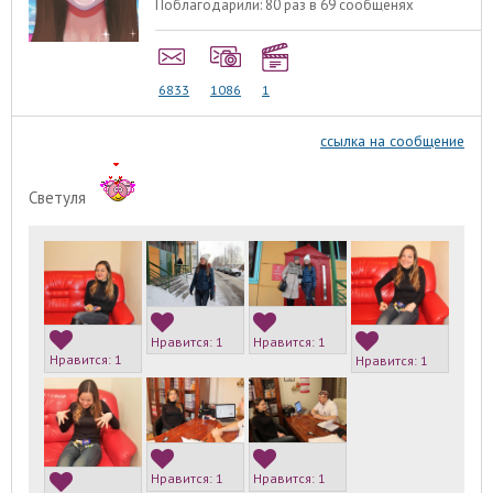
Поблагодарили:
80 раз в 69 сообщенях
6833
1086
1
ссылка на сообщение
Светуля
Нравится:
1
Нравится:
1
Нравится:
1
Нравится:
1
Нравится:
1
Нравится:
1