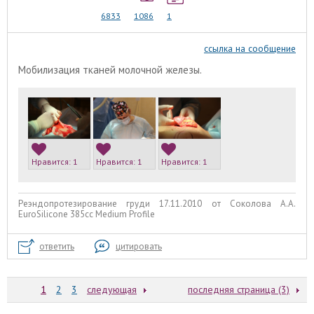
6833
1086
1
ссылка на сообщение
Мобилизация тканей молочной железы.
Нравится:
1
Нравится:
1
Нравится:
1
Реэндопротезирование груди 17.11.2010 от Соколова А.А.
EuroSilicone 385сс Medium Profile
ответить
цитировать
1
2
3
следующая
последняя страница (3)