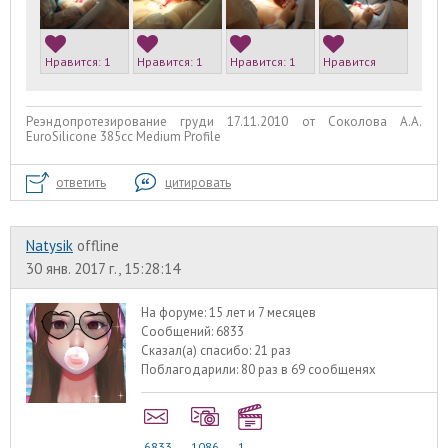
Нравится:
1
Нравится:
1
Нравится:
1
Нравится
Реэндопротезирование груди 17.11.2010 от Соколова А.А.
EuroSilicone 385сс Medium Profile
ответить
цитировать
Natysik
offline
30 янв. 2017 г., 15:28:14
На форуме:
15 лет и 7 месяцев
Сообщений:
6833
Сказал(а) спасибо:
21 раз
Поблагодарили:
80 раз в 69 сообщенях
6833
1086
1