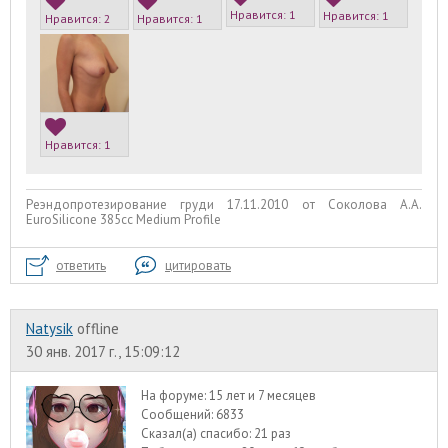
Нравится:
1
Нравится:
1
Нравится:
2
Нравится:
1
Нравится:
1
Реэндопротезирование груди 17.11.2010 от Соколова А.А.
EuroSilicone 385сс Medium Profile
ответить
цитировать
Natysik
offline
30 янв. 2017 г., 15:09:12
На форуме:
15 лет и 7 месяцев
Сообщений:
6833
Сказал(а) спасибо:
21 раз