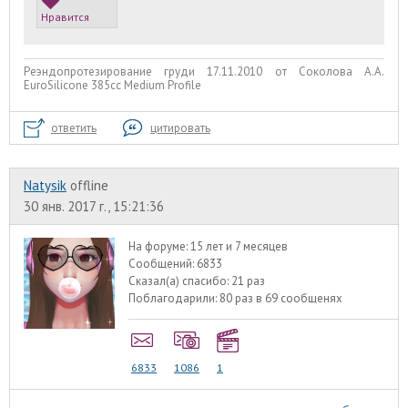
Нравится
Реэндопротезирование груди 17.11.2010 от Соколова А.А.
EuroSilicone 385сс Medium Profile
ответить
цитировать
Natysik
offline
30 янв. 2017 г., 15:21:36
На форуме:
15 лет и 7 месяцев
Сообщений:
6833
Сказал(а) спасибо:
21 раз
Поблагодарили:
80 раз в 69 сообщенях
6833
1086
1