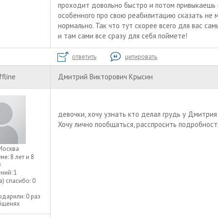
проходит довольно быстро и потом привыкаешь к
особенного про свою реабилитацию сказать не м
нормально. Так что тут скорее всего для вас са
и там сами все сразу для себя поймете!
ответить
цитировать
ffline
Дмитрий Викторович Крысин
девочки, хочу узнать кто делал грудь у Дмитри
Хочу лично пообщаться, расспросить подробност
Москва
уме:
8 лет и 8
в
ний:
1
а) спасибо:
0
одарили:
0 раз
общенях