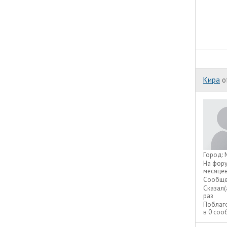
Кира
o
Город:
На фор
месяце
Сообще
Сказал(
раз
Поблаг
в 0 со