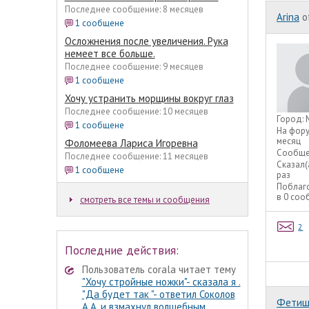
Последнее сообщение: 8 месяцев
Arina
o
1 сообщене
Осложнения после увеличения. Рука
немеет все больше.
Последнее сообщение: 9 месяцев
1 сообщене
Хочу устранить морщины вокруг глаз
Последнее сообщение: 10 месяцев
Город:
1 сообщене
На фор
месяц
Фоломеева Лариса Игоревна
Сообще
Последнее сообщение: 11 месяцев
Сказал(
1 сообщене
раз
Поблаг
в 0 со
смотреть все темы и сообщения
2
Последние действия:
Пользователь corala читает тему
"Хочу стройные ножки"- сказала я .
"Да будет так "- ответил Соколов
Фети
А.А. и взмахнул волшебным