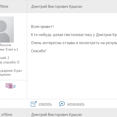
ffline
Дмитрий Викторович Крысин
Всем привет!
Кто-нибудь делал глютеопластику у Дмитрия К
Очень интересны отзывы и посмотреть на резул
Moscow
уме:
9 лет и 1
Спасибо!
ний:
2
а) спасибо:
0
одарили:
0 раз
общенях
0
ответить
цитировать
ш
offline
Дмитрий Викторович Крысин