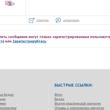
0
ответить
цитировать
лять сообщения могут только зарегистрированные пользовате
те
или
Зарегистрируйтесь
.
БЫСТРЫЕ ССЫЛКИ:
ка бедер
Фото
кция
Видео
линг
Форум пластической хирургии
нопластика
Отзывы о пластических хирургах