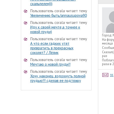
скальпелем)))
Пользователь corala читает тему
Увеличению быть/annausupova90
Пользователь corala читает тему
Иду к своей мечте,а точнее к
новой груди)
Город:
Пользователь corala читает тему
На фор
А что если гадких утят
месяца
превратить в прекрасных
Сообще
Сказал(
соколят? / Лёлик
раз
Пользователь corala читает тему
Поблаг
Мечтаю о новой груди!!
раза в 
Пользователь corala читает тему
35
Хочу, наконец, вздохнуть полной
грудью!!! сделав ее подтяжку