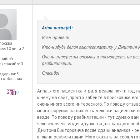
Arina писал(а):
Всем привет!
Москва
Кто-нибудь делал глютеопластику у Дмитрия 
уме:
10 лет и 2
Очень интересны отзывы и посмотреть на рез
ний:
35
реабилитации.
а) спасибо:
0
Спасибо!
одарили:
3
2 сообщенях
Arina, я его пациентка и да, я делала почти год
0
к нему на сайт, просто забейте в поисковике ег
очень много всего интересного. По поводу отзыв
много форумов на них есть девочки пациентки е
везде. По поводу реабилитации - тут думаю вам
человек очень индивидуален и для каждого реаб
Дмитрия Викторовича после сдачи анализов - он
в плане реабилитации. Могу сказать за себя, чт