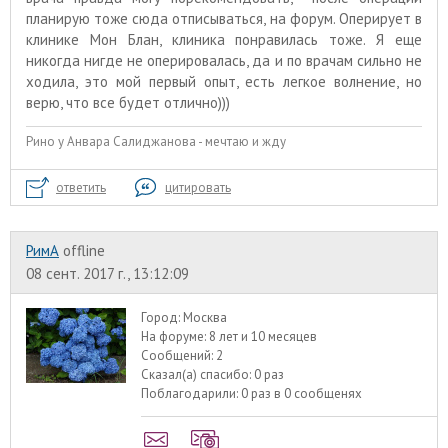
планирую тоже сюда отписываться, на форум. Оперирует в
клинике Мон Блан, клиника понравилась тоже. Я еще
никогда нигде не оперировалась, да и по врачам сильно не
ходила, это мой первый опыт, есть легкое волнение, но
верю, что все будет отлично)))
Рино у Анвара Салиджанова - мечтаю и жду
ответить
цитировать
РимА
offline
08 сент. 2017 г., 13:12:09
Город:
Москва
На форуме:
8 лет и 10 месяцев
Сообщений:
2
Сказал(а) спасибо:
0 раз
Поблагодарили:
0 раз в 0 сообщенях