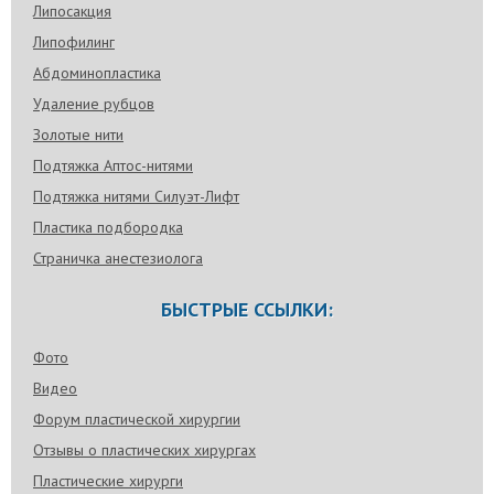
Липосакция
Липофилинг
Абдоминопластика
Удаление рубцов
Золотые нити
Подтяжка Аптос-нитями
Подтяжка нитями Силуэт-Лифт
Пластика подбородка
Страничка анестезиолога
БЫСТРЫЕ ССЫЛКИ:
Фото
Видео
Форум пластической хирургии
Отзывы о пластических хирургах
Пластические хирурги