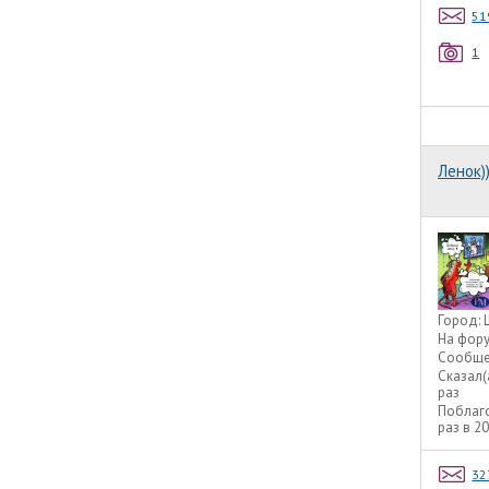
51
1
Ленок))
Город:
На фор
Сообще
Сказал(
раз
Поблаг
раз в 2
32