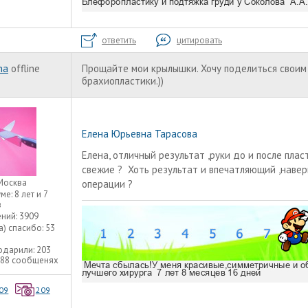
ответить
цитировать
ha
offline
Прощайте мои крылышки. Хочу поделиться своим
брахиопластики.))
Елена Юрьевна Тарасова
Елена, отличный результат ,руки до и после пла
свежие ? Хоть результат и впечатляющий ,наве
Москва
операции ?
уме:
8 лет и 7
в
ний:
3909
а) спасибо:
53
одарили:
203
188 сообщенях
09
209