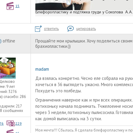
15
ответить
цитировать
)
offline
Прощайте мои крылышки. Хочу поделиться своим
брахиопластики.))
madam
Да взялась конкретно. Чесно еле собрала на руки
Щелково
хочеться в 36 выглядеть ужасно. Много комплексо
уме:
9 лет
Похудеть это полбеды.
ний:
3276
а) спасибо:
286
Ограничения наверное как и при всех опирациях
потихоньку начала поднимать. Тчжелоеине носи
одарили:
217
08 сообщенях
через 3 недели, потихоньку пылисосила. Готовил
как домой выписалась на 3 сутки.
76
229
Моя мечта!!! Сбылась. Я сделала блефаропластику и по