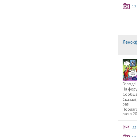
11
Ленок))
Город:
На фор
Сообще
Сказал(
раз
Поблаг
раз в 2
32