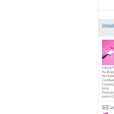
Ololos
Город:
На фор
месяце
Сообще
Сказал(
раза
Поблаг
раза в 
39