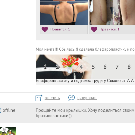
Нравится:
1
Нравится:
1
Моя мечта!!! Сбылась. Я сделала блефаропластику и по
ответить
цитировать
)
offline
Прощайте мои крылышки. Хочу поделиться своим
брахиопластики.))