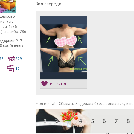
Вид спереди
Щелково
уме:
9 лет
ний:
3276
а) спасибо:
286
одарили:
217
08 сообщенях
76
229
15
Нравится
Моя мечта!!! Сбылась. Я сделала блефаропластику и по