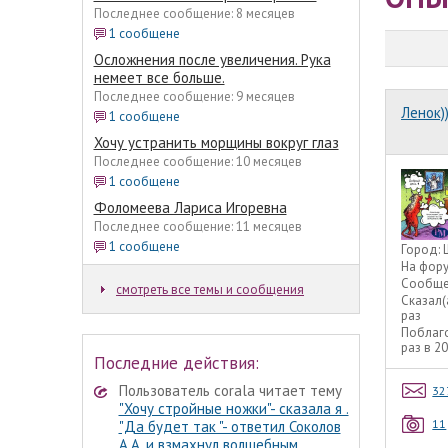
Последнее сообщение: 8 месяцев
1 сообщене
Осложнения после увеличения. Рука
немеет все больше.
Последнее сообщение: 9 месяцев
Ленок))
1 сообщене
Хочу устранить морщины вокруг глаз
Последнее сообщение: 10 месяцев
1 сообщене
Фоломеева Лариса Игоревна
Последнее сообщение: 11 месяцев
1 сообщене
Город:
На фор
Сообще
смотреть все темы и сообщения
Сказал(
раз
Поблаг
раз в 2
Последние действия:
Пользователь corala читает тему
32
"Хочу стройные ножки"- сказала я .
11
"Да будет так "- ответил Соколов
А.А. и взмахнул волшебным