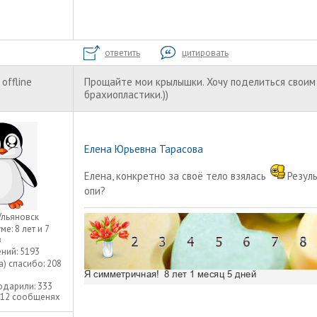
ответить
цитировать
offline
Прощайте мои крылышки. Хочу поделиться своим
брахиопластики.))
Елена Юрьевна Тарасова
Елена, конкретно за своё тело взялась
Резул
опи?
Ульяновск
уме:
8 лет и 7
в
ний:
5193
а) спасибо:
208
одарили:
333
312 сообщенях