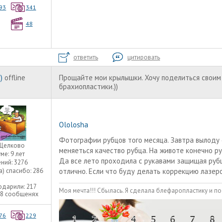
93
341
48
ответить
цитировать
)
offline
Прощайте мои крылышки. Хочу поделиться своим
брахиопластики.))
Ololosha
Фотографии рубцов того месяца. Завтра вылоду 
Щелково
меняеться качество рубца. На животе конечно ру
уме:
9 лет
Да все лето проходила с рукавами защищая руб
ний:
3276
а) спасибо:
286
отлично. Если что буду делать коррекцию лазер
одарили:
217
Моя мечта!!! Сбылась. Я сделала блефаропластику и по
08 сообщенях
76
229