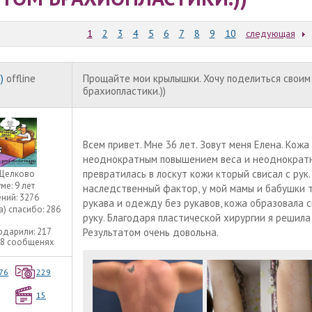
1
2
3
4
5
6
7
8
9
10
следующая
)
offline
Прощайте мои крылышки. Хочу поделиться своим
брахиопластики.))
Всем привет. Мне 36 лет. Зовут меня Елена. Кожа
неоднократным повышением веса и неоднократ
превратилась в лоскут кожи кторый свисал с рук
Щелково
уме:
9 лет
наследственный фактор, у мой мамы и бабушки т
ний:
3276
рукава и одежду без рукавов, кожа образовала с
а) спасибо:
286
руку. Благодаря пластической хирургии я решила
одарили:
217
Результатом очень довольна.
08 сообщенях
76
229
15