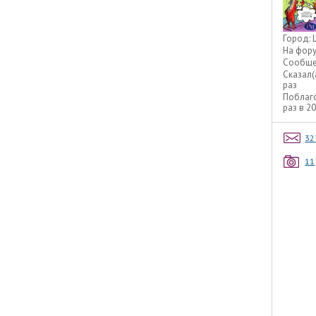
Город:
На фор
Сообще
Сказал(
раз
Поблаг
раз в 2
32
11