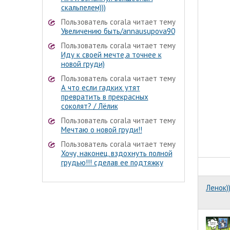
скальпелем)))
Пользователь corala читает тему
Увеличению быть/annausupova90
Пользователь corala читает тему
Иду к своей мечте,а точнее к
новой груди)
Пользователь corala читает тему
А что если гадких утят
превратить в прекрасных
соколят? / Лёлик
Пользователь corala читает тему
Мечтаю о новой груди!!
Пользователь corala читает тему
Хочу, наконец, вздохнуть полной
грудью!!! сделав ее подтяжку
Ленок))