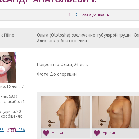
1
2
следующая
offline
Ольга (Ololosha) Увеличение тубулярой груди . С
Александр Анатольевич.
Пациентка Ольга, 26 лет.
Фото До операции
уме:
15 лет и 7
в
ний:
6833
а) спасибо:
21
одарили:
80
9 сообщенях
33
1086
Нравится
Нравится