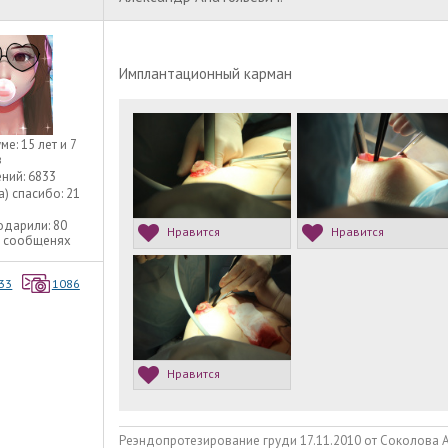
Имплантационный карман
уме:
15 лет и 7
в
ний:
6833
а) спасибо:
21
одарили:
80
Нравится
Нравится
9 сообщенях
33
1086
Нравится
Реэндопротезирование груди 17.11.2010 от Соколова А.А