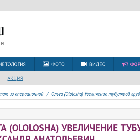
МЕТОЛОГИЯ
ФОТО
ВИДЕО
ФО
АКЦИЯ
таж из операционной
/
Ольга (Ololosha) Увеличение тубулярой груд
ГА (OLOLOSHA) УВЕЛИЧЕНИЕ ТУБ
КСАНДР АНАТОЛЬЕВИЧ.