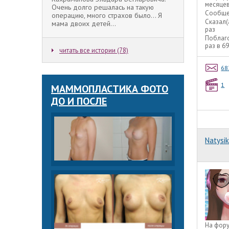
месяце
Очень долго решалась на такую
Сообще
операцию, много страхов было... Я
Сказал(
мама двоих детей...
раз
Поблаг
раз в 6
читать все истории (78)
68
1
МАММОПЛАСТИКА ФОТО
ДО И ПОСЛЕ
Natysik
На фор