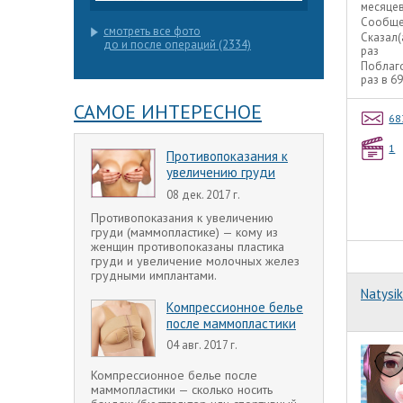
месяце
Сообще
смотреть все фото
Сказал(
до и после операций (2334)
раз
Поблаг
раз в 6
САМОЕ ИНТЕРЕСНОЕ
68
1
Противопоказания к
увеличению груди
08 дек. 2017 г.
Противопоказания к увеличению
груди (маммопластике) — кому из
женщин противопоказаны пластика
груди и увеличение молочных желез
грудными имплантами.
Natysik
Компрессионное белье
после маммопластики
04 авг. 2017 г.
Компрессионное белье после
маммопластики — сколько носить