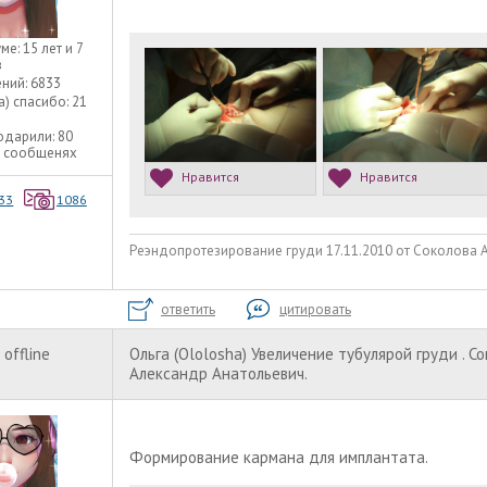
уме:
15 лет и 7
в
ний:
6833
а) спасибо:
21
одарили:
80
9 сообщенях
Нравится
Нравится
33
1086
Реэндопротезирование груди 17.11.2010 от Соколова А.А
ответить
цитировать
offline
Ольга (Ololosha) Увеличение тубулярой груди . С
Александр Анатольевич.
Формирование кармана для имплантата.