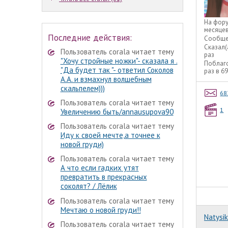
На фор
месяце
Последние действия:
Сообще
Сказал(
Пользователь corala читает тему
раз
"Хочу стройные ножки"- сказала я .
Поблаг
"Да будет так "- ответил Соколов
раз в 6
А.А. и взмахнул волшебным
скальпелем)))
68
Пользователь corala читает тему
1
Увеличению быть/annausupova90
Пользователь corala читает тему
Иду к своей мечте,а точнее к
новой груди)
Пользователь corala читает тему
А что если гадких утят
превратить в прекрасных
соколят? / Лёлик
Пользователь corala читает тему
Мечтаю о новой груди!!
Natysik
Пользователь corala читает тему