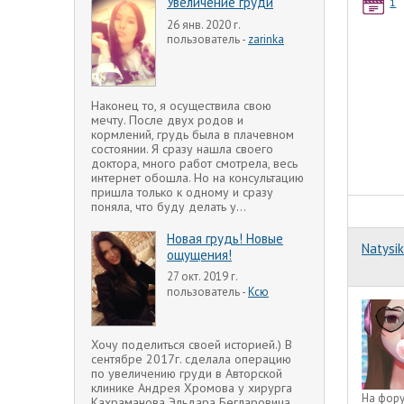
Увеличение груди
1
26 янв. 2020 г.
пользователь -
zarinka
Наконец то, я осуществила свою
мечту. После двух родов и
кормлений, грудь была в плачевном
состоянии. Я сразу нашла своего
доктора, много работ смотрела, весь
интернет обошла. Но на консультацию
пришла только к одному и сразу
поняла, что буду делать у...
Новая грудь! Новые
Natysik
ощущения!
27 окт. 2019 г.
пользователь -
Ксю
Хочу поделиться своей историей.) В
сентябре 2017г. сделала операцию
по увеличению груди в Авторской
клинике Андрея Хромова у хирурга
На фор
Кахраманова Эльдара Бегларовича.