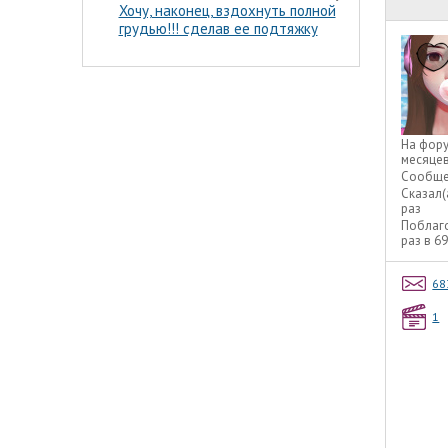
Хочу, наконец, вздохнуть полной
грудью!!! сделав ее подтяжку
На фор
месяце
Сообще
Сказал(
раз
Поблаг
раз в 6
68
1