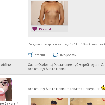
Нравится
Реэндопротезирование груди 17.11.2010 от Соколова А.А
ответить
цитировать
offline
Ольга (Ololosha) Увеличение тубулярой груди . С
Александр Анатольевич.
Александр Анатольевич готовится к операции
уме:
15 лет и 7