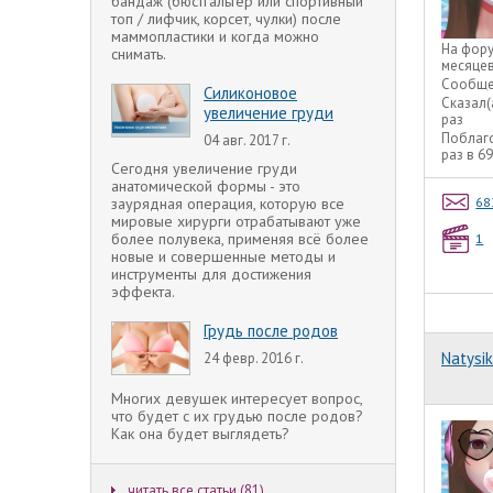
бандаж (бюстгальтер или спортивный
топ / лифчик, корсет, чулки) после
маммопластики и когда можно
На фор
снимать.
месяце
Сообще
Силиконовое
Сказал(
увеличение груди
раз
Поблаг
04 авг. 2017 г.
раз в 6
Сегодня увеличение груди
анатомической формы - это
заурядная операция, которую все
68
мировые хирурги отрабатывают уже
более полувека, применяя всё более
1
новые и совершенные методы и
инструменты для достижения
эффекта.
Грудь после родов
Natysik
24 февр. 2016 г.
Многих девушек интересует вопрос,
что будет с их грудью после родов?
Как она будет выглядеть?
читать все статьи (81)