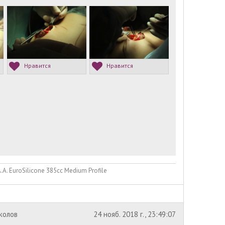
Нравится
Нравится
. EuroSilicone 385сс Medium Profile
околов
24 нояб. 2018 г., 23:49:07