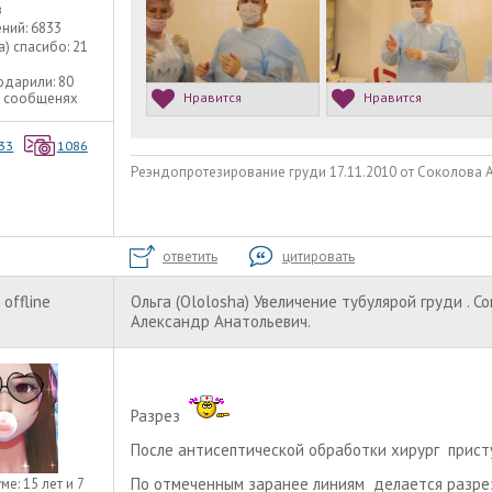
в
ний:
6833
а) спасибо:
21
одарили:
80
9 сообщенях
Нравится
Нравится
33
1086
Реэндопротезирование груди 17.11.2010 от Соколова А.А
ответить
цитировать
offline
Ольга (Ololosha) Увеличение тубулярой груди . С
Александр Анатольевич.
Разрез
После антисептической обработки хирург прист
По отмеченным заранее линиям делается разрез
уме:
15 лет и 7