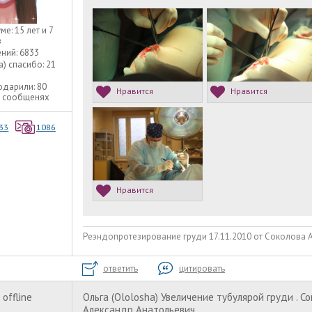
уме:
15 лет и 7
в
ний:
6833
а) спасибо:
21
одарили:
80
Нравится
Нравится
9 сообщенях
33
1086
Нравится
Реэндопротезирование груди 17.11.2010 от Соколова А.А
ответить
цитировать
offline
Ольга (Ololosha) Увеличение тубулярой груди . С
Александр Анатольевич.