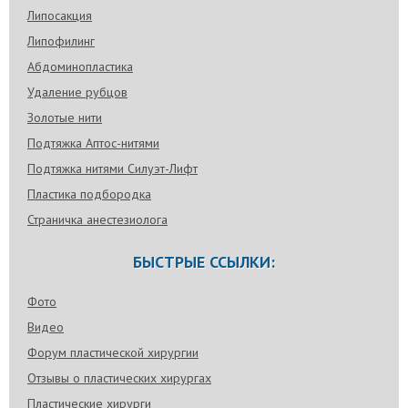
Липосакция
Липофилинг
Абдоминопластика
Удаление рубцов
Золотые нити
Подтяжка Аптос-нитями
Подтяжка нитями Силуэт-Лифт
Пластика подбородка
Страничка анестезиолога
БЫСТРЫЕ ССЫЛКИ:
Фото
Видео
Форум пластической хирургии
Отзывы о пластических хирургах
Пластические хирурги