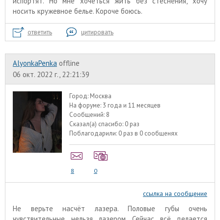
испортят. Но мне хочеться жить без стеснения, хочу
носить кружевное белье. Короче боюсь.
ответить
цитировать
AlyonkaPenka
offline
06 окт. 2022 г., 22:21:39
Город:
Москва
На форуме:
3 года и 11 месяцев
Сообщений:
8
Сказал(а) спасибо:
0 раз
Поблагодарили:
0 раз в 0 сообщенях
8
0
ссылка на сообщение
Не верьте насчёт лазера. Половые губы очень
чувствительные, нельзя лазером. Сейчас всё делается