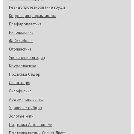
Реэндопротезирование груди
Коррекция формы ареол
Блефаропластика
Ринопластика
Фейслифтинг
Отопластика
Увеличение ягодиц
Круропластика
Подтяжка бедер
Липосакция
Липофилинг
Абдоминопластика
Удаление рубцов
Золотые нити
Подтяжка Аптос-нитями
Подтяжка нитями Силуэт-Лифт