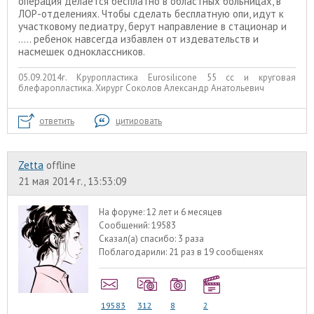
операция делается бесплатно в областных больницах, в
ЛОР-отделениях. Чтобы сделать бесплатную опи, идут к
участковому педиатру, берут направление в стационар и
..... ребенок навсегда избавлен от издевательств и
насмешек одноклассников.
05.09.2014г. Круропластика Eurosilicone 55 cc и круговая
блефаропластика. Хирург Соколов Александр Анатольевич
ответить
цитировать
Zetta
offline
21 мая 2014 г., 13:53:09
На форуме:
12 лет и 6 месяцев
Сообщений:
19583
Сказал(а) спасибо:
3 раза
Поблагодарили:
21 раз в 19 сообщенях
19583
312
8
2