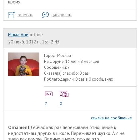
время.
ответить
цитировать
Мама Ани
offline
20 нояб. 2012 г., 13:42:43
Город:
Москва
На форуме:
13 лет и 8 месяцев
Сообщений:
7
Сказал(а) спасибо:
0 раз
Поблагодарили:
0 раз в 0 сообщенях
7
0
ссылка на сообщение
Ornament
Сейчас как раз переживаем отношение к
недостаткам других в школе. Переживает жутко. А я не
знаю как помочь. Видимо в моем случае это