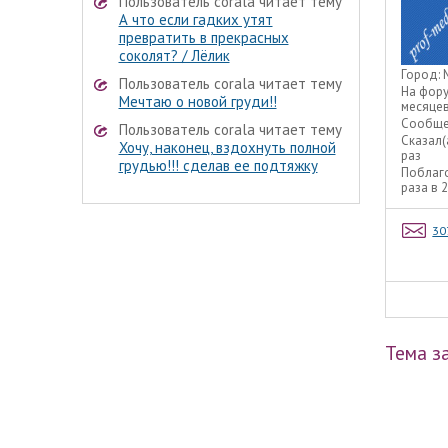
Пользователь corala читает тему
А что если гадких утят
превратить в прекрасных
соколят? / Лёлик
Город:
Пользователь corala читает тему
На фор
Мечтаю о новой груди!!
месяце
Сообще
Пользователь corala читает тему
Сказал(
Хочу, наконец, вздохнуть полной
раз
грудью!!! сделав ее подтяжку
Поблаг
раза в 
30
Тема з