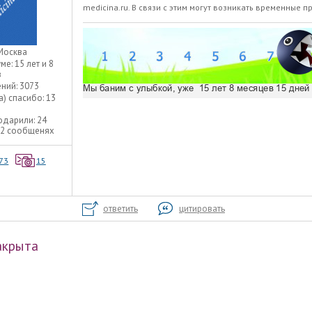
medicina.ru. В связи с этим могут возникать временные п
Москва
уме:
15 лет и 8
в
ний:
3073
а) спасибо:
13
одарили:
24
22 сообщенях
73
15
ответить
цитировать
акрыта