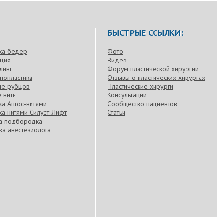
БЫСТРЫЕ ССЫЛКИ:
ка бедер
Фото
кция
Видео
линг
Форум пластической хирургии
нопластика
Отзывы о пластических хирургах
ие рубцов
Пластические хирурги
 нити
Консультации
а Аптос-нитями
Сообщество пациентов
а нитями Силуэт-Лифт
Статьи
ка подбородка
ка анестезиолога