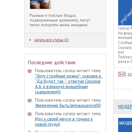
Рыхлые и толстые бёдра,
подверженные целлюлиту, могут
легко испортить жизнь женщине.
Город:
На фор
месяце
читать все статьи (1)
Сообще
Сказал(
раз
Поблаг
раза в 
Последние действия:
Пользователь corala читает тему
30
"Хочу стройные ножки"- сказала я .
"Да будет так "- ответил Соколов
А.А. и взмахнул волшебным
скальпелем)))
Пользователь corala читает тему
Увеличению быть/annausupova90
МОДЕР
Пользователь corala читает тему
Иду к своей мечте,а точнее к
новой груди)