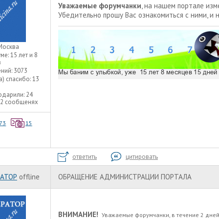
Уважаемые форумчанки
, на нашем портале из
Убедительно прошу Вас ознакомиться с ними, и 
Москва
уме:
15 лет и 8
в
ний:
3073
а) спасибо:
13
одарили:
24
22 сообщенях
73
15
ответить
цитировать
АТОР
offline
ОБРАЩЕНИЕ АДМИНИСТРАЦИИ ПОРТАЛА
ВНИМАНИЕ!
Уважаемые форумчанки, в течение 2 дней