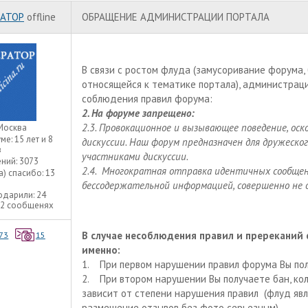
АТОР
offline
ОБРАЩЕНИЕ АДМИНИСТРАЦИИ ПОРТАЛА
В связи с ростом флуда (замусоривание форума
относящейся к тематике портала), администрац
соблюдения правил форума:
2. На форуме запрещено:
2.3. Провокационное и вызывающее поведение, оск
Москва
уме:
15 лет и 8
дискуссии. Наш форум предназначен для дружеско
в
участниками дискуссии.
ний:
3073
2.4. Многократная отправка идентичных сообщени
а) спасибо:
13
бессодержательной информацией, совершенно не
одарили:
24
22 сообщенях
В случае несоблюдения правил и пререканий 
73
15
именно:
1. При первом нарушении правил форума Вы по
2. При втором нарушении Вы получаете бан, ко
зависит от степени нарушения правил (флуд явл
размещение отзывов без фото серьезным).