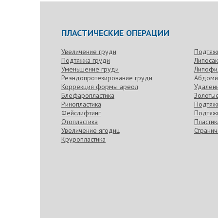
ПЛАСТИЧЕСКИЕ ОПЕРАЦИИ
Увеличение груди
Подтяж
Подтяжка груди
Липоса
Уменьшение груди
Липофи
Реэндопротезирование груди
Абдоми
Коррекция формы ареол
Удален
Блефаропластика
Золотые
Ринопластика
Подтяжк
Фейслифтинг
Подтяжк
Отопластика
Пласти
Увеличение ягодиц
Странич
Круропластика