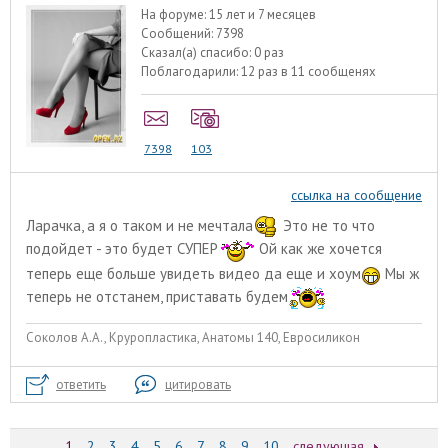
На форуме:
15 лет и 7 месяцев
Сообщений:
7398
Сказал(а) спасибо:
0 раз
Поблагодарили:
12 раз в 11 сообщенях
7398
103
ссылка на сообщение
Ларачка, а я о таком и не мечтала
Это не то что
подойдет - это будет СУПЕР
Ой как же хочется
теперь еще больше увидеть видео да еще и хоум
Мы ж
теперь не отстанем, приставать будем
Соколов А.А., Круропластика, Анатомы 140, Евросиликон
ответить
цитировать
1
2
3
4
5
6
7
8
9
10
следующая