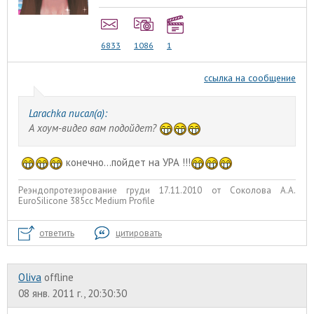
6833
1086
1
ссылка на сообщение
Larachka писал(а):
А хоум-видео вам подойдет?
конечно...пойдет на УРА !!!
Реэндопротезирование груди 17.11.2010 от Соколова А.А.
EuroSilicone 385сс Medium Profile
ответить
цитировать
Oliva
offline
08 янв. 2011 г., 20:30:30