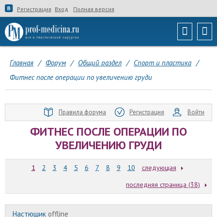
Регистрация
Вход
Полная версия
Главная
/
Форум
/
Общий раздел
/
Спорт и пластика
/
Фитнес после операции по увеличению груди
Правила форума
Регистрация
Войти
ФИТНЕС ПОСЛЕ ОПЕРАЦИИ ПО
УВЕЛИЧЕНИЮ ГРУДИ
1
2
3
4
5
6
7
8
9
10
следующая
последняя страница (38)
Настюшик
offline