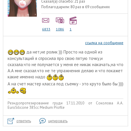
Сказал(а) спасибо:
21 раз
Поблагодарили:
80 раз в 69 сообщенях
6833
1086
1
ссылка на сообщение
да нет,не ролик ))) Просто на одной из
консультаций я спросила про свою пятую точку,и
сказала.что не получается у меня ее никак накачать,на что
А.А мне сказал.что не те упражнения делаю и что покажет
какие именно надо
А на счет мастер класса под съемку - это круто было бы ))))
Реэндопротезирование груди 17.11.2010 от Соколова А.А.
EuroSilicone 385сс Medium Profile
ответить
цитировать