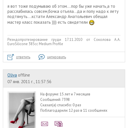
я вот тоже подумываю об этом....пор бы уже начать,а то
расслабилась совсем,бочка отъела...да и попу надо к лету
подтянуть....кстати Александр Анатольевич обещал
мастер класс показать )))) есть свидетели
Реэндопротезирование груди 17.11.2010 от Соколова А.А.
EuroSilicone 385сс Medium Profile
ответить
цитировать
Oliva
offline
07 янв. 2011 г., 11:57:56
На форуме:
15 лет и 7 месяцев
Сообщений:
7398
Сказал(а) спасибо:
0 раз
Поблагодарили:
12 раз в 11 сообщенях