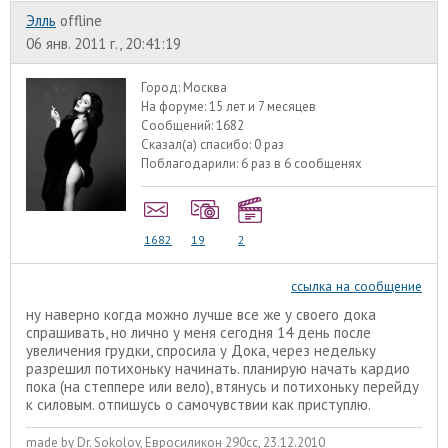
Элль
offline
06 янв. 2011 г., 20:41:19
Город:
Москва
На форуме:
15 лет и 7 месяцев
Сообщений:
1682
Сказал(а) спасибо:
0 раз
Поблагодарили:
6 раз в 6 сообщенях
1682
19
2
ссылка на сообщение
ну наверно когда можно лучше все же у своего дока
спрашивать, но лично у меня сегодня 14 день после
увеличения грудки, спросила у Дока, через недельку
разрешил потихоньку начинать. планирую начать кардио
пока (на степпере или вело), втянусь и потихоньку перейду
к силовым. отпишусь о самочувствии как приступлю.
made by Dr. Sokolov, Евросиликон 290сс, 23.12.2010