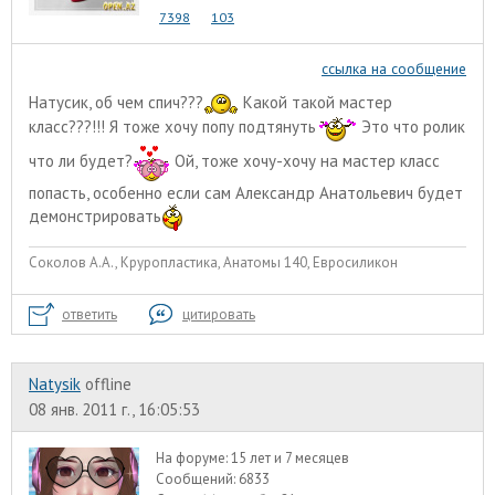
7398
103
ссылка на сообщение
Натусик, об чем спич???
Какой такой мастер
класс???!!! Я тоже хочу попу подтянуть
Это что ролик
что ли будет?
Ой, тоже хочу-хочу на мастер класс
попасть, особенно если сам Александр Анатольевич будет
демонстрировать
Соколов А.А., Круропластика, Анатомы 140, Евросиликон
ответить
цитировать
Natysik
offline
08 янв. 2011 г., 16:05:53
На форуме:
15 лет и 7 месяцев
Сообщений:
6833