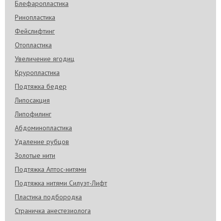
Блефаропластика
Ринопластика
Фейслифтинг
Отопластика
Увеличение ягодиц
Круропластика
Подтяжка бедер
Липосакция
Липофилинг
Абдоминопластика
Удаление рубцов
Золотые нити
Подтяжка Аптос-нитями
Подтяжка нитями Силуэт-Лифт
Пластика подбородка
Страничка анестезиолога