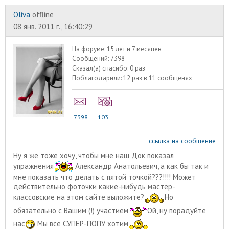
Oliva
offline
08 янв. 2011 г., 16:40:29
На форуме:
15 лет и 7 месяцев
Сообщений:
7398
Сказал(а) спасибо:
0 раз
Поблагодарили:
12 раз в 11 сообщенях
7398
103
ссылка на сообщение
Ну я же тоже хочу, чтобы мне наш Док показал
упражнения
Александр Анатольевич, а как бы так и
мне показать что делать с пятой точкой???!!!! Может
действительно фоточки какие-нибудь мастер-
классовские на этом сайте выложите?
Но
обязательно с Вашим (!) участием
Ой, ну порадуйте
нас
Мы все СУПЕР-ПОПУ хотим