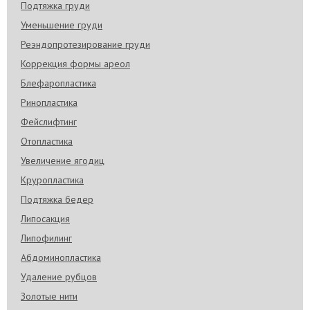
Подтяжка груди
Уменьшение груди
Реэндопротезирование груди
Коррекция формы ареол
Блефаропластика
Ринопластика
Фейслифтинг
Отопластика
Увеличение ягодиц
Круропластика
Подтяжка бедер
Липосакция
Липофилинг
Абдоминопластика
Удаление рубцов
Золотые нити