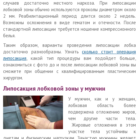
случаев достаточно местного наркоза. При липосакции
лобковой зоны обычно используются проколы диаметром около
2 мм. Реабилитационный период длится около 2 недель.
Возможны осложнения в виде гематом и отечности. После
стандартной липосакции требуется ношение компрессионного
белья.
Таким образом, варианты проведения липосакции лобка
достаточно разнообразны. Узнать
сколько стоит операция
липосакция
, какой тип процедуры вам подойдет больше,
ознакомиться с фото до и после липосакции лобковой зоны вы
сможете при общении с квалифицированным пластическим
хирургом.
Липосакция лобковой зоны у мужчин
У мужчин, как и у женщин,
лобковая область более
подвержена отложению жиров,
чем другие части тела.
Жировые отложения в этом
участке тела устойчивы к
диетам и физическим нагрузкам. Зачастую мужчины желают