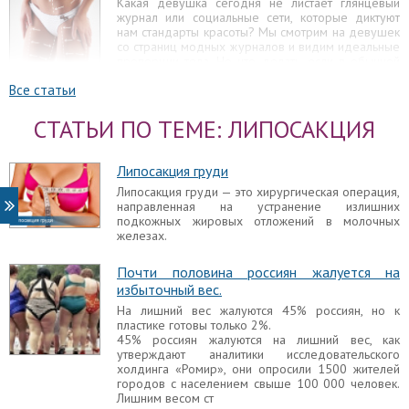
Какая девушка сегодня не листает глянцевый
журнал или социальные сети, которые диктуют
нам стандарты красоты? Мы смотрим на девушек
со страниц модных журналов и видим идеальные
пропорции тела. Но что делать, если в обычной
жизни не помогают никакие диеты и спорт?
Все статьи
Радиочастотная липосакция
СТАТЬИ ПО ТЕМЕ: ЛИПОСАКЦИЯ
Радиочастотная, или, говоря иначе,
радиоволновая липосакция, является
малоинвазивной операцией, позволяющей за
Липосакция груди
один раз убрать значительный объем подкожно-
жировой клетчатки, а также избавиться от кожных
Липосакция груди — это хирургическая операция,
растяжек и проявлений целлюлита.
направленная на устранение излишних
подкожных жировых отложений в молочных
Липосакция груди
железах.
Липосакция груди — это хирургическая операция,
направленная на устранение излишних
Почти половина россиян жалуется на
подкожных жировых отложений в молочных
избыточный вес.
железах.
На лишний вес жалуются 45% россиян, но к
пластике готовы только 2%.
Последствия липосакции
45% россиян жалуются на лишний вес, как
Липосакция является одной из наиболее
утверждают аналитики исследовательского
популярных пластических операций благодаря
холдинга «Ромир», они опросили 1500 жителей
тому, что она достаточно безопасна и
городов с населением свыше 100 000 человек.
малотравматична. Однако она может приводить к
Лишним весом ст