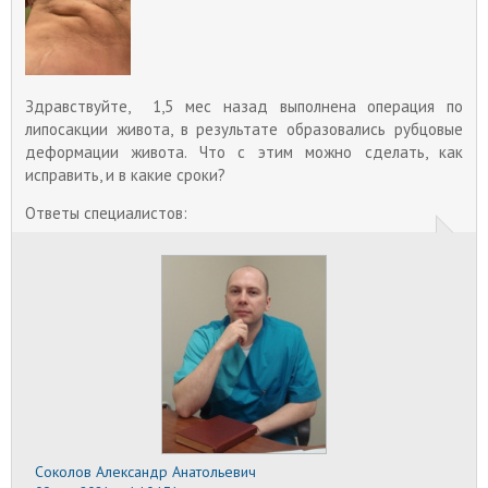
улучшения своего внешнего вида.
Липосакция в домашних условиях
Так как спрос есть, то многие недобросовестные
сайты, которыми заполонен российский интернет,
Здравствуйте, 1,5 мес назад выполнена операция по
публикуют «достоверные» статьи, где детально
липосакции живота, в результате образовались рубцовые
описываются преимущества домашней
деформации живота. Что с этим можно сделать, как
липосакции, которую якобы можно провести
самой.
исправить, и в какие сроки?
Ответы специалистов:
Соколов Александр Анатольевич