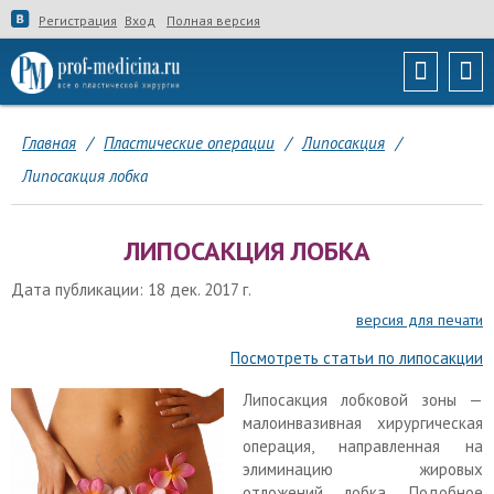
Регистрация
Вход
Полная версия
Главная
/
Пластические операции
/
Липосакция
/
Липосакция лобка
ЛИПОСАКЦИЯ ЛОБКА
Дата публикации: 18 дек. 2017 г.
версия для печати
Посмотреть статьи по липосакции
Липосакция лобковой зоны —
малоинвазивная хирургическая
операция, направленная на
элиминацию жировых
отложений лобка. Подобное