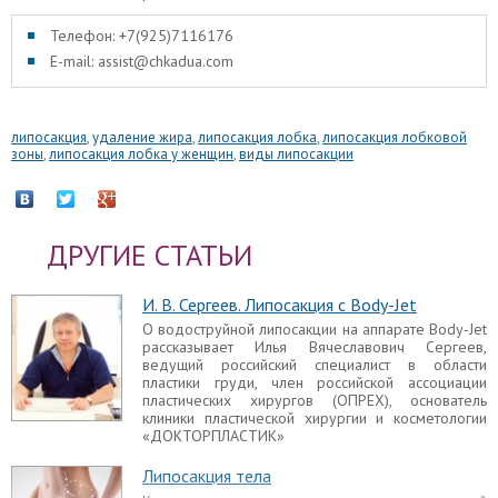
Телефон: +7(925)7116176
E-mail: assist@chkadua.com
липосакция
,
удаление жира
,
липосакция лобка
,
липосакция лобковой
зоны
,
липосакция лобка у женщин
,
виды липосакции
ДРУГИЕ СТАТЬИ
И. В. Сергеев. Липосакция с Body-Jet
О водоструйной липосакции на аппарате Body-Jet
рассказывает Илья Вячеславович Сергеев,
ведущий российский специалист в области
пластики груди, член российской ассоциации
пластических хирургов (ОПРЕХ), основатель
клиники пластической хирургии и косметологии
«ДОКТОРПЛАСТИК»
Липосакция тела