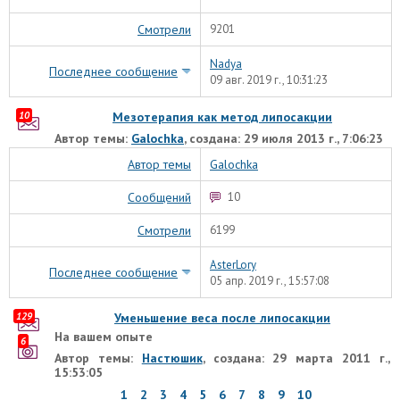
Смотрели
9201
Nadya
Последнее сообщение
09 авг. 2019 г., 10:31:23
10
Мезотерапия как метод липосакции
Автор темы:
Galochka
, создана: 29 июля 2013 г., 7:06:23
Автор темы
Galochka
Сообщений
10
Смотрели
6199
AsterLory
Последнее сообщение
05 апр. 2019 г., 15:57:08
129
Уменьшение веса после липосакции
На вашем опыте
6
Автор темы:
Настюшик
, создана: 29 марта 2011 г.,
15:53:05
1
2
3
4
5
6
7
8
9
10