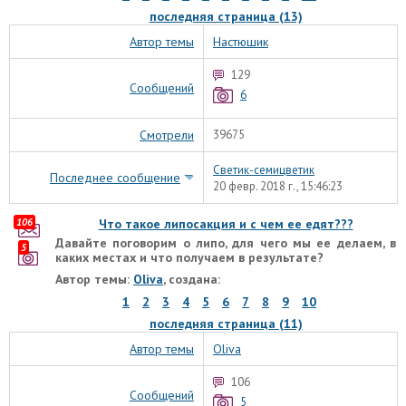
последняя страница (13)
Автор темы
Настюшик
129
Сообщений
6
Смотрели
39675
Светик-семицветик
Последнее сообщение
20 февр. 2018 г., 15:46:23
106
Что такое липосакция и с чем ее едят???
Давайте поговорим о липо, для чего мы ее делаем, в
5
каких местах и что получаем в результате?
Автор темы:
Oliva
, создана:
1
2
3
4
5
6
7
8
9
10
последняя страница (11)
Автор темы
Oliva
106
Сообщений
5