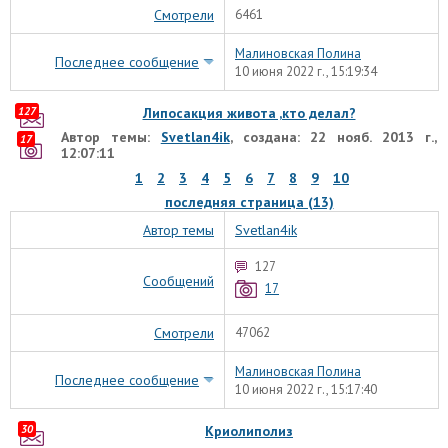
Смотрели
6461
Малиновская Полина
Последнее сообщение
10 июня 2022 г., 15:19:34
127
Липосакция живота ,кто делал?
Автор темы:
Svetlan4ik
, создана: 22 нояб. 2013 г.,
17
12:07:11
1
2
3
4
5
6
7
8
9
10
последняя страница (13)
Автор темы
Svetlan4ik
127
Сообщений
17
Смотрели
47062
Малиновская Полина
Последнее сообщение
10 июня 2022 г., 15:17:40
30
Криолиполиз