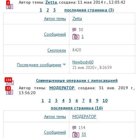
Автор темы:
Zetta
, создана: 11 мая 2014 г., 12:05:42
1
1
2
3
последняя страница (3)
Автор темы
Zetta
30
Сообщений
1
Смотрели
8420
Newbody60
Последнее сообщение
21 янв. 2020 г., 8:26:59
154
Совмещенные операции с липосакцией
Автор темы:
МОДЕРАТОР
, создана: 31 янв. 2019 г.,
33
15:56:20
1
2
3
4
5
6
7
8
9
10
последняя страница (16)
Автор темы
МОДЕРАТОР
154
Сообщений
33