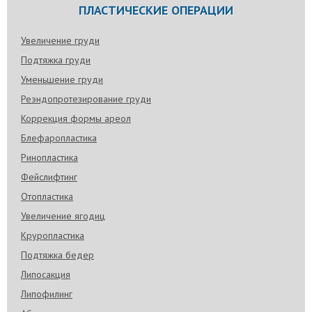
ПЛАСТИЧЕСКИЕ ОПЕРАЦИИ
Увеличение груди
Подтяжка груди
Уменьшение груди
Реэндопротезирование груди
Коррекция формы ареол
Блефаропластика
Ринопластика
Фейслифтинг
Отопластика
Увеличение ягодиц
Круропластика
Подтяжка бедер
Липосакция
Липофилинг