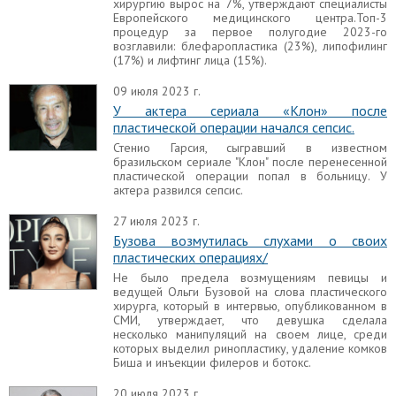
хирургию вырос на 7%, утверждают специалисты
Европейского медицинского центра.Топ-3
процедур за первое полугодие 2023-го
возглавили: блефаропластика (23%), липофилинг
(17%) и лифтинг лица (15%).
09 июля 2023 г.
У актера сериала «Клон» после
пластической операции начался сепсис.
Стенио Гарсия, сыгравший в известном
бразильском сериале "Клон" после перенесенной
пластической операции попал в больницу. У
актера развился сепсис.
27 июля 2023 г.
Бузова возмутилась слухами о своих
пластических операциях/
Не было предела возмущениям певицы и
ведущей Ольги Бузовой на слова пластического
хирурга, который в интервью, опубликованном в
СМИ, утверждает, что девушка сделала
несколько манипуляций на своем лице, среди
которых выделил ринопластику, удаление комков
Биша и инъекции филеров и ботокс.
20 июля 2023 г.