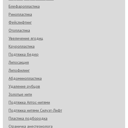
Блефаропластика
Ринопластика
Фейслифтинг
Отопластика
Увеличение ягодиц
Круропластика
Подтяжка бедер
Липосакция
Липофилинг
Абдоминопластика
Удаление рубцов
Золотые нити
Подтяжка Аптос-нитями
Подтяжка нитями Силуэт-Лифт
Пластика подбородка
Страничка анестезиолога