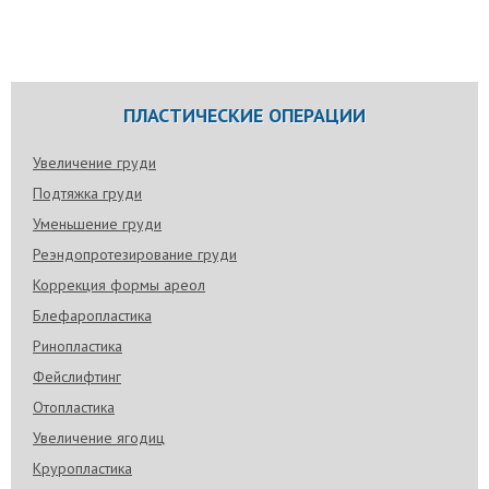
второй подбородок, то она стремится всеми
силами визуально скрыть его. Жировые
отложения в нижней части лица утяжеляют его
овала и делают контуры нечеткими.
Модели с горбинкой на носу
ПЛАСТИЧЕСКИЕ ОПЕРАЦИИ
Ринопластика входит в ТОП-5 самых популярных
пластических операций за последние 10 лет.
Поговорим о российских и зарубежных моделях,
Увеличение груди
которые не сделали ринопластику, и рассмотрим
Подтяжка груди
причины формирования горбинки на носу.
Уменьшение груди
Опускаются брови после блефаропластики
Реэндопротезирование груди
Иногда пациенты после операции на веках
сталкиваются с тем, что опускаются брови после
Коррекция формы ареол
блефаропластики. Сильнее симптом проявляется
после верхней блефаропластики у возрастных
Блефаропластика
пациентов, когда операцию выполняют после 45
лет и не укрепляют фасции.
Ринопластика
Фейслифтинг
Сухость глаза после блефаропластики
Отопластика
Синдром сухого глаза – патология, с которой
сталкивается четверть пациентов после
Увеличение ягодиц
операции. Заключается в недостаточном
увлажнении роговицы глаз.
Круропластика