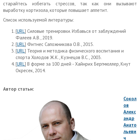
старайтесь избегать стрессов, так как они вызывают
выработку кортизола, которые повышает аппетит.
Список используемой литературы:
[
URL
] Силовые тренировки. Избавься от заблуждений
Фалеев А.В., 2019.
[
URL
] Фитнес Сапожникова О.В., 2015.
[
URL
] Теория и методика физического воспитания и
спорта Холодов Ж.К., Кузнецов В.С., 2003.
[
URL
] В форме за 100 дней - Хайнрих Бергмюллер, Кнут
Окресек, 2014.
Автор статьи:
Сокол
ов
Алекс
андр
Анато
льеви
ч