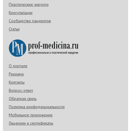
Пластические хирурги
Не закрывается глаз после
Консультации
блефаропластики
Если глаза полностью не закрываются, то речь
Сообщество пациентов
идет о таком осложнении, как лагофтальм.
Статьи
Беспокоится не стоит, если неполное смыкание
верхних и нижних век наблюдается в раннем
восстановительном периоде после операции.
О портале
Реклама
Контакты
Вопрос-ответ
Обратная связь
Политика конфиденциальности
Мобильное приложение
Лицензии и сертификаты