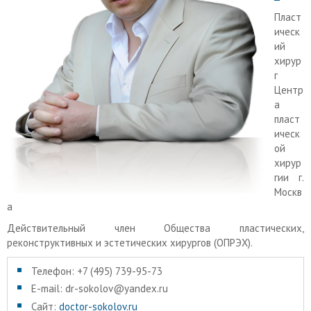
Пласт
ическ
ий
хирур
г
Центр
а
пласт
ическ
ой
хирур
гии г.
Москв
а
Действительный член Общества пластических,
реконструктивных и эстетических хирургов (ОПРЭХ).
Телефон: +7 (495) 739-95-73
E-mail: dr-sokolov@yandex.ru
Сайт:
doctor-sokolov.ru