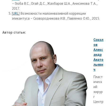
– Глоба В.С., Огай Д.С., Жахбаров Ш.А., Анисимова Т.А.,
2017.
[
URL
] Возможности малоинвазивной коррекции
эпикантуса – Сковородникова И.В., Павленко О.Ю., 2015.
Автор статьи:
Сокол
ов
Алекс
андр
Анато
льеви
ч
Пласт
ическ
ий
хирур
г
Центр