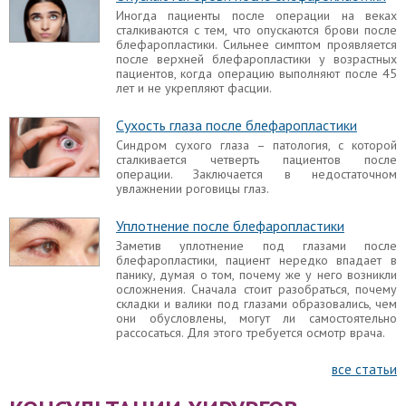
развитие осложнений и является вариацией
Иногда пациенты после операции на веках
нормы, однако в других случаях слезятся глаза
сталкиваются с тем, что опускаются брови после
после блефаропластики слишком долго, вызывая
блефаропластики. Сильнее симптом проявляется
неудобство и дискомфорт. Стоит разобраться, в
после верхней блефаропластики у возрастных
каких ситуациях стоит обращаться к врачу,
пациентов, когда операцию выполняют после 45
нормально ли, что слезится глаз и что делать с
лет и не укрепляют фасции.
этим симптомом.
Сухость глаза после блефаропластики
Не закрывается глаз после
Синдром сухого глаза – патология, с которой
блефаропластики
сталкивается четверть пациентов после
Если глаза полностью не закрываются, то речь
операции. Заключается в недостаточном
идет о таком осложнении, как лагофтальм.
увлажнении роговицы глаз.
Беспокоится не стоит, если неполное смыкание
верхних и нижних век наблюдается в раннем
Уплотнение после блефаропластики
восстановительном периоде после операции.
Заметив уплотнение под глазами после
Разные глаза после блефаропластики
блефаропластики, пациент нередко впадает в
панику, думая о том, почему же у него возникли
С асимметрией после блефаропластики
осложнения. Сначала стоит разобраться, почему
встречались многие пациенты. Однако в одном
складки и валики под глазами образовались, чем
случае разная форма глаз – вариант нормы, а в
они обусловлены, могут ли самостоятельно
других случаях признак говорит о неуспешном
рассосаться. Для этого требуется осмотр врача.
проведении хирургического вмешательства.
Выворот нижнего века после
все статьи
блефаропластики