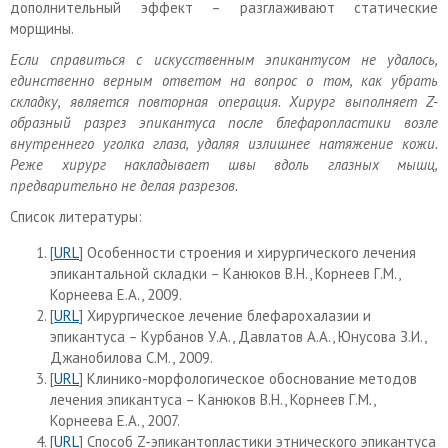
дополнительный эффект – разглаживают статические
морщины.
Если справиться с искусственным эпикантусом не удалось,
единственно верным ответом на вопрос о том, как убрать
складку, является повторная операция. Хирург выполняет Z-
образный разрез эпикантуса после блефаропластики возле
внутреннего уголка глаза, удаляя излишнее натяжение кожи.
Реже хирург накладывает швы вдоль глазных мышц,
предварительно не делая разрезов.
Список литературы:
[
URL
] Особенности строения и хирургического лечения
эпикантальной складки – Канюков В.Н., Корнеев Г.М.,
Корнеева Е.А., 2009.
[
URL
] Хирургическое лечение блефарохалазии и
эпикантуса – Курбанов У.А., Давлатов А.А., Юнусова З.И.,
Джанобилова С.М., 2009.
[
URL
] Клинико-морфологическое обоснование методов
лечения эпикантуса – Канюков В.Н., Корнеев Г.М.,
Корнеева Е.А., 2007.
[
URL
] Способ Z-эпикантопластики этнического эпикантуса