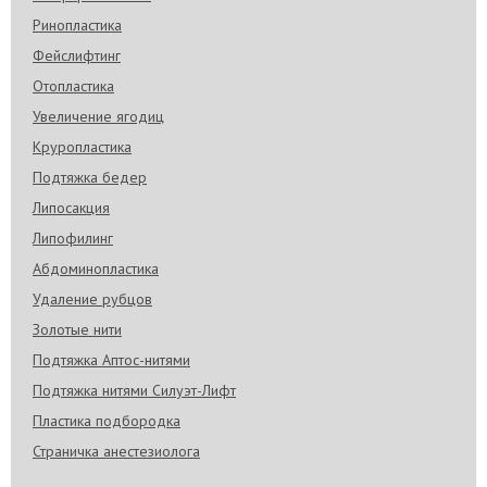
Ринопластика
Фейслифтинг
Отопластика
Увеличение ягодиц
Круропластика
Подтяжка бедер
Липосакция
Липофилинг
Абдоминопластика
Удаление рубцов
Золотые нити
Подтяжка Аптос-нитями
Подтяжка нитями Силуэт-Лифт
Пластика подбородка
Страничка анестезиолога