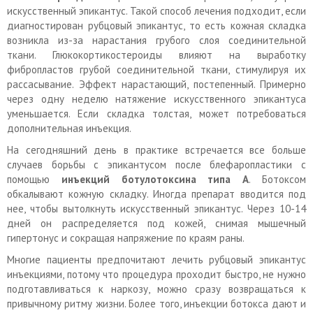
искусственный эпикантус. Такой способ лечения подходит, если
диагностирован рубцовый эпикантус, то есть кожная складка
возникла из-за нарастания грубого слоя соединительной
ткани. Глюкокортикостероиды влияют на выработку
фибропластов грубой соединительной ткани, стимулируя их
рассасывание. Эффект нарастающий, постепенный. Примерно
через одну неделю натяжение искусственного эпикантуса
уменьшается. Если складка толстая, может потребоваться
дополнительная инъекция.
На сегодняшний день в практике встречается все больше
случаев борьбы с эпикантусом после блефаропластики с
помощью
инъекций ботулотоксина типа А
. Ботоксом
обкалывают кожную складку. Иногда препарат вводится под
нее, чтобы вытолкнуть искусственный эпикантус. Через 10-14
дней он распределяется под кожей, снимая мышечный
гипертонус и сокращая напряжение по краям раны.
Многие пациенты предпочитают лечить рубцовый эпикантус
инъекциями, потому что процедура проходит быстро, не нужно
подготавливаться к наркозу, можно сразу возвращаться к
привычному ритму жизни. Более того, инъекции ботокса дают и