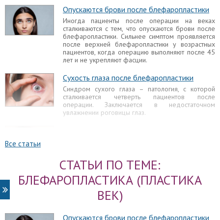
Опускаются брови после блефаропластики
Иногда пациенты после операции на веках
сталкиваются с тем, что опускаются брови после
блефаропластики. Сильнее симптом проявляется
после верхней блефаропластики у возрастных
пациентов, когда операцию выполняют после 45
лет и не укрепляют фасции.
Сухость глаза после блефаропластики
Синдром сухого глаза – патология, с которой
сталкивается четверть пациентов после
операции. Заключается в недостаточном
увлажнении роговицы глаз.
Уплотнение после блефаропластики
Заметив уплотнение под глазами после
Все статьи
блефаропластики, пациент нередко впадает в
панику, думая о том, почему же у него возникли
СТАТЬИ ПО ТЕМЕ:
осложнения. Сначала стоит разобраться, почему
складки и валики под глазами образовались, чем
БЛЕФАРОПЛАСТИКА (ПЛАСТИКА
они обусловлены, могут ли самостоятельно
рассосаться. Для этого требуется осмотр врача.
ВЕК)
Слезятся глаза после блефаропластики
Опускаются брови после блефаропластики
В одних случаях признак не указывает на