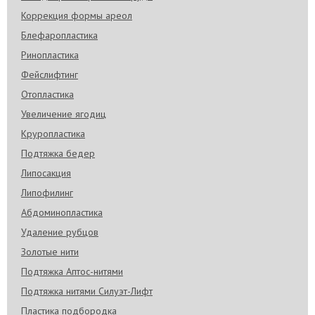
Коррекция формы ареол
Блефаропластика
Ринопластика
Фейслифтинг
Отопластика
Увеличение ягодиц
Круропластика
Подтяжка бедер
Липосакция
Липофилинг
Абдоминопластика
Удаление рубцов
Золотые нити
Подтяжка Аптос-нитями
Подтяжка нитями Силуэт-Лифт
Пластика подбородка