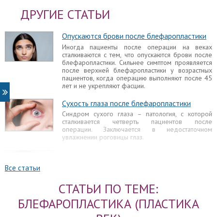
ДРУГИЕ СТАТЬИ
Опускаются брови после блефаропластики
Иногда пациенты после операции на веках
сталкиваются с тем, что опускаются брови после
блефаропластики. Сильнее симптом проявляется
после верхней блефаропластики у возрастных
пациентов, когда операцию выполняют после 45
лет и не укрепляют фасции.
Сухость глаза после блефаропластики
Синдром сухого глаза – патология, с которой
сталкивается четверть пациентов после
операции. Заключается в недостаточном
увлажнении роговицы глаз.
Уплотнение после блефаропластики
Заметив уплотнение под глазами после
Все статьи
блефаропластики, пациент нередко впадает в
панику, думая о том, почему же у него возникли
СТАТЬИ ПО ТЕМЕ:
осложнения. Сначала стоит разобраться, почему
складки и валики под глазами образовались, чем
БЛЕФАРОПЛАСТИКА (ПЛАСТИКА
они обусловлены, могут ли самостоятельно
рассосаться. Для этого требуется осмотр врача.