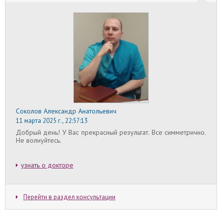
контакт конъюнктивы с воздухом во время
операции вызывает дискомфорт и раздражение,
а нередко и микротрещины на внешнем слое
глаза
Соколов Александр Анатольевич
11 марта 2025 г., 22:57:13
Добрый день! У Вас прекрасный результат. Все симметрично.
Не волнуйтесь.
узнать о докторе
Перейти в раздел консультации