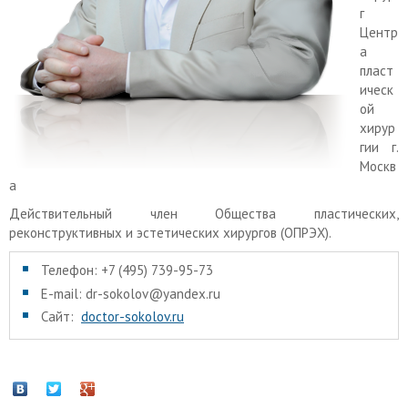
г
Центр
а
пласт
ическ
ой
хирур
гии г.
Москв
а
Действительный член Общества пластических,
реконструктивных и эстетических хирургов (ОПРЭХ).
Телефон: +7 (495) 739-95-73
E-mail: dr-sokolov@yandex.ru
Сайт:
doctor-sokolov.ru