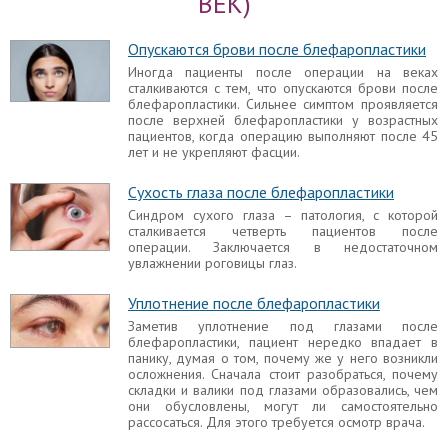
ВЕК)
Эпикантус после блефаропластики
Опускаются брови после блефаропластики
Эпикантус, то есть натяжение кожи от внутреннего
уголка глаза на верхнем веке, не всегда
Иногда пациенты после операции на веках
встречается лишь у представителей
сталкиваются с тем, что опускаются брови после
монголоидной расы. Искусственный эпикантус
блефаропластики. Сильнее симптом проявляется
может быть неприятным последствием пластики
после верхней блефаропластики у возрастных
век.
пациентов, когда операцию выполняют после 45
лет и не укрепляют фасции.
Не закрывается глаз после
блефаропластики
Сухость глаза после блефаропластики
Если глаза полностью не закрываются, то речь
Синдром сухого глаза – патология, с которой
идет о таком осложнении, как лагофтальм.
сталкивается четверть пациентов после
Беспокоится не стоит, если неполное смыкание
операции. Заключается в недостаточном
верхних и нижних век наблюдается в раннем
увлажнении роговицы глаз.
восстановительном периоде после операции.
Уплотнение после блефаропластики
Разные глаза после блефаропластики
Заметив уплотнение под глазами после
С асимметрией после блефаропластики
блефаропластики, пациент нередко впадает в
встречались многие пациенты. Однако в одном
панику, думая о том, почему же у него возникли
случае разная форма глаз – вариант нормы, а в
осложнения. Сначала стоит разобраться, почему
других случаях признак говорит о неуспешном
складки и валики под глазами образовались, чем
проведении хирургического вмешательства.
они обусловлены, могут ли самостоятельно
рассосаться. Для этого требуется осмотр врача.
Выворот нижнего века после