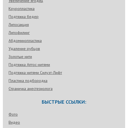
Увеличение ягодиц
Круропластика
Подтяжка бедер
Липосакция
Липофилинг
Абдоминопластика
Удаление рубцов
Золотые нити
Подтяжка Аптос-нитями
Подтяжка нитями Силуэт-Лифт
Пластика подбородка
Страничка анестезиолога
БЫСТРЫЕ ССЫЛКИ:
Фото
Видео