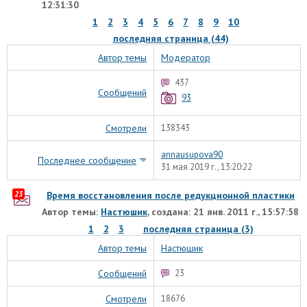
12:31:30
1
2
3
4
5
6
7
8
9
10
последняя страница (44)
Автор темы
Модератор
437
Сообщений
93
Смотрели
138343
annausupova90
Последнее сообщение
31 мая 2019 г., 13:20:22
23
Время восстановления после редукционной пластики
Автор темы:
Настюшик
, создана: 21 янв. 2011 г., 15:57:58
1
2
3
последняя страница (3)
Автор темы
Настюшик
Сообщений
23
Смотрели
18676