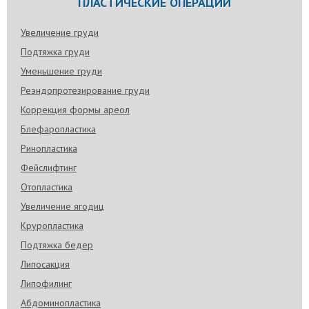
ПЛАСТИЧЕСКИЕ ОПЕРАЦИИ
Увеличение груди
Подтяжка груди
Уменьшение груди
Реэндопротезирование груди
Коррекция формы ареол
Блефаропластика
Ринопластика
Фейслифтинг
Отопластика
Увеличение ягодиц
Круропластика
Подтяжка бедер
Липосакция
Липофилинг
Абдоминопластика