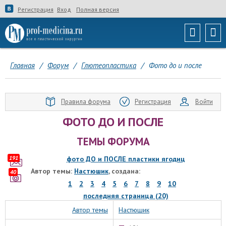
Регистрация
Вход
Полная версия
Главная
/
Форум
/
Глютеопластика
/
Фото до и после
Правила форума
Регистрация
Войти
ФОТО ДО И ПОСЛЕ
ТЕМЫ ФОРУМА
191
фото ДО и ПОСЛЕ пластики ягодиц
Автор темы:
Настюшик
, создана:
40
1
2
3
4
5
6
7
8
9
10
последняя страница (20)
Автор темы
Настюшик