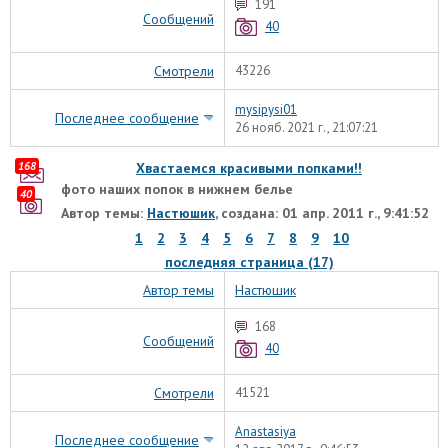
191
Сообщений
40
Смотрели
43226
mysipysi01
Последнее сообщение
26 нояб. 2021 г., 21:07:21
168
Хвастаемся красивыми попками!!
фото наших попок в нижнем белье
40
Автор темы:
Настюшик
, создана: 01 апр. 2011 г., 9:41:52
1
2
3
4
5
6
7
8
9
10
последняя страница (17)
Автор темы
Настюшик
168
Сообщений
40
Смотрели
41521
Anastasiya
Последнее сообщение