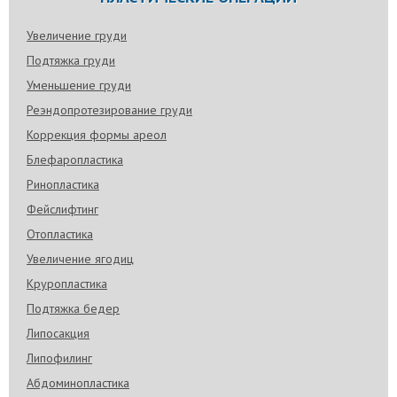
Увеличение груди
Подтяжка груди
Уменьшение груди
Реэндопротезирование груди
Коррекция формы ареол
Блефаропластика
Ринопластика
Фейслифтинг
Отопластика
Увеличение ягодиц
Круропластика
Подтяжка бедер
Липосакция
Липофилинг
Абдоминопластика