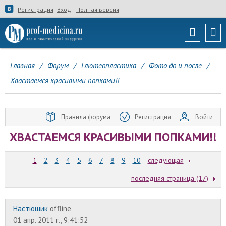
Регистрация
Вход
Полная версия
Главная
/
Форум
/
Глютеопластика
/
Фото до и после
/
Хвастаемся красивыми попками!!
Правила форума
Регистрация
Войти
ХВАСТАЕМСЯ КРАСИВЫМИ ПОПКАМИ!!
1
2
3
4
5
6
7
8
9
10
следующая
последняя страница (17)
Настюшик
offline
01 апр. 2011 г., 9:41:52