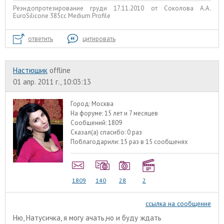
Реэндопротезирование груди 17.11.2010 от Соколова А.А.
EuroSilicone 385сс Medium Profile
ответить
цитировать
Настюшик
offline
01 апр. 2011 г., 10:03:13
Город:
Москва
На форуме:
15 лет и 7 месяцев
Сообщений:
1809
Сказал(а) спасибо:
0 раз
Поблагодарили:
15 раз в 15 сообщенях
1809
140
28
2
ссылка на сообщение
Ню, Натусичка, я могу ачать,но и буду ждать