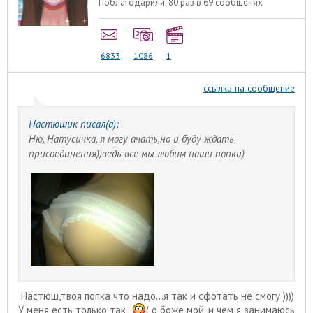
Поблагодарили:
80 раз в 69 сообщенях
6833
1086
1
ссылка на сообщение
Настюшик писал(а):
Ню, Натусичка, я могу ачать,но и буду ждать
присоединения))ведь все мы любим наши попки)
Настюш,твоя попка что надо...я так и сфотать не смогу ))))
У меня есть только так
( о боже мой, и чем я занимаюсь