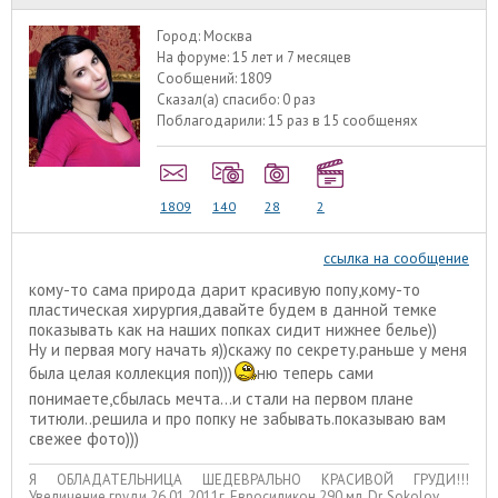
Город:
Москва
На форуме:
15 лет и 7 месяцев
Сообщений:
1809
Сказал(а) спасибо:
0 раз
Поблагодарили:
15 раз в 15 сообщенях
1809
140
28
2
ссылка на сообщение
кому-то сама природа дарит красивую попу,кому-то
пластическая хирургия,давайте будем в данной темке
показывать как на наших попках сидит нижнее белье))
Ну и первая могу начать я))скажу по секрету.раньше у меня
была целая коллекция поп)))
ню теперь сами
понимаете,сбылась мечта...и стали на первом плане
титюли..решила и про попку не забывать.показываю вам
свежее фото)))
Я ОБЛАДАТЕЛЬНИЦА ШЕДЕВРАЛЬНО КРАСИВОЙ ГРУДИ!!!
Увеличение груди 26.01.2011г, Евросиликон 290 мл, Dr. Sokolov