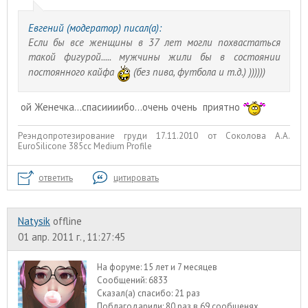
Евгений (модератор) писал(а):
Если бы все женщины в 37 лет могли похвастаться
такой фигурой..... мужчины жили бы в состоянии
постоянного кайфа
(без пива, футбола и т.д.) ))))))
ой Женечка...спасиииибо...очень очень приятно
Реэндопротезирование груди 17.11.2010 от Соколова А.А.
EuroSilicone 385сс Medium Profile
ответить
цитировать
Natysik
offline
01 апр. 2011 г., 11:27:45
На форуме:
15 лет и 7 месяцев
Сообщений:
6833
Сказал(а) спасибо:
21 раз
Поблагодарили:
80 раз в 69 сообщенях