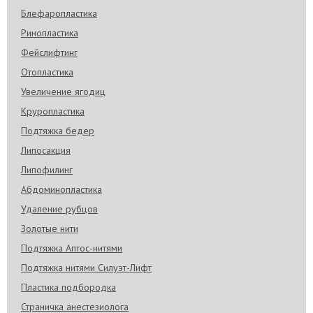
Блефаропластика
Ринопластика
Фейслифтинг
Отопластика
Увеличение ягодиц
Круропластика
Подтяжка бедер
Липосакция
Липофилинг
Абдоминопластика
Удаление рубцов
Золотые нити
Подтяжка Аптос-нитями
Подтяжка нитями Силуэт-Лифт
Пластика подбородка
Страничка анестезиолога