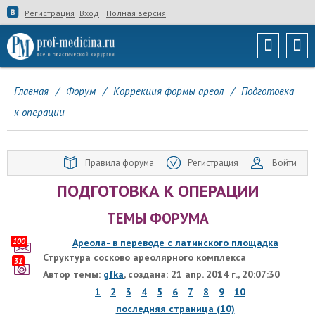
Регистрация
Вход
Полная версия
Главная
/
Форум
/
Коррекция формы ареол
/
Подготовка
к операции
Правила форума
Регистрация
Войти
ПОДГОТОВКА К ОПЕРАЦИИ
ТЕМЫ ФОРУМА
100
Ареола- в переводе с латинского площадка
Структура сосково ареолярного комплекса
31
Автор темы:
gfka
, создана: 21 апр. 2014 г., 20:07:30
1
2
3
4
5
6
7
8
9
10
последняя страница (10)