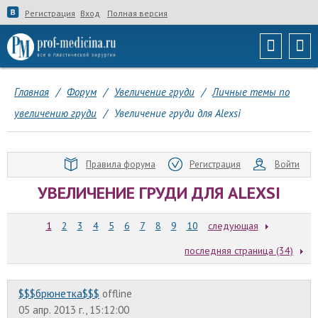
Регистрация
Вход
Полная версия
Главная
/
Форум
/
Увеличение груди
/
Личные темы по
увеличению груди
/
Увеличение груди для Alexsi
Правила форума
Регистрация
Войти
УВЕЛИЧЕНИЕ ГРУДИ ДЛЯ ALEXSI
1
2
3
4
5
6
7
8
9
10
следующая
последняя страница (34)
$$$брюнетка$$$
offline
05 апр. 2013 г., 15:12:00