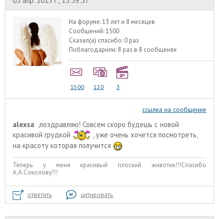
05 апр. 2013 г., 15:59:37
На форуме:
13 лет и 8 месяцев
Сообщений:
1500
Сказал(а) спасибо:
0 раз
Поблагодарили:
8 раз в 8 сообщенях
1500
120
3
ссылка на сообщение
alexsa
,поздравляю! Совсем скоро будешь с новой
красивой грудкой
, уже очень хочется посмотреть,
на красоту которая получится
Теперь у меня красивый плоский животик!!!Спасибо
А.А.Соколову!!!
ответить
цитировать