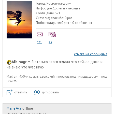
Город:
Ростов-на-дону
На форуме:
13 лет и 7 месяцев
Сообщений:
321
Сказал(а) спасибо:
0 раз
Поблагодарили:
0 раз в 0 сообщенях
321
25
ссылка на сообщение
Albinagrim
Я столько этого ждала что сейчас даже и
не знаю что чувствую
МакГан 450мл.круглые.высокий профиль.под мышцу,доступ под
грудью
ответить
цитировать
Mane4ka
offline