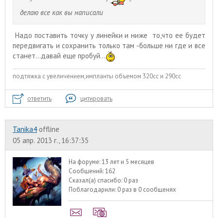
делаю все как вы написали
Надо поставить точку у линейки и ниже то,что ее будет
передвигать и сохранить только там -больше ни где и все
станет...давай еще пробуй...
подтяжка с увеличением,импланты объемом 320сс и 290сс
ответить
цитировать
Tanika4
offline
05 апр. 2013 г., 16:37:35
На форуме:
13 лет и 5 месяцев
Сообщений:
162
Сказал(а) спасибо:
0 раз
Поблагодарили:
0 раз в 0 сообщенях