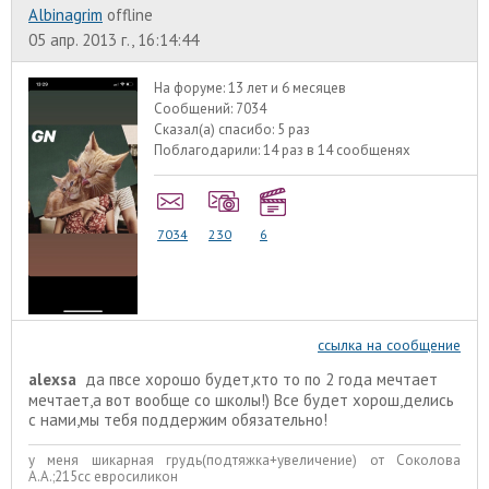
Albinagrim
offline
05 апр. 2013 г., 16:14:44
На форуме:
13 лет и 6 месяцев
Сообщений:
7034
Сказал(а) спасибо:
5 раз
Поблагодарили:
14 раз в 14 сообщенях
7034
230
6
ссылка на сообщение
alexsa
да пвсе хорошо будет,кто то по 2 года мечтает
мечтает,а вот вообще со школы!) Все будет хорош,делись
с нами,мы тебя поддержим обязательно!
у меня шикарная грудь(подтяжка+увеличение) от Соколова
А.А.;215сс евросиликон