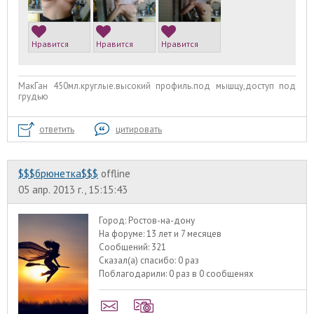
Нравится
Нравится
Нравится
МакГан 450мл.круглые.высокий профиль.под мышцу,доступ под
грудью
ответить
цитировать
$$$брюнетка$$$
offline
05 апр. 2013 г., 15:15:43
Город:
Ростов-на-дону
На форуме:
13 лет и 7 месяцев
Сообщений:
321
Сказал(а) спасибо:
0 раз
Поблагодарили:
0 раз в 0 сообщенях