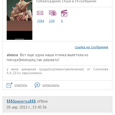
Поблагодарили:
14 раз в 14 сообщенях
7034
230
6
ссылка на сообщение
alexsa
Вот еще одна наша птичка вылетела из
гнезда!)молодец,так держать!
у меня шикарная грудь(подтяжка+увеличение) от Соколова
А.А.;215сс евросиликон
ответить
цитировать
$$$брюнетка$$$
offline
05 апр. 2013 г., 15:43:56