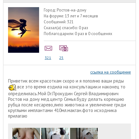
Город:
Ростов-на-дону
На форуме:
13 лет и 7 месяцев
Сообщений:
321
Сказал(а) спасибо:
0 раз
Поблагодарили:
0 раз в 0 сообщенях
321
25
ссылка на сообщение
Приветик всем красоткам скоро и я пополню ваши ряды
.все это время ездила на консультации.и наконец то
определилась.Мой Dr.Прокудин Сергей Владимирович
Ростов на дону мед.центр Семья.буду делать корекцию
рубца после кесарево,липо животика и увеличение гркди
круглыми имплантами 410мл.макган.фото исходника
прилагаю