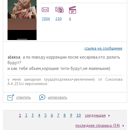
7034
230
6
ссылка на сообщение
alexsa
а по поводу коррекции после кесарева,что делать
будут?
и как тебе объем,хорошие тити будут,не маленькие)
у меня шикарная грудь(подтяжка+увеличение) от Соколова
А.А.;215сс евросиликон
ответить
цитировать
1
2
3
4
5
6
7
8
9
10
следующая
последняя страница (34)