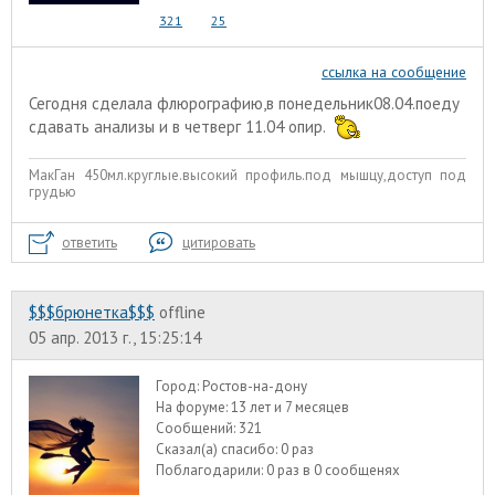
321
25
ссылка на сообщение
Сегодня сделала флюрографию,в понедельник08.04.поеду
сдавать анализы и в четверг 11.04 опир.
МакГан 450мл.круглые.высокий профиль.под мышцу,доступ под
грудью
ответить
цитировать
$$$брюнетка$$$
offline
05 апр. 2013 г., 15:25:14
Город:
Ростов-на-дону
На форуме:
13 лет и 7 месяцев
Сообщений:
321
Сказал(а) спасибо:
0 раз
Поблагодарили:
0 раз в 0 сообщенях