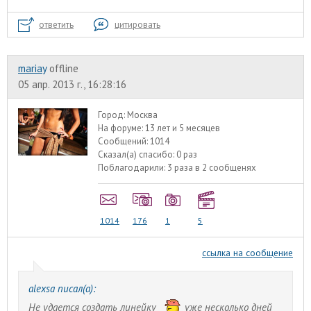
ответить
цитировать
mariay
offline
05 апр. 2013 г., 16:28:16
Город:
Москва
На форуме:
13 лет и 5 месяцев
Сообщений:
1014
Сказал(а) спасибо:
0 раз
Поблагодарили:
3 раза в 2 сообщенях
1014
176
1
5
ссылка на сообщение
alexsa писал(а):
Не удается создать линейку
уже несколько дней