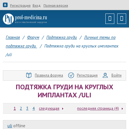
Регистрация
Вход
Полная версия
Главная
/
Форум
/
Подтяжка груди
/
Личные темы по
подтяжке груди
/
Подтяжка груди на круглых имплантах
/uli
Правила форума
Регистрация
Войти
ПОДТЯЖКА ГРУДИ НА КРУГЛЫХ
ИМПЛАНТАХ /ULI
1
2
3
4
следующая
последняя страница (4)
uli
offline