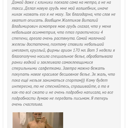
Домой даже с клиники поехала сама на метро, а не на
такси. Делал новую грудь мне мой волшебник, иначе
никак назвать его я не могу. Так благодарна, что слов не
хватит описать. Вообщем Жолтиков Виталий
Владимирович осмотрев мою грудь сказал, что у меня
небольшая асимметрия, что птоз практически 4
степени, ареола очень растянута. Самой молочной
железы достаточно, поэтому ставили небольшой
имплант, круглый, фирмы арион 170 мл. Вот 3 недели я
благополучно носила специальное белье, обрабатывала
ранки водкой и заклеивала самоклеющимися
стерильными салфетками. Завтра можно бежать
покупать новое красивое бесшовное белье. Эх жаль, что
пока ещё нельзя заниматься спортом))) Кому будет
интересно, то не стесняйтесь, спрашивайте, а то я
как-то всё сжато и не очень подробно написала, но все
подробности думаю не передать письмом. Я теперь
очень счастлива.