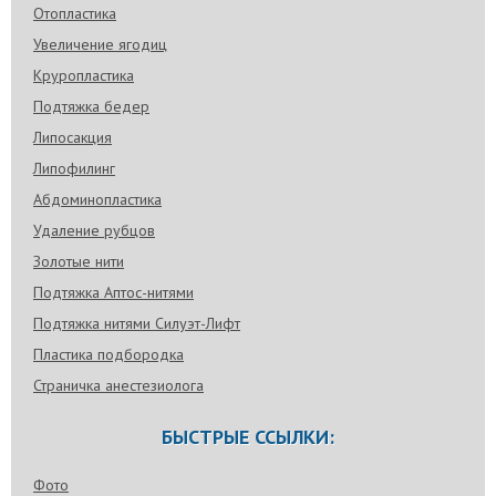
Отопластика
Увеличение ягодиц
Круропластика
Подтяжка бедер
Липосакция
Липофилинг
Абдоминопластика
Удаление рубцов
Золотые нити
Подтяжка Аптос-нитями
Подтяжка нитями Силуэт-Лифт
Пластика подбородка
Страничка анестезиолога
БЫСТРЫЕ ССЫЛКИ:
Фото