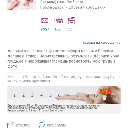
Сказал(а) спасибо:
3 раза
Поблагодарили:
10 раз в 9 сообщенях
6952
452
12
ссылка на сообщение
девочки клеют пластырями мепиформ шовчики.Я ножки
делала,а теперь насмотревшись результаты девочек хочу
грудь,но я нерожавшая.Можешь посмотреть мою грудь в
фото.
Мечты сбываются!Спасибо Александру Анатольевичу.Ну и
конечно моим крурочкам.
ответить
цитировать