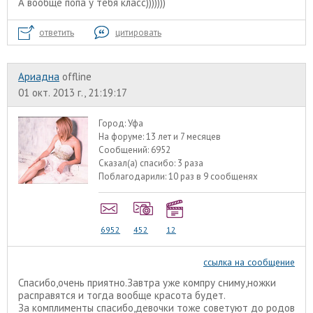
А вообще попа у тебя класс)))))))
ответить
цитировать
Ариадна
offline
01 окт. 2013 г., 21:19:17
Город:
Уфа
На форуме:
13 лет и 7 месяцев
Сообщений:
6952
Сказал(а) спасибо:
3 раза
Поблагодарили:
10 раз в 9 сообщенях
6952
452
12
ссылка на сообщение
Спасибо,очень приятно.Завтра уже компру сниму,ножки
расправятся и тогда вообще красота будет.
За комплименты спасибо,девочки тоже советуют до родов