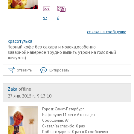
97
6
ссылка на сообщение
красотулька
Черный кофе без сахара и молока,особенно
заварной,наверное трудно выпить утром на голодный
желудок)
ответить
цитировать
Zaka
offline
27 янв. 2015 г., 9:13:10
Город:
Санкт-Петербург
На форуме:
11 лет и 6 месяцев
Сообщений:
97
Сказал(а) спасибо:
0 раз
Поблагодарили:
0 раз в 0 сообщенях