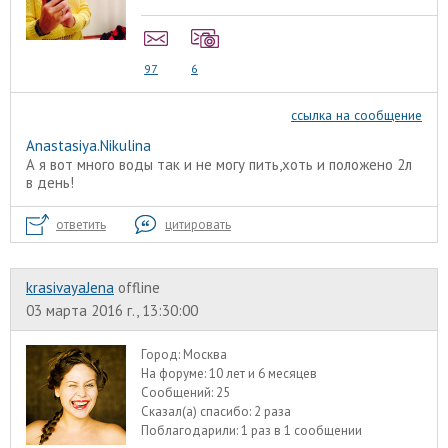
97
6
ссылка на сообщение
Anastasiya.Nikulina
А я вот много воды так и не могу пить,хоть и положено 2л
в день!
ответить
цитировать
krasivayaJena
offline
03 марта 2016 г., 13:30:00
Город:
Москва
На форуме:
10 лет и 6 месяцев
Сообщений:
25
Сказал(а) спасибо:
2 раза
Поблагодарили:
1 раз в 1 сообщении