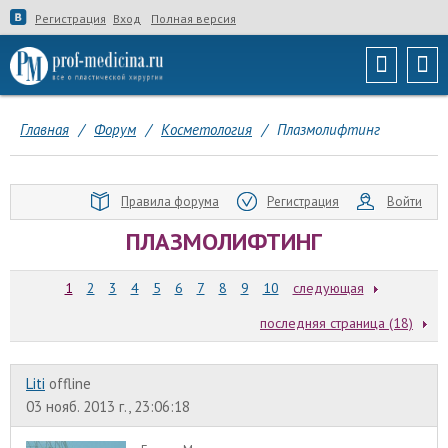
Регистрация
Вход
Полная версия
Главная
/
Форум
/
Косметология
/
Плазмолифтинг
Правила форума
Регистрация
Войти
ПЛАЗМОЛИФТИНГ
1
2
3
4
5
6
7
8
9
10
следующая
последняя страница (18)
Liti
offline
03 нояб. 2013 г., 23:06:18