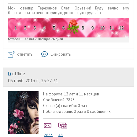
Мой ювелир Терезанов Олег Юрьевич! Буду вечно ему
благодарна за неповторимую, роскошную грудь! :-)
ответить
цитировать
Li
offline
03 нояб. 2013 г., 23:57:31
На форуме:
12 лет и 11 месяцев
Сообщений:
2823
Сказал(а) спасибо:
0 раз
Поблагодарили:
0 раз в 0 сообщенях
2823
48