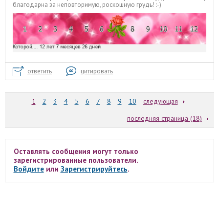
благодарна за неповторимую, роскошную грудь! :-)
ответить
цитировать
1
2
3
4
5
6
7
8
9
10
следующая
последняя страница (18)
Оставлять сообщения могут только
зарегистрированные пользователи.
Войдите
или
Зарегистрируйтесь
.