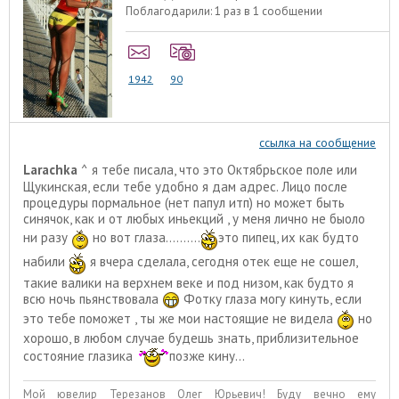
Поблагодарили:
1 раз в 1 сообщении
1942
90
ссылка на сообщение
Larachka
^ я тебе писала, что это Октябрьское поле или
Щукинская, если тебе удобно я дам адрес. Лицо после
процедуры пормальное (нет папул итп) но может быть
синячок, как и от любых иньекций , у меня лично не быоло
ни разу
но вот глаза..........
это пипец, их как будто
набили
я вчера сделала, сегодня отек еще не сошел,
такие валики на верхнем веке и под низом, как будто я
всю ночь пьянствовала
Фотку глаза могу кинуть, если
это тебе поможет , ты же мои настоящие не видела
но
хорошо, в любом случае будешь знать, приблизительное
состояние глазика
позже кину...
Мой ювелир Терезанов Олег Юрьевич! Буду вечно ему