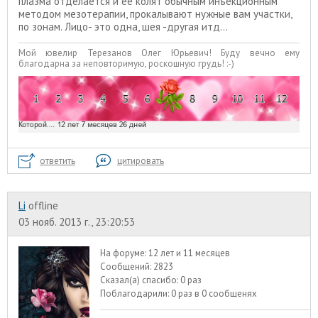
плазма отделается и ее колят обычным инъекционным
методом мезотерапии, прокалывают нужные вам участки,
по зонам. Лицо- это одна, шея -другая итд...
Мой ювелир Терезанов Олег Юрьевич! Буду вечно ему
благодарна за неповторимую, роскошную грудь! :-)
ответить
цитировать
Li
offline
03 нояб. 2013 г., 23:20:53
На форуме:
12 лет и 11 месяцев
Сообщений:
2823
Сказал(а) спасибо:
0 раз
Поблагодарили:
0 раз в 0 сообщенях