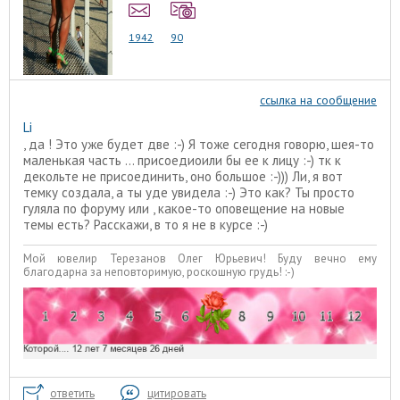
1942
90
ссылка на сообщение
Li
, да ! Это уже будет две :-) Я тоже сегодня говорю, шея-то
маленькая часть ... присоедиоили бы ее к лицу :-) тк к
декольте не присоединить, оно большое :-))) Ли, я вот
темку создала, а ты уде увидела :-) Это как? Ты просто
гуляла по форуму или , какое-то оповещение на новые
темы есть? Расскажи, в то я не в курсе :-)
Мой ювелир Терезанов Олег Юрьевич! Буду вечно ему
благодарна за неповторимую, роскошную грудь! :-)
ответить
цитировать