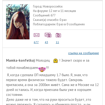
Город:
Новороссийск
На форуме:
12 лет и 11 месяцев
Сообщений:
677
Сказал(а) спасибо:
0 раз
Поблагодарили:
0 раз в 0 сообщенях
677
43
11
ссылка на сообщение
Mamka-konfetka)
Молодец
! Значит скоро и за
тобой понаблюдаем
!!!
Я, когда сделала ОП младшему 1.7 было. Я, зная, что
первое время физически тяжело будет. Свекровь
пригласила, а она за 2000км живёт. Сама же в Москве на 12
дней осталась. И, когда приехала была уже в хорошем
состоянии.
Дело даже не в том, что на руки проситься будет, это
можно пережить. Я садилась и обнимала просто , и он