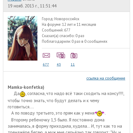
19 нояб. 2013 г., 11:51:44
Город:
Новороссийск
На форуме:
12 лет и 11 месяцев
Сообщений:
677
Сказал(а) спасибо:
0 раз
Поблагодарили:
0 раз в 0 сообщенях
677
43
11
ссылка на сообщение
Mamka-konfetka)
Да
, согласна, что надо всё таки сходить на консу!!!!,
чтобы точно знать, что будут делать и к чему
готовиться....
А по поводу третьего, это прям как у меня
.
Второму ребеночку 1,5 было. Я постоянно дома
занималась, в форму приходила, худела... И, тут как то на
тренажёре бегаю, а муж мне серьёзно так говорит: "Ну, и