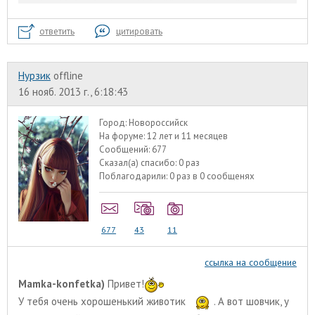
ответить
цитировать
Нурзик
offline
16 нояб. 2013 г., 6:18:43
Город:
Новороссийск
На форуме:
12 лет и 11 месяцев
Сообщений:
677
Сказал(а) спасибо:
0 раз
Поблагодарили:
0 раз в 0 сообщенях
677
43
11
ссылка на сообщение
Mamka-konfetka)
Привет!
У тебя очень хорошенький животик
. А вот шовчик, у