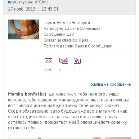
красотулька
offline
27 нояб. 2013 г., 22:43:01
Город:
Нижний Новгород
На форуме:
12 лет и 10 месяцев
Сообщений:
129
Сказал(а) спасибо:
0 раз
Поблагодарили:
0 раз в 0 сообщенях
129
8
1
ссылка на сообщение
Mamka-konfetka)
да животик у тебя намного лучше
конечно, тебе наверное миниабдоминопластика и нужна,а
вот липоксации не надо,но точно тебе хирург скажет,
Сходи обязательно. зато будешь уже все знать что и как,
я вот сходила мне все рассказали объяснили теперь
осталось только дождаться моей операции,потихонечку
готовлю себя