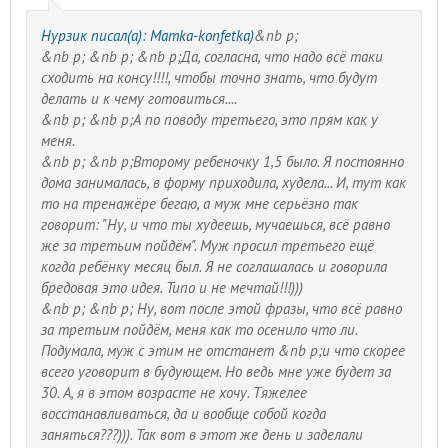
Нурзик писал(а):
Mamka-konfetka)
&nb p;
&nb p; &nb p; &nb p;Да
, согласна, что надо всё таки
сходить на консу!!!!, чтобы точно знать, что будут
делать и к чему готовиться....
&nb p; &nb p;А по поводу третьего, это прям как у
меня
.
&nb p; &nb p;Второму ребеночку 1,5 было. Я постоянно
дома занималась, в форму приходила, худела... И, тут как
то на тренажёре бегаю, а муж мне серьёзно так
говорит: "Ну, и что ты худеешь, мучаешься, всё равно
же за третьим пойдём". Муж просил третьего ещё
когда ребёнку месяц был. Я не соглашалась и говорила
бредовая это идея. Типо и не мечтай!!!)))
&nb p; &nb p; Ну, вот после этой фразы, что всё равно
за третьим пойдём, меня как то осенило что ли
.
Подумала, муж с этим не отстанет &nb p;и что скорее
всего уговорит в будующем. Но ведь мне уже будет за
30. А, я в этом возрасте не хочу
. Тяжелее
восстанавливаться, да и вообще собой когда
заняться???))). Так вот в этот же день и заделали