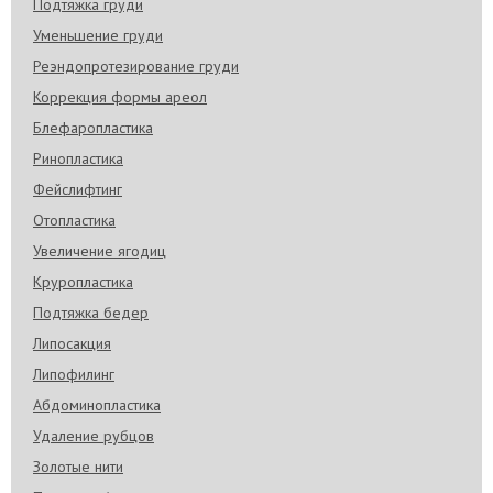
Подтяжка груди
Уменьшение груди
Реэндопротезирование груди
Коррекция формы ареол
Блефаропластика
Ринопластика
Фейслифтинг
Отопластика
Увеличение ягодиц
Круропластика
Подтяжка бедер
Липосакция
Липофилинг
Абдоминопластика
Удаление рубцов
Золотые нити