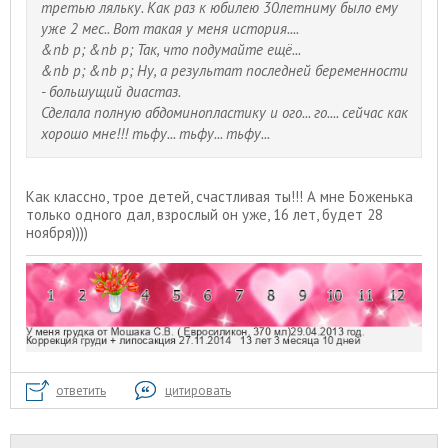
третью ляльку. Как раз к юбилею 30летниму было ему
уже 2 мес.. Вот такая у меня история....
&nb p; &nb p; Так, что подумайте ещё
...
&nb p; &nb p; Ну, а результат последней беременности
- большущий диастаз
.
Сделала полную абдоминопластику и ого.
.. го.
... сейчас как
хорошо мне!!! тьфу... тьфу... тьфу...
Как классно, трое детей, счастливая ты!!! А мне Боженька
только одного дал, взрослый он уже, 16 лет, будет 28
ноября))))
ответить
цитировать