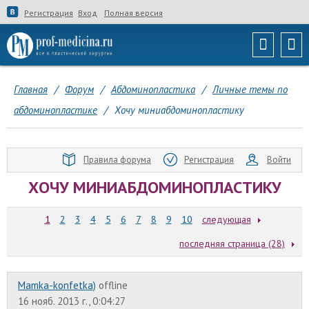
Регистрация
Вход
Полная версия
Главная
/
Форум
/
Абдоминопластика
/
Личные темы по
абдоминопластике
/
Хочу миниабдоминопластику
Правила форума
Регистрация
Войти
ХОЧУ МИНИАБДОМИНОПЛАСТИКУ
1
2
3
4
5
6
7
8
9
10
следующая
последняя страница (28)
Mamka-konfetka)
offline
16 нояб. 2013 г., 0:04:27