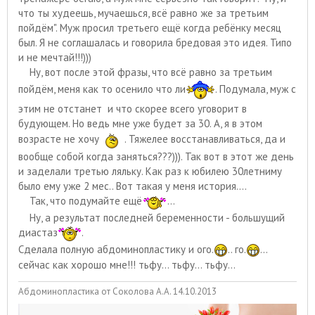
что ты худеешь, мучаешься, всё равно же за третьим
пойдём". Муж просил третьего ещё когда ребёнку месяц
был. Я не соглашалась и говорила бредовая это идея. Типо
и не мечтай!!!)))
Ну, вот после этой фразы, что всё равно за третьим
пойдём, меня как то осенило что ли
. Подумала, муж с
этим не отстанет и что скорее всего уговорит в
будующем. Но ведь мне уже будет за 30. А, я в этом
возрасте не хочу
. Тяжелее восстанавливаться, да и
вообще собой когда заняться???))). Так вот в этот же день
и заделали третью ляльку. Как раз к юбилею 30летниму
было ему уже 2 мес.. Вот такая у меня история....
Так, что подумайте ещё
...
Ну, а результат последней беременности - большущий
диастаз
.
Сделала полную абдоминопластику и ого.
.. го.
...
сейчас как хорошо мне!!! тьфу... тьфу... тьфу...
Абдоминопластика от Соколова А.А. 14.10.2013