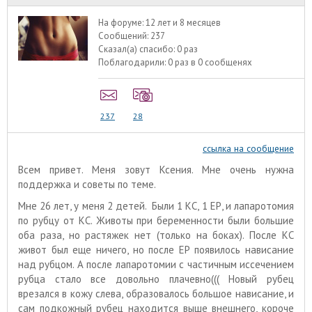
На форуме:
12 лет и 8 месяцев
Сообщений:
237
Сказал(а) спасибо:
0 раз
Поблагодарили:
0 раз в 0 сообщенях
237
28
ссылка на сообщение
Всем привет. Меня зовут Ксения. Мне очень нужна
поддержка и советы по теме.
Мне 26 лет, у меня 2 детей. Были 1 КС, 1 ЕР, и лапаротомия
по рубцу от КС. Животы при беременности были большие
оба раза, но растяжек нет (только на боках). После КС
живот был еще ничего, но после ЕР появилось нависание
над рубцом. А после лапаротомии с частичным иссечением
рубца стало все довольно плачевно((( Новый рубец
врезался в кожу слева, образовалось большое нависание, и
сам подкожный рубец находится выше внешнего, короче