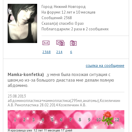
Город:
Нижний Новгород
На форуме:
12 лет и 10 месяцев
Сообщений:
2368
Сказал(а) спасибо:
0 раз
Поблагодарили:
2 раза в 2 сообщенях
2368
214
6
ссылка на сообщение
Mamka-konfetka)
,у меня была похожая ситуация с
швом,но из-за большого диастаза мне делали полную
абдомино.
23.08.2013
абдоминопластика+маммопластика(295мл,анатомы),Козеличкин
А.В. Ринопластика 28.02.2014 Козеличкин А.В.