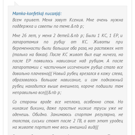
Mamka-konfetka) писал(а):
Всем привет. Меня зовут Ксения. Мне очень нужна
поддержка и советы по теме.&nb p;
Мне 26 лет, у меня 2 детей.&nb p; Были 1 КС, 1 ЕР, и
лапаротомия по рубцу от КС. Животы при
беременности были большие оба раза, но растяжек нет
(только на боках). После КС живот был еще ничего, но
после ЕР появилось нависание над рубцом. А после
лапаротомии с частичным иссечением рубца стало все
довольно плачевно((( Новый рубец врезался в кожу слева,
образовалось большое нависание, и сам подкожный
рубец находится выше внешнего, короче подшили там
неправильно все(((&nb p;
Со стороны вроде все неплохо, особенно стоя. Но
никакие бикини, даже простые низкие трусы уже не
оденешь. Обидно. Занимаюсь спортом регулярно, не
толстая, сиськи стоят после 2 ГВ, а вот этот уродец
на животе портит мне весь внешний вид(((