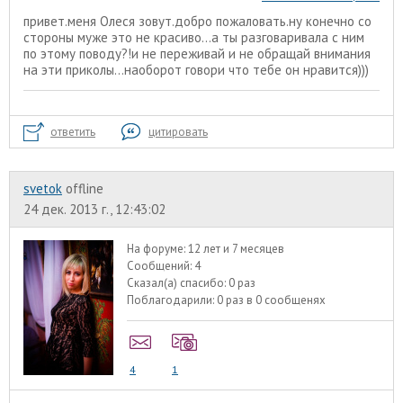
привет.меня Олеся зовут.добро пожаловать.ну конечно со
стороны муже это не красиво...а ты разговаривала с ним
по этому поводу?!и не переживай и не обращай внимания
на эти приколы...наоборот говори что тебе он нравится)))
ответить
цитировать
svetok
offline
24 дек. 2013 г., 12:43:02
На форуме:
12 лет и 7 месяцев
Сообщений:
4
Сказал(а) спасибо:
0 раз
Поблагодарили:
0 раз в 0 сообщенях
4
1