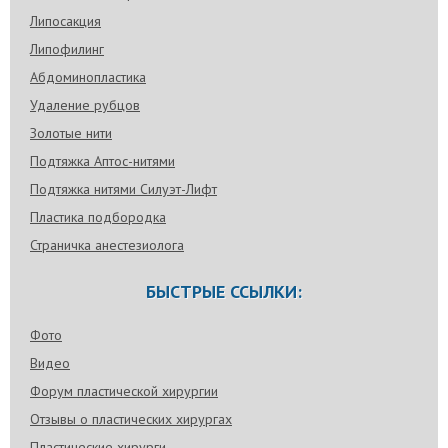
Липосакция
Липофилинг
Абдоминопластика
Удаление рубцов
Золотые нити
Подтяжка Аптос-нитями
Подтяжка нитями Силуэт-Лифт
Пластика подбородка
Страничка анестезиолога
БЫСТРЫЕ ССЫЛКИ:
Фото
Видео
Форум пластической хирургии
Отзывы о пластических хирургах
Пластические хирурги