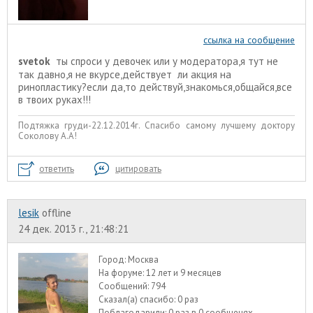
ссылка на сообщение
svetok
ты спроси у девочек или у модератора,я тут не
так давно,я не вкурсе,действует ли акция на
ринопластику?если да,то действуй,знакомься,общайся,все
в твоих руках!!!
Подтяжка груди-22.12.2014г. Спасибо самому лучшему доктору
Соколову А.А!
ответить
цитировать
lesik
offline
24 дек. 2013 г., 21:48:21
Город:
Москва
На форуме:
12 лет и 9 месяцев
Сообщений:
794
Сказал(а) спасибо:
0 раз
Поблагодарили:
0 раз в 0 сообщенях