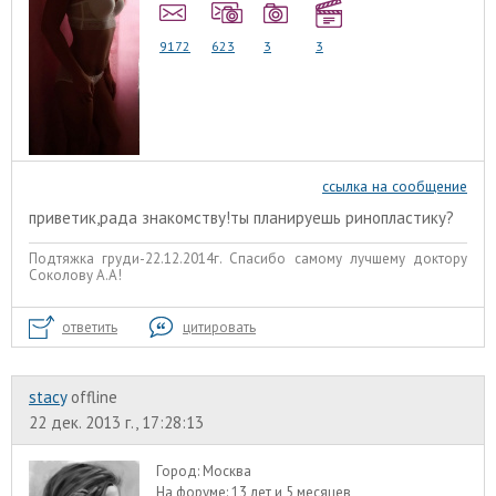
9172
623
3
3
ссылка на сообщение
приветик,рада знакомству!ты планируешь ринопластику?
Подтяжка груди-22.12.2014г. Спасибо самому лучшему доктору
Соколову А.А!
ответить
цитировать
stacy
offline
22 дек. 2013 г., 17:28:13
Город:
Москва
На форуме:
13 лет и 5 месяцев