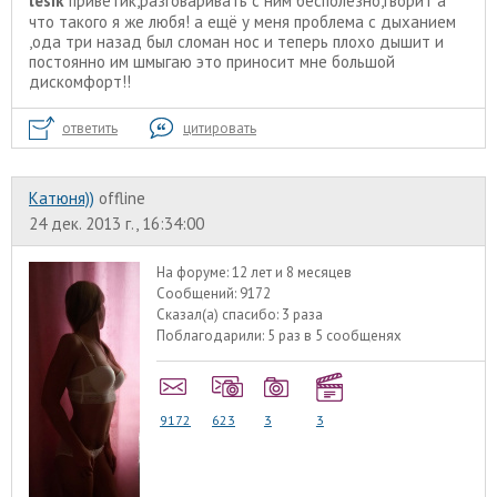
lesik
приветик,разговаривать с ним бесполезно,гворит а
что такого я же любя! а ещё у меня проблема с дыханием
,ода три назад был сломан нос и теперь плохо дышит и
постоянно им шмыгаю это приносит мне большой
дискомфорт!!
ответить
цитировать
Катюня))
offline
24 дек. 2013 г., 16:34:00
На форуме:
12 лет и 8 месяцев
Сообщений:
9172
Сказал(а) спасибо:
3 раза
Поблагодарили:
5 раз в 5 сообщенях
9172
623
3
3