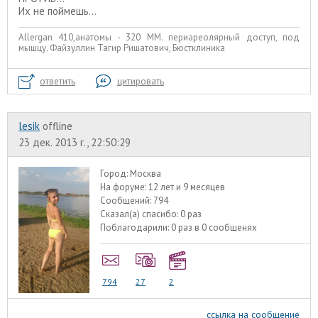
Их не поймешь...
Allergan 410,анатомы - 320 ММ. периареолярный доступ, под
мышцу. Файзуллин Тагир Ришатович, Бюстклиника
ответить
цитировать
lesik
offline
23 дек. 2013 г., 22:50:29
Город:
Москва
На форуме:
12 лет и 9 месяцев
Сообщений:
794
Сказал(а) спасибо:
0 раз
Поблагодарили:
0 раз в 0 сообщенях
794
27
2
ссылка на сообщение