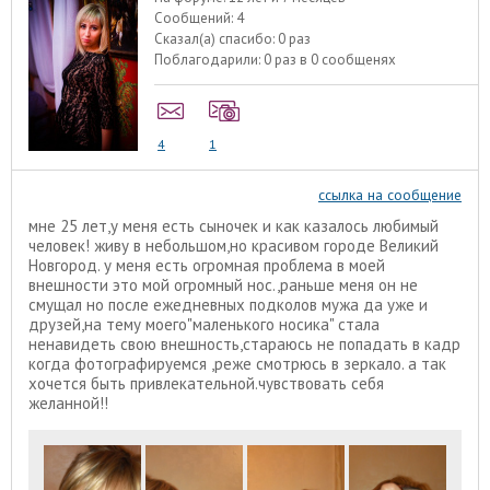
Сообщений:
4
Сказал(а) спасибо:
0 раз
Поблагодарили:
0 раз в 0 сообщенях
4
1
ссылка на сообщение
мне 25 лет,у меня есть сыночек и как казалось любимый
человек! живу в небольшом,но красивом городе Великий
Новгород. у меня есть огромная проблема в моей
внешности это мой огромный нос.,раньше меня он не
смущал но после ежедневных подколов мужа да уже и
друзей,на тему моего"маленького носика" стала
ненавидеть свою внешность,стараюсь не попадать в кадр
когда фотографируемся ,реже смотрюсь в зеркало. а так
хочется быть привлекательной.чувствовать себя
желанной!!