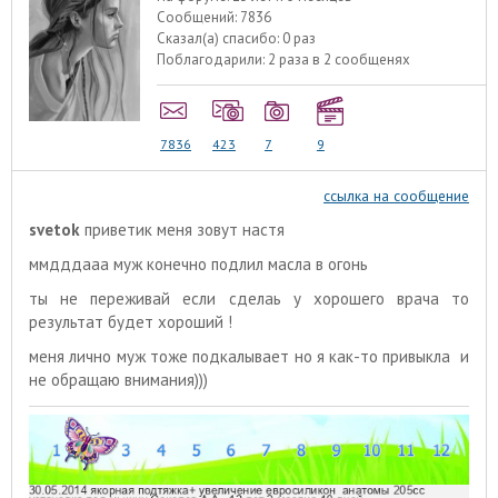
Сообщений:
7836
Сказал(а) спасибо:
0 раз
Поблагодарили:
2 раза в 2 сообщенях
7836
423
7
9
ссылка на сообщение
svetok
приветик меня зовут настя
ммдддааа муж конечно подлил масла в огонь
ты не переживай если сделаь у хорошего врача то
результат будет хороший !
меня лично муж тоже подкалывает но я как-то привыкла и
не обращаю внимания)))