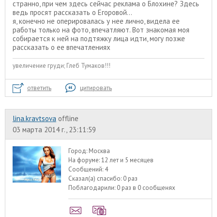
странно, при чем здесь сейчас реклама о Блохине? Здесь
ведь просят рассказать о Егоровой...
я, конечно не оперировалась у нее лично, видела ее
работы только на фото, впечатляют. Вот знакомая моя
собирается к ней на подтяжку лица идти, могу позже
рассказать о ее впечатлениях
увеличение груди; Глеб Тумаков!!!
ответить
цитировать
lina.kravtsova
offline
03 марта 2014 г., 23:11:59
Город:
Москва
На форуме:
12 лет и 5 месяцев
Сообщений:
4
Сказал(а) спасибо:
0 раз
Поблагодарили:
0 раз в 0 сообщенях