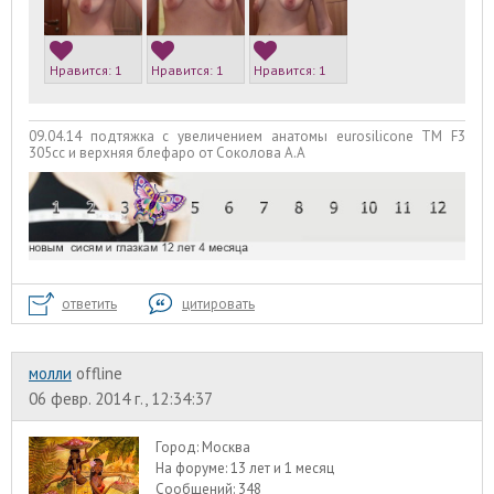
Нравится:
1
Нравится:
1
Нравится:
1
09.04.14 подтяжка с увеличением анатомы eurosilicone TM F3
305cc и верхняя блефаро от Соколова А.А
ответить
цитировать
молли
offline
06 февр. 2014 г., 12:34:37
Город:
Москва
На форуме:
13 лет и 1 месяц
Сообщений:
348