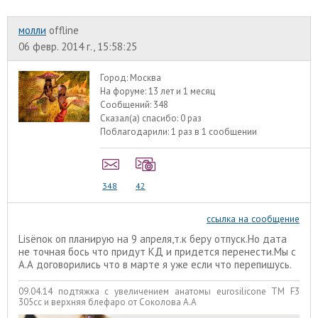
молли
offline
06 февр. 2014 г., 15:58:25
Город:
Москва
На форуме:
13 лет и 1 месяц
Сообщений:
348
Сказал(а) спасибо:
0 раз
Поблагодарили:
1 раз в 1 сообщении
348
42
ссылка на сообщение
Lisёnок оп планирую на 9 апреля,т.к беру отпуск.Но дата
не точная бось что придут КД и придется перенести.Мы с
А.А договорились что в марте я уже если что перепишусь.
09.04.14 подтяжка с увеличением анатомы eurosilicone TM F3
305cc и верхняя блефаро от Соколова А.А