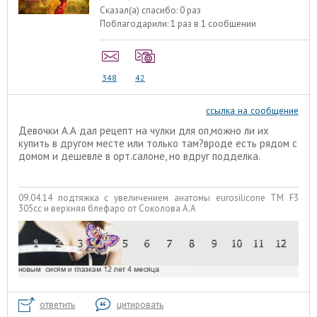
Сказал(а) спасибо:
0 раз
Поблагодарили:
1 раз в 1 сообщении
348
42
ссылка на сообщение
Девочки А.А дал рецепт на чулки для оп,можно ли их
купить в другом месте или только там?вроде есть рядом с
домом и дешевле в орт.салоне, но вдруг подделка.
09.04.14 подтяжка с увеличением анатомы eurosilicone TM F3
305cc и верхняя блефаро от Соколова А.А
ответить
цитировать