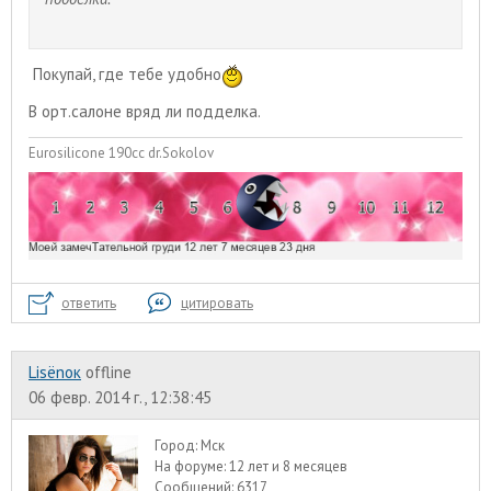
Покупай, где тебе удобно
В орт.салоне вряд ли подделка.
Eurosilicone 190cc dr.Sokolov
ответить
цитировать
Lisёnок
offline
06 февр. 2014 г., 12:38:45
Город:
Мск
На форуме:
12 лет и 8 месяцев
Сообщений:
6317