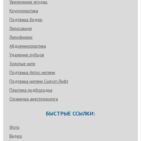
Увеличение ягодиц
Круропластика
Подтяжка бедер
Липосакция
Липофилинг
Абдоминопластика
Удаление рубцов
Золотые нити
Подтяжка Аптос-нитями
Подтяжка нитями Силуэт-Лифт
Пластика подбородка
Страничка анестезиолога
БЫСТРЫЕ ССЫЛКИ:
Фото
Видео