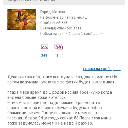
Город:
Москва
На форуме:
13 лет и 1 месяц
Сообщений:
348
Сказал(а) спасибо:
0 раз
Поблагодарили:
1 раз в 1 сообщении
348
42
ссылка на сообщение
Девочки спасибо,темку все думала создовать или нет.Но
потом подумала нужно где то фотки будет выкладывать.
птаха я все время до 1 родов носила троечку,но когда
видела больше тоже хотелось.
Мама моя говорит не надо больше 3 размера т.к я
ширококостная и широкоплечая и буду как баба с
брльшими сисями.Самое печальное у меня попа
плоская...бедра 94 ,а грудь сейчас 88.После слов мамы
тоже задумалась,может и не надо 4 размер.