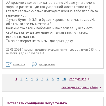
АА красиво сделает , и качественно . И еще у него очень
хорошо развито чувство умеренной достаточности )
Ставит столько сколько подходит именно тебе чтоб было
гармонично .
Думаю будет 3-3.5 , и будет хорошая стоячая грудь . Не
об этом ли все мы мечтаем ?
Конечно хочется и побольше и покрасивее , у всех есть
свой идеал груди , но надо отталкиваться от своих
исходных данных .
Ты за размером не гонись - доверься доку
23.01.2014 (якорная подтяжка+увеличение , евросиликон 255 мл ,
анатомы ) док Соколов А.А
ответить
цитировать
1
2
3
4
5
6
7
8
9
10
следующая
последняя страница (44)
Оставлять сообщения могут только