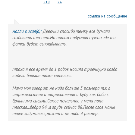
919
24
ссылка на сообщение
молли писал(а):
Девочки спасибо,темку все думала
создовать или нет.Но потом подумала нужно где то
фотки будет выкладывать.
птаха я все время до 1 родов носила троечку,но когда
видела больше тоже хотелось.
Мама моя говорит не надо больше 3 размера т.к я
ширококостная и широкоплечая и буду как баба с
брльшими сисями.Самое печальное у меня попа
плоская...бедра 94 ,а грудь сейчас 88.После слов мамы
тоже задумалась,может и не надо 4 размер.