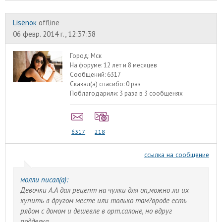
Lisёnок
offline
06 февр. 2014 г., 12:37:38
Город:
Мск
На форуме:
12 лет и 8 месяцев
Сообщений:
6317
Сказал(а) спасибо:
0 раз
Поблагодарили:
3 раза в 3 сообщенях
6317
218
ссылка на сообщение
молли писал(а):
Девочки А.А дал рецепт на чулки для оп,можно ли их
купить в другом месте или только там?вроде есть
рядом с домом и дешевле в орт.салоне, но вдруг
подделка.