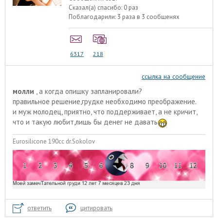
Сказал(а) спасибо:
0 раз
Поблагодарили:
3 раза в 3 сообщенях
6317
218
ссылка на сообщение
молли
, а когда опишку запланировали?
правильное решение,грудке необходимо преображение.
и муж молодец, приятно, что поддерживает, а не кричит,
что и такую любит,лишь бы денег не давать
Eurosilicone 190cc dr.Sokolov
ответить
цитировать