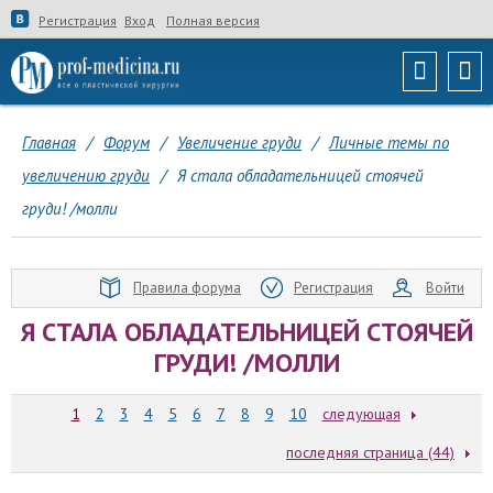
Регистрация
Вход
Полная версия
Главная
/
Форум
/
Увеличение груди
/
Личные темы по
увеличению груди
/
Я стала обладательницей стоячей
груди! /молли
Правила форума
Регистрация
Войти
Я СТАЛА ОБЛАДАТЕЛЬНИЦЕЙ СТОЯЧЕЙ
ГРУДИ! /МОЛЛИ
1
2
3
4
5
6
7
8
9
10
следующая
последняя страница (44)