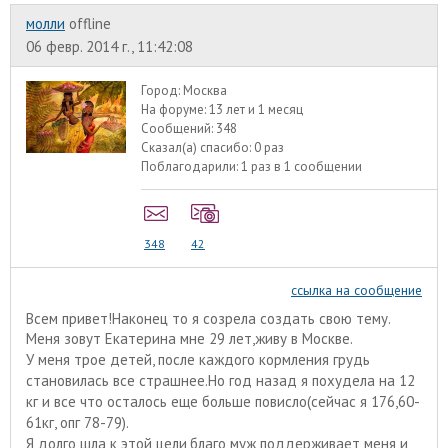
молли
offline
06 февр. 2014 г., 11:42:08
Город:
Москва
На форуме:
13 лет и 1 месяц
Сообщений:
348
Сказал(а) спасибо:
0 раз
Поблагодарили:
1 раз в 1 сообщении
348
42
ссылка на сообщение
Всем привет!Наконец то я созрела создать свою тему.
Меня зовут Екатерина мне 29 лет,живу в Москве.
У меня трое детей, после каждого кормления грудь
становилась все страшнее.Но год назад я похудела на 12
кг и все что осталось еще больше повисло(сейчас я 176,60-
61кг, опг 78-79).
Я долго шла к этой цели,благо муж поддерживает меня и