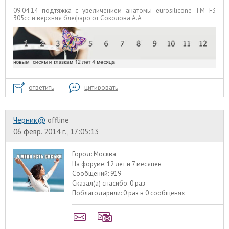
09.04.14 подтяжка с увеличением анатомы eurosilicone TM F3
305cc и верхняя блефаро от Соколова А.А
ответить
цитировать
Черник@
offline
06 февр. 2014 г., 17:05:13
Город:
Москва
На форуме:
12 лет и 7 месяцев
Сообщений:
919
Сказал(а) спасибо:
0 раз
Поблагодарили:
0 раз в 0 сообщенях