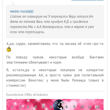
молли писал(а):
Lisёnок оп планирую на 9 апреля,т.к беру отпуск.Но
дата не точная бось что придут КД и придется
перенести.Мы с А.А договорились что в марте я уже
если что перепишусь.
А,да, сорри, запамятовала, что ты писала об этом где-то
По поводу чулков, некоторые вообще бинтами
эластичными обматывают и норм.
Я, кстати,да и некоторые покупала не конкретно
рекомендованные АА, а просто чулки для госпитальной
компрессии. Венотекс у меня были. Разница только в
стоимости:)
Eurosilicone 190cc dr.Sokolov