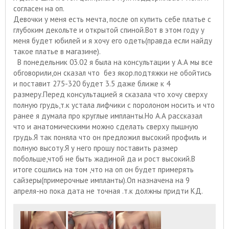
согласен на оп.
Девочки у меня есть мечта, после оп купить себе платье с
глубоким декольте и открытой спиной.Вот в этом году у
меня будет юбилей и я хочу его одеть(правда если найду
такое платье в магазине).
В понедельник 03.02 я была на консультации у А.А мы все
обговорили,он сказал что без якор.подтяжки не обойтись
и поставит 275-320 будет 3.5 даже ближе к 4
размеру.Перед консультацией я сказала что хочу сверху
полную грудь,т.к устала лифчики с поролоном носить и что
ранее я думала про круглые импланты.Но А.А рассказал
что и анатомическими можно сделать сверху пышную
грудь.Я так поняла что он предложил высокий профиль и
полную высоту.Я у него прошу поставить размер
побольше,чтоб не быть жадиной да и рост высокий.В
итоге сошлись на том ,что на оп он будет примерять
сайзеры(примерочные импланты).Оп назначена на 9
апреля-но пока дата не точная .т.к должны придти КД.