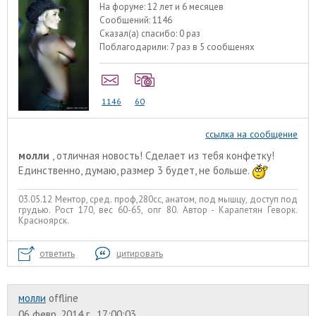
На форуме:
12 лет и 6 месяцев
Сообщений:
1146
Сказал(а) спасибо:
0 раз
Поблагодарили:
7 раз в 5 сообщенях
1146
60
ссылка на сообщение
молли
, отличная новость! Сделает из тебя конфетку!
Единственно, думаю, размер 3 будет, не больше.
03.05.12 Ментор, сред. проф,280сс, анатом, под мышцу, доступ под
грудью. Рост 170, вес 60-65, опг 80. Автор - Карапетян Геворк.
Красноярск.
ответить
цитировать
молли
offline
06 февр. 2014 г., 17:00:03