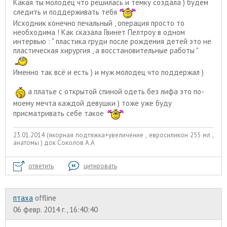
Какая ты молодец что решилась и темку создала ) будем
следить и поддерживать тебя
Исходник конечно печальный , операция просто то
необходима ! Как сказала Гвинет Пелтроу в одном
интервью : " пластика груди после рождения детей это не
пластическая хирургия , а восстановительные работы "
Именно так всё и есть ) и муж молодец что поддержал )
а платье с открытой спиной одеть без лифа это по-
моему мечта каждой девушки ) тоже уже буду
присматривать себе такое
23.01.2014 (якорная подтяжка+увеличение , евросиликон 255 мл ,
анатомы ) док Соколов А.А
ответить
цитировать
птаха
offline
06 февр. 2014 г., 16:40:40