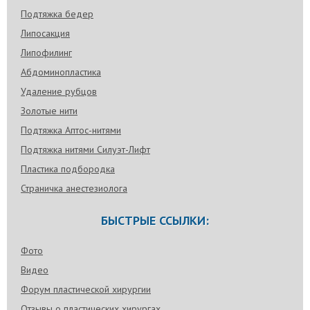
Подтяжка бедер
Липосакция
Липофилинг
Абдоминопластика
Удаление рубцов
Золотые нити
Подтяжка Аптос-нитями
Подтяжка нитями Силуэт-Лифт
Пластика подбородка
Страничка анестезиолога
БЫСТРЫЕ ССЫЛКИ:
Фото
Видео
Форум пластической хирургии
Отзывы о пластических хирургах