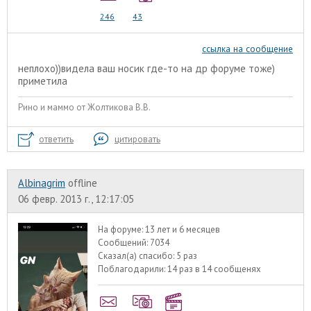
246
43
ссылка на сообщение
неплохо))видела ваш носик где-то на др форуме тоже)
приметила
Рино и маммо от Жолтикова В.В.
ответить
цитировать
Albinagrim
offline
06 февр. 2013 г., 12:17:05
На форуме:
13 лет и 6 месяцев
Сообщений:
7034
Сказал(а) спасибо:
5 раз
Поблагодарили:
14 раз в 14 сообщенях