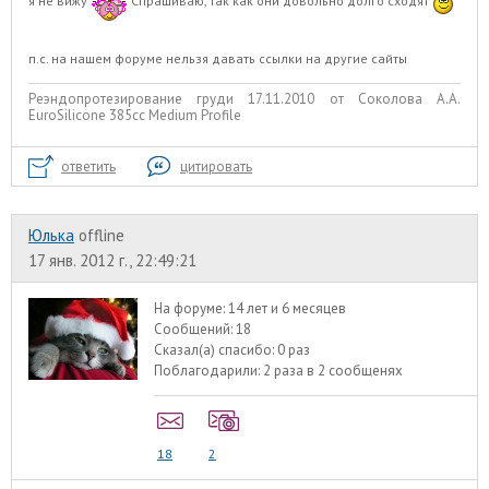
я не вижу
Спрашиваю, так как они довольно долго сходят
п.с. на нашем форуме нельзя давать ссылки на другие сайты
Реэндопротезирование груди 17.11.2010 от Соколова А.А.
EuroSilicone 385сс Medium Profile
ответить
цитировать
Юлька
offline
17 янв. 2012 г., 22:49:21
На форуме:
14 лет и 6 месяцев
Сообщений:
18
Сказал(а) спасибо:
0 раз
Поблагодарили:
2 раза в 2 сообщенях
18
2