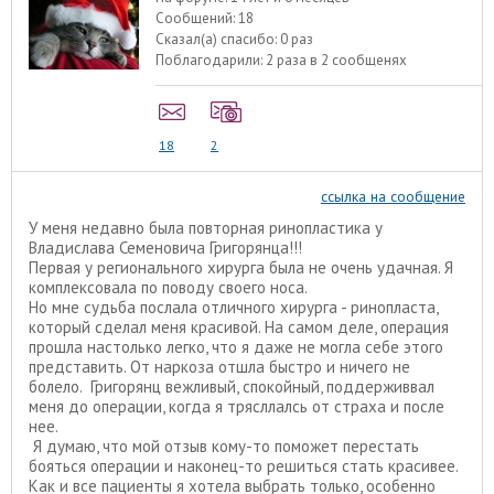
Сообщений:
18
Сказал(а) спасибо:
0 раз
Поблагодарили:
2 раза в 2 сообщенях
18
2
ссылка на сообщение
У меня недавно была повторная ринопластика у
Владислава Семеновича Григорянца!!!
Первая у регионального хирурга была не очень удачная. Я
комплексовала по поводу своего носа.
Но мне судьба послала отличного хирурга - ринопласта,
который сделал меня красивой. На самом деле, операция
прошла настолько легко, что я даже не могла себе этого
представить. От наркоза отшла быстро и ничего не
болело. Григорянц вежливый, спокойный, поддерживвал
меня до операции, когда я трясллалсь от страха и после
нее.
Я думаю, что мой отзыв кому-то поможет перестать
бояться операции и наконец-то решиться стать красивее.
Как и все пациенты я хотела выбрать только, особенно