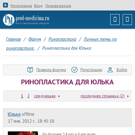
Регистрация
Вход
Полная версия
Главная
/
Форум
/
Ринопластика
/
Личные темы по
ринопластике.
/
Ринопластика для Юлька
Правила форума
Регистрация
Войти
РИНОПЛАСТИКА ДЛЯ ЮЛЬКА
1
2
следующая
последняя страница (2)
Юлька
offline
17 янв. 2012 г., 18:43:18
На форуме:
14 лет и 6 месяцев