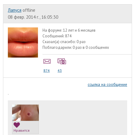
Лапуся
offline
08 февр. 2014 г., 16:05:30
На форуме:
12 лет и 6 месяцев
Сообщений:
874
Сказал(а) спасибо:
0 раз
Поблагодарили:
0 раз в 0 сообщенях
874
43
ссылка на сообщение
.
Нравится