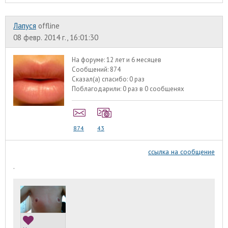
Лапуся
offline
08 февр. 2014 г., 16:01:30
На форуме:
12 лет и 6 месяцев
Сообщений:
874
Сказал(а) спасибо:
0 раз
Поблагодарили:
0 раз в 0 сообщенях
874
43
ссылка на сообщение
.