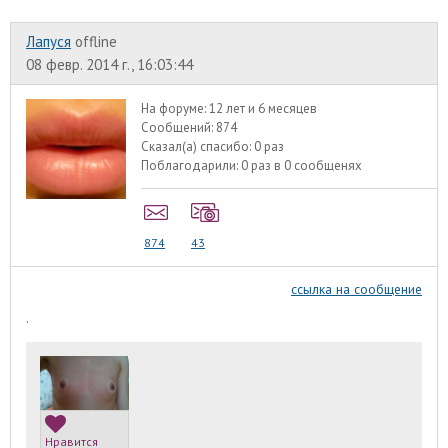
Лапуся
offline
08 февр. 2014 г., 16:03:44
На форуме:
12 лет и 6 месяцев
Сообщений:
874
Сказал(а) спасибо:
0 раз
Поблагодарили:
0 раз в 0 сообщенях
874
43
ссылка на сообщение
.
Нравится