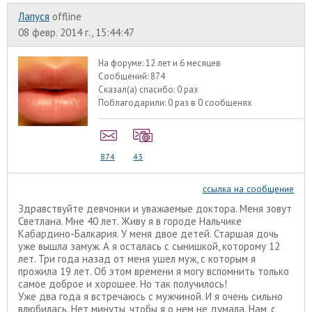
Лапуся
offline
08 февр. 2014 г., 15:44:47
На форуме:
12 лет и 6 месяцев
Сообщений:
874
Сказал(а) спасибо:
0 раз
Поблагодарили:
0 раз в 0 сообщенях
874
43
ссылка на сообщение
Здравствуйте девчонки и уважаемые доктора. Меня зовут
Светлана. Мне 40 лет. Живу я в городе Нальчике
Кабардино-Балкария. У меня двое детей. Старшая дочь
уже вышла замуж. А я осталась с сынишкой, которому 12
лет. Три года назад от меня ушел муж, с которым я
прожила 19 лет. Об этом времени я могу вспомнить только
самое доброе и хорошее. Но так получилось!
Уже два года я встречаюсь с мужчиной. И я очень сильно
влюбилась. Нет минуты, чтобы я о нем не думала. Нам, с