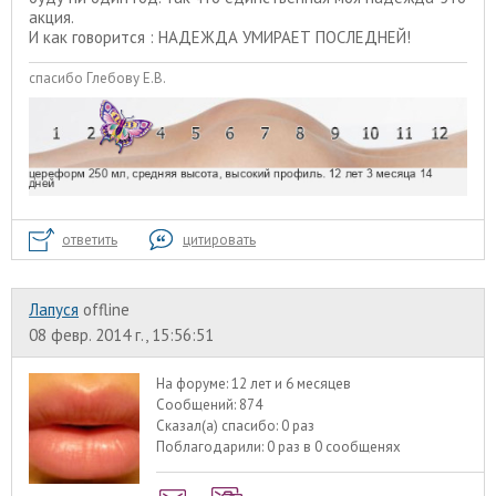
акция.
И как говорится : НАДЕЖДА УМИРАЕТ ПОСЛЕДНЕЙ!
спасибо Глебову Е.В.
ответить
цитировать
Лапуся
offline
08 февр. 2014 г., 15:56:51
На форуме:
12 лет и 6 месяцев
Сообщений:
874
Сказал(а) спасибо:
0 раз
Поблагодарили:
0 раз в 0 сообщенях