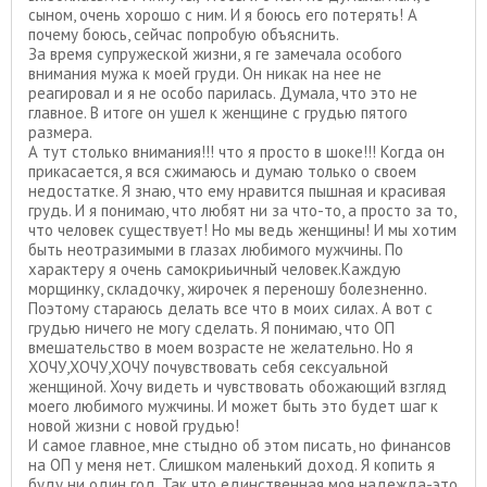
сыном, очень хорошо с ним. И я боюсь его потерять! А
почему боюсь, сейчас попробую объяснить.
За время супружеской жизни, я ге замечала особого
внимания мужа к моей груди. Он никак на нее не
реагировал и я не особо парилась. Думала, что это не
главное. В итоге он ушел к женщине с грудью пятого
размера.
А тут столько внимания!!! что я просто в шоке!!! Когда он
прикасается, я вся сжимаюсь и думаю только о своем
недостатке. Я знаю, что ему нравится пышная и красивая
грудь. И я понимаю, что любят ни за что-то, а просто за то,
что человек существует! Но мы ведь женщины! И мы хотим
быть неотразимыми в глазах любимого мужчины. По
характеру я очень самокриьичный человек.Каждую
морщинку, складочку, жирочек я переношу болезненно.
Поэтому стараюсь делать все что в моих силах. А вот с
грудью ничего не могу сделать. Я понимаю, что ОП
вмешательство в моем возрасте не желательно. Но я
ХОЧУ,ХОЧУ,ХОЧУ почувствовать себя сексуальной
женщиной. Хочу видеть и чувствовать обожающий взгляд
моего любимого мужчины. И может быть это будет шаг к
новой жизни с новой грудью!
И самое главное, мне стыдно об этом писать, но финансов
на ОП у меня нет. Слишком маленький доход. Я копить я
буду ни один год. Так что единственная моя надежда-это