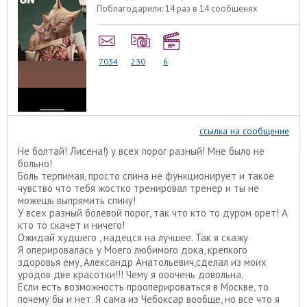
Поблагодарили:
14 раз в 14 сообщенях
7034
230
6
ссылка на сообщение
Не болтай! Лисена!) у всех порог разный! Мне было не
больно!
Боль терпимая, просто спина не функционирует и такое
чувство что тебя жостко тренировал тренер и ты не
можешь выпрямить спину!
У всех разный болевой порог, так что кто то дуром орет! А
кто то скачет и ничего!
Ожидай худшего , надецся на лучшее. Так я скажу
Я оперировалась у Моего любимого дока, крепкого
здоровья ему, Александр Анатольевич,сделал из моих
уродов две красотки!!! Чему я ооочень довольна.
Если есть возможность прооперироваться в Москве, то
почему бы и нет. Я сама из Чебоксар вообще, но все что я