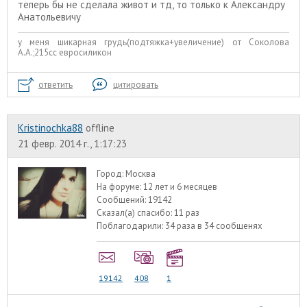
теперь бы не сделала живот и тд, то только к Александру
Анатольевичу
у меня шикарная грудь(подтяжка+увеличение) от Соколова
А.А.;215сс евросиликон
ответить
цитировать
Kristinochka88
offline
21 февр. 2014 г., 1:17:23
Город:
Москва
На форуме:
12 лет и 6 месяцев
Сообщений:
19142
Сказал(а) спасибо:
11 раз
Поблагодарили:
34 раза в 34 сообщенях
19142
408
1