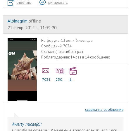
ответить
цитировать
Albinagrim
offline
21 февр. 2014 г., 11:39:20
На форуме:
13 лет и 6 месяцев
Сообщений:
7034
Сказал(а) спасибо:
5 раз
Поблагодарили:
14 раз в 14 сообщенях
7034
230
6
ссылка на сообщение
Awerty писал(а):
Спасибо за ответы. У меня еще вопрос возник...если все