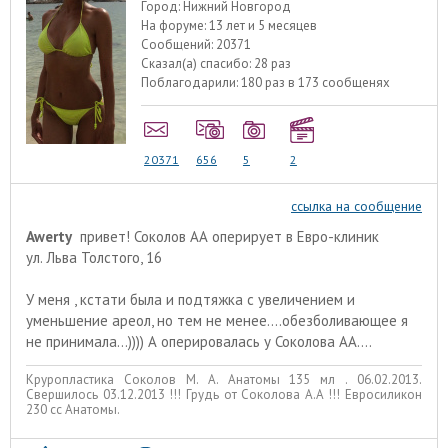
Город:
Нижний Новгород
На форуме:
13 лет и 5 месяцев
Сообщений:
20371
Сказал(а) спасибо:
28 раз
Поблагодарили:
180 раз в 173 сообщенях
20371
656
5
2
ссылка на сообщение
Awerty
привет! Соколов АА оперирует в Евро-клиник
ул. Льва Толстого, 16
У меня , кстати была и подтяжка с увеличением и
уменьшение ареол, но тем не менее....обезболивающее я
не принимала...)))) А оперировалась у Соколова АА....
Круропластика Соколов М. А. Анатомы 135 мл . 06.02.2013.
Свершилось 03.12.2013 !!! Грудь от Соколова А.А !!! Евросиликон
230 сс Анатомы.