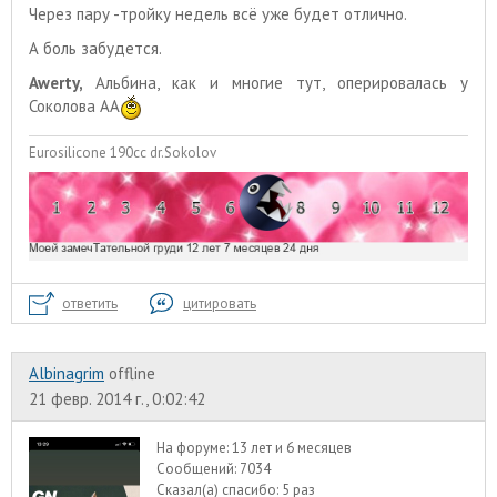
Через пару -тройку недель всё уже будет отлично.
А боль забудется.
Awerty,
Альбина, как и многие тут, оперировалась у
Соколова АА
Eurosilicone 190cc dr.Sokolov
ответить
цитировать
Albinagrim
offline
21 февр. 2014 г., 0:02:42
На форуме:
13 лет и 6 месяцев
Сообщений:
7034
Сказал(а) спасибо:
5 раз