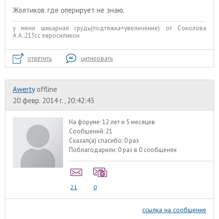
Жолтиков. где оперирует не знаю.
у меня шикарная грудь(подтяжка+увеличение) от Соколова
А.А.;215сс евросиликон
ответить
цитировать
Awerty
offline
20 февр. 2014 г., 20:42:43
На форуме:
12 лет и 5 месяцев
Сообщений:
21
Сказал(а) спасибо:
0 раз
Поблагодарили:
0 раз в 0 сообщенях
21
0
ссылка на сообщение