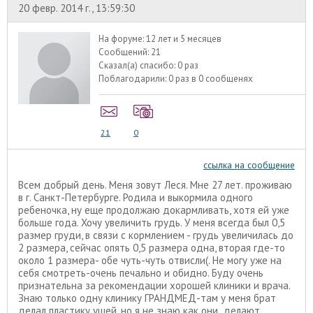
20 февр. 2014 г., 13:59:30
На форуме:
12 лет и 5 месяцев
Сообщений:
21
Сказал(а) спасибо:
0 раз
Поблагодарили:
0 раз в 0 сообщенях
21
0
ссылка на сообщение
Всем добрый день. Меня зовут Леся. Мне 27 лет. проживаю
в г. Санкт-Петербурге. Родила и выкормила одного
ребеночка, ну еще продолжаю докармливать, хотя ей уже
больше года. Хочу увеличить грудь. У меня всегда был 0,5
размер груди, в связи с кормлением - грудь увеличилась до
2 размера, сейчас опять 0,5 размера одна, вторая где-то
около 1 размера- обе чуть-чуть отвисли(. Не могу уже на
себя смотреть-очень печально и обидно. Буду очень
признательна за рекомендации хорошей клиники и врача.
Знаю только одну клинику ГРАНДМЕД-там у меня брат
делал пластику ушей, но я не знаю как они делают