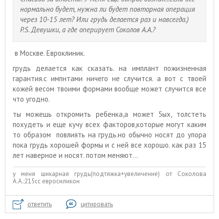
нормально будет, нужна ли будет повторная операция
через 10-15 лет? Или грудь делается раз и навсегда.)
P.S. Девушки, а где оперирует Соколов А.А.?
в Москве. Евроклиник.
грудь делается как сказать. на имплант пожизненная
гарантия.с импнтами ничего не случится. а вот с твоей
кожей весом твоими формами вообще может случится все
что угодно.
ты можешь откромить ребенка,а может 5ых, толстеть
похудеть и еще кучу всех факторов,которые могут каким
то образом повлиять на грудь.но обычно носят до упора
пока грудь хорошей формы и с ней все хорошо. как раз 15
лет наверное и носят. потом меняют...
у меня шикарная грудь(подтяжка+увеличение) от Соколова
А.А.;215сс евросиликон
ответить
цитировать