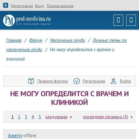
Регистрация
Вход
Полная версия
Главная
/
Форум
/
Увеличение груди
/
Личные темы по
увеличению груди
/
Не могу определится с врачем и
клиникой
Правила форума
Регистрация
Войти
НЕ МОГУ ОПРЕДЕЛИТСЯ С ВРАЧЕМ И
КЛИНИКОЙ
1
2
3
4
5
следующая
последняя страница (5)
Awerty
offline