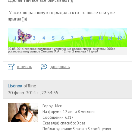
сделал там все все описывают ))
У всех по разному кто рыдал а кто-то после опи уже
прыгал ))))
ответить
цитировать
Lisёnок
offline
20 февр. 2014 г., 22:54:35
Город:
Мск
На форуме:
12 лет и 8 месяцев
Сообщений:
6317
Сказал(а) спасибо:
0 раз
Поблагодарили:
3 раза в 3 сообщенях