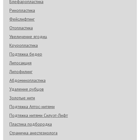
Блефаропластика
Ринопластика
Фейслифтинг
Отопластика
Увеличение ягодиц
Круропластика
Подтяжка бедер
Липосакция
Липофилинг
Абдоминопластика
Удаление рубцов
Золотые нити
Подтяжка Аптос-нитями
Подтяжка нитями Силуэт-Лифт
Пластика подбородка
Страничка анестезиолога