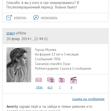
Спасибо. А вы у кого и где оперировались? В
Послеоперационный период больно было?
ответить
цитировать
stacy
offline
20 февр. 2014 г., 22:44:21
Город:
Москва
На форуме:
13 лет и 5 месяцев
Сообщений:
7836
Сказал(а) спасибо:
0 раз
Поблагодарили:
2 раза в 2 сообщенях
7836
423
7
9
ссылка на сообщение
Awerty
здравствуй а ты зайди в темки девочек кто