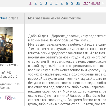
1
2
3
4
5
6
7
8
9
10
следующая
rtime
offline
Моя заветная мечта /Summertime
Добрый день! Дорогие, девочки, хочу поделитьс
и понимание.Не могу больше так жить...
Мне 25 лет, замужем, есть ребенок 3 года, в бл
Дело в том, что я худая и худая не от того, что
генетическим предрасположенностям. И эта моя 
нормально развиться моей груди. Я уже много ле
отсутствия. В то время, когда у моих одноклассн
уме:
12 лет и 5
впалой грудью. Из-за этого приходилось постоян
в
вообще какую-либу женственность и красоту. В 
ний:
763
уроках физкультуры, когда однокурсницы пере о
а) спасибо:
0
взрослой девушки два пчелиных укуса. Я долго н
безумно стеснялась своего внешнего вида, любы
одарили:
0 раз
практически под запретом либо очень напрягали 
общенях
нащупав округлостей. Мой муж долго ухаживал за 
около года) нет интимной близости. Все было бан
3
54
стесняются своей груди. Во время близости я во
грудь, либо быть в бюстгальтере . Кстати, бюст