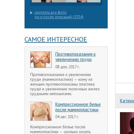
смотреть все фото
до и после операций (2334)
САМОЕ ИНТЕРЕСНОЕ
Противопоказания к
увеличению груди
08 дек. 2017 г.
Противопоказания к увеличению
груди (маммопластике) — кому из
женщин противопоказаны пластика
груди и увеличение молочных желез
грудными имплантами.
Катюня
Компрессионное белье
после маммопластики
04 авг. 2017 г.
Компрессионное белье после
маммопластики — сколько носить