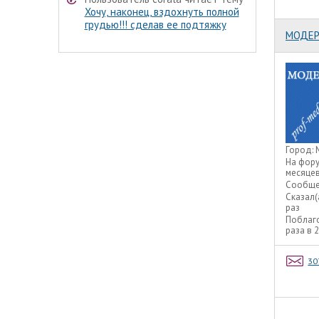
Хочу, наконец, вздохнуть полной
грудью!!! сделав ее подтяжку
МОДЕР
Город:
На фор
месяце
Сообще
Сказал(
раз
Поблаг
раза в 
30