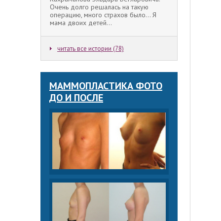
Очень долго решалась на такую
операцию, много страхов было... Я
мама двоих детей...
читать все истории (78)
МАММОПЛАСТИКА ФОТО
ДО И ПОСЛЕ