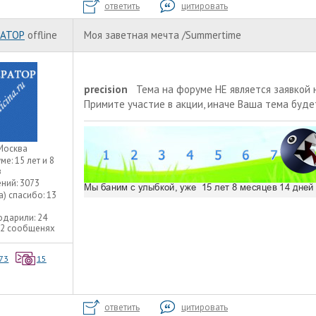
ответить
цитировать
АТОР
offline
Моя заветная мечта /Summertime
precision
Тема на форуме НЕ является заявкой н
Примите участие в акции
, иначе Ваша тема буде
Москва
уме:
15 лет и 8
в
ний:
3073
а) спасибо:
13
одарили:
24
22 сообщенях
73
15
ответить
цитировать