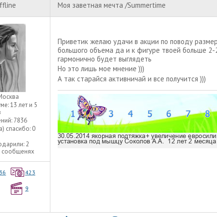
ffline
Моя заветная мечта /Summertime
Приветик желаю удачи в акции по поводу размер
большого объема да и к фигуре твоей больше 2-2
гармонично будет выглядеть
Но это лишь мое мнение )))
А так старайся активничай и все получится )))
Москва
уме:
13 лет и 5
в
ний:
7836
а) спасибо:
0
одарили:
2
2 сообщенях
36
423
9