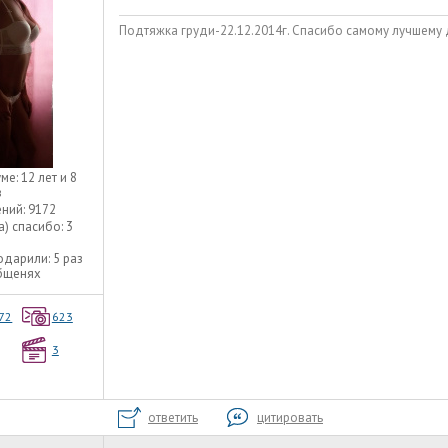
Подтяжка груди-22.12.2014г. Спасибо самому лучшему 
уме:
12 лет и 8
в
ний:
9172
а) спасибо:
3
одарили:
5 раз
общенях
72
623
3
ответить
цитировать