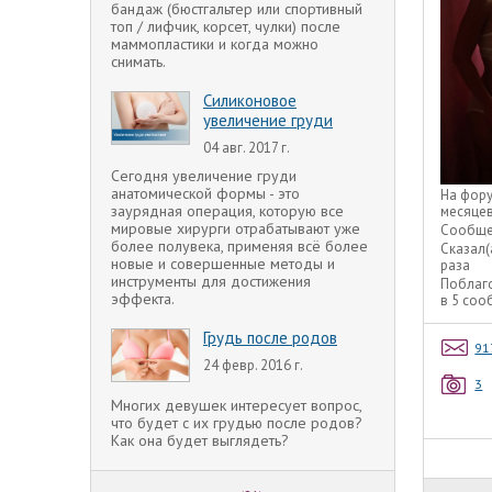
бандаж (бюстгальтер или спортивный
топ / лифчик, корсет, чулки) после
маммопластики и когда можно
снимать.
Силиконовое
увеличение груди
04 авг. 2017 г.
Сегодня увеличение груди
анатомической формы - это
На фор
заурядная операция, которую все
месяце
мировые хирурги отрабатывают уже
Сообще
более полувека, применяя всё более
Сказал(
новые и совершенные методы и
раза
инструменты для достижения
Поблаг
эффекта.
в 5 со
Грудь после родов
91
24 февр. 2016 г.
3
Многих девушек интересует вопрос,
что будет с их грудью после родов?
Как она будет выглядеть?