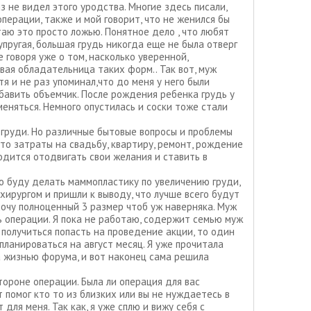
з не видел этого уродства. Многие здесь писали,
операции, также и мой говорит, что не женился бы
итаю это просто ложью. Понятное дело , что любят
 упругая, большая грудь никогда еще не была отверг
 говоря уже о том, насколько уверенной,
вая обладательница таких форм.. Так вот, муж
отя и не раз упоминал,что до меня у него были
авить объемчик. После рождения ребенка грудь у
меняться. Немного опустилась и соски тоже стали
груди. Но различные бытовые вопросы и проблемы
о затраты на свадьбу, квартиру, ремонт, рождение
одится отодвигать свои желания и ставить в
то буду делать маммопластику по увеличению груди,
 хирургом и пришли к выводу, что лучше всего будут
очу полноценный 3 размер чтоб уж наверняка. Муж
ь операции. Я пока не работаю, содержит семью муж
 получиться попасть на проведение акции, то один
планироваться на август месяц. Я уже прочитала
а жизнью форума, и вот наконец сама решила
тороне операции. Была ли операция для вас
 помог кто то из близких или вы не нуждаетесь в
для меня. Так как, я уже сплю и вижу себя с