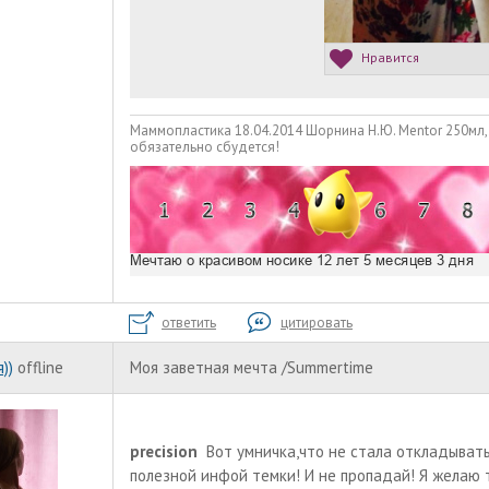
Нравится
Маммопластика 18.04.2014 Шорнина Н.Ю. Mentor 250мл,
обязательно сбудется!
ответить
цитировать
))
offline
Моя заветная мечта /Summertime
precision
Вот умничка,что не стала откладывать
полезной инфой темки! И не пропадай! Я желаю т