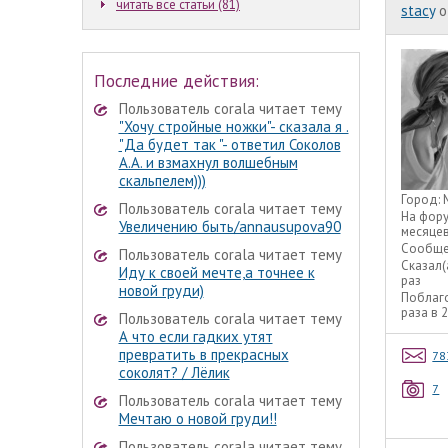
читать все статьи (81)
stacy
o
Последние действия:
Пользователь corala читает тему
"Хочу стройные ножки"- сказала я .
"Да будет так "- ответил Соколов
А.А. и взмахнул волшебным
скальпелем)))
Город:
Пользователь corala читает тему
На фор
Увеличению быть/annausupova90
месяце
Сообще
Пользователь corala читает тему
Сказал(
Иду к своей мечте,а точнее к
раз
новой груди)
Поблаг
раза в 
Пользователь corala читает тему
А что если гадких утят
превратить в прекрасных
78
соколят? / Лёлик
7
Пользователь corala читает тему
Мечтаю о новой груди!!
Пользователь corala читает тему