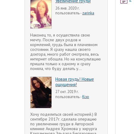
Увеличение груди
26 янв. 2020 г.
пользователь -
zarinka
Наконец то, я осуществила свою
мечту. После двух родов и
кормлений, грудь была в плачевном
состоянии. Я сразу нашла своего
доктора, много работ смотрела, весь
интернет обошла. Но на консультацию
пришла только к одному и сразу
поняла, что буду делать у...
Новая грудь! Новые
ощущения!
27 окт. 2019 г.
пользователь -
Ксю
Хочу поделиться своей историей.) В
сентябре 2017г. сделала операцию
по увеличению груди в Авторской
клинике Андрея Хромова у хирурга
Кахраманова Эльдара Бегларовича.