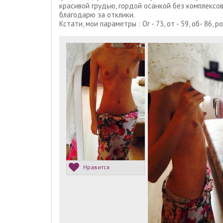
красивой грудью, гордой осанкой без комплексо
благодарю за отклики.
Кстати, мои параметры : Ог - 73, от - 59, об- 86, ро
Нравится