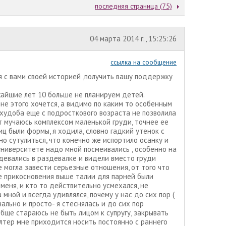
последняя страница (75)
04 марта 2014 г., 15:25:26
ссылка на сообщение
я с вами своей историей ,получить вашу поддержку
ижайшие лет 10 больше не планируем детей.
 мне этого хочется, а видимо по каким то особенным
худоба еще с подросткового возраста не позволила
т мучаюсь комплексом маленькой груди, точнее ее
иц были формы, я ходила, словно гадкий утенок с
но сутулиться, что конечно же испортило осанку и
университете надо мной посмеивались , особенно на
девались в раздевалке и видели вместо груди
е могла завести серьезные отношения, от того что
е прикосновения выше талии для парней были
меня, и кто то действительно усмехался, не
мной и всегда удивлялся, почему у нас до сих пор (
ально и просто- я стеснялась и до сих пор
обще стараюсь не быть лицом к супругу, закрывать
галтер мне приходится носить постоянно с раннего