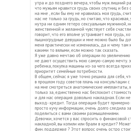
утра и до позднего вечера, чтобы муж лишний ра
что мужьям нравится грудь своих спутниц и без 
на мне , если бы ему не нравилась моя грудь, сч
нас не только за грудь, но считаю, что красивая,
нутра ни одним гетеро сексуальным мужчиной, не
женственной и желанной чувствует себя счастли
говорит, что его вполне устраивает моя грудь, х
пышногрудные девушки и мне можно было бы доб
меня практически не изменилась, да и чему там 
какими то вялыми, если можно так сказать.
Я уже давно мечтаю об операции по увеличению 
не дают осуществить мою самую-самую мечту. эт
ребенка, покупка машины из-за чего всегда прих
приоритет семейные потребности.
В общем, сейчас я уже точно решила для себя, ч
в прошлом году советов плачь на консультации с
на мне смотреться анатомические имплантаты, х
только за, единственно нас беспокоит стоимост
и для нас операция довольно накладная. Если не
выход- кредит. Тогда операция будет примерно 
просто кучу информации, очень долго следила з
поделиться с вами своими размышлениями.
Девочки, хочется у вас спросить о финансовой с
накладной, вы копили или брали в кредит? Может
фин. поддержке ? Этот вопрос очень остро стоит 