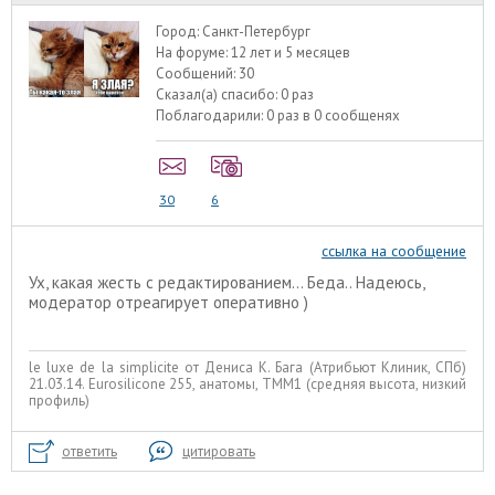
Город:
Санкт-Петербург
На форуме:
12 лет и 5 месяцев
Сообщений:
30
Сказал(а) спасибо:
0 раз
Поблагодарили:
0 раз в 0 сообщенях
30
6
ссылка на сообщение
Ух, какая жесть с редактированием... Беда.. Надеюсь,
модератор отреагирует оперативно )
le luxe de la simplicite от Дениса К. Бага (Атрибьют Клиник, СПб)
21.03.14. Eurosiliconе 255, анатомы, ТММ1 (средняя высота, низкий
профиль)
ответить
цитировать