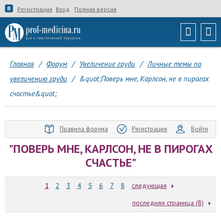
Регистрация
Вход
Полная версия
Главная
/
Форум
/
Увеличение груди
/
Личные темы по
увеличению груди
/
&quot;Поверь мне, Карлсон, не в пирогах
счастье&quot;
Правила форума
Регистрация
Войти
"ПОВЕРЬ МНЕ, КАРЛСОН, НЕ В ПИРОГАХ
СЧАСТЬЕ"
1
2
3
4
5
6
7
8
следующая
последняя страница (8)