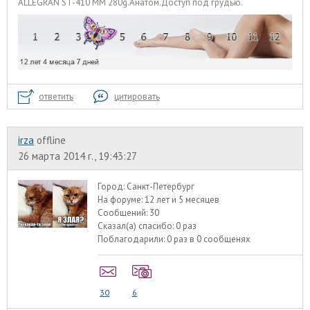
ALLEGRAN ST-410 MM 280g.Анатом.Доступ под грудью.
ответить
цитировать
irza
offline
26 марта 2014 г., 19:43:27
Город:
Санкт-Петербург
На форуме:
12 лет и 5 месяцев
Сообщений:
30
Сказал(а) спасибо:
0 раз
Поблагодарили:
0 раз в 0 сообщенях
30
6