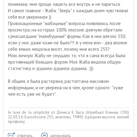
понимала: мне проще зашить все внутрь и не париться.
И самое главное - Жаба. "Зверь" с каждым днем чувствовал
себя все увереннее ))
Провокационные "жабошные" вопросы появлялись после
просмотра, на которых 100% плоские девчули обретали
сумасшедшие "малибушные" формы. Как в них влезло 350,
если у них даже кожи не было?!! А у меня вон - два вполне
себе емких мешочка висят, почему мне всего 255?
Мою личную Жабу не смущало то, что я сама всегда была
противницей больших фором. Моя Жаба видела общую
статистику и душила-душила-душила.. )))
В общем, я была растеряна, растоптана массивом
информации, и не уверена ни в чем, кроме одного: "хуже
чем есть уже не будет".
le luxe de la simplicite от Дениса К. Бага (Атрибьют Клиник, СПб)
21.03.14. Eurosiliconе 255, анатомы, ТММ1 (средняя высота, низкий
профиль)
ответить
цитировать