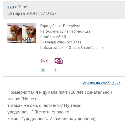
irza
offline
26 марта 2014 г., 17:05:57
Город:
Санкт-Петербург
На форуме:
12 лет и 5 месяцев
Сообщений:
30
Сказал(а) спасибо:
0 раз
Поблагодарили:
0 раз в 0 сообщенях
30
6
ссылка на сообщение
Примерно так я и думала почти 20 лет сознательной
жизни: "Ну не в
титьках же оно, счастье-то? Ну такая
уродилась..." (Кстати, слово-то
какое - "уродилась".. Изначально ущербное)