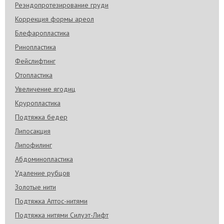
Реэндопротезирование груди
Коррекция формы ареол
Блефаропластика
Ринопластика
Фейслифтинг
Отопластика
Увеличение ягодиц
Круропластика
Подтяжка бедер
Липосакция
Липофилинг
Абдоминопластика
Удаление рубцов
Золотые нити
Подтяжка Аптос-нитями
Подтяжка нитями Силуэт-Лифт