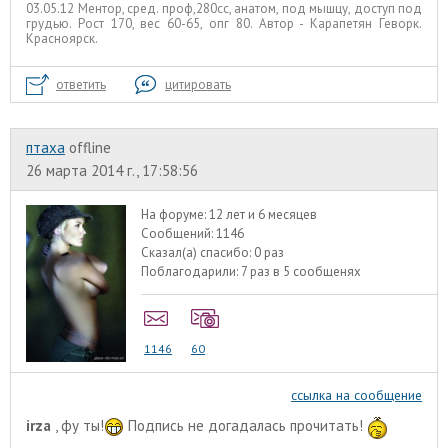
03.05.12 Ментор, сред. проф,280сс, анатом, под мышцу, доступ под
грудью. Рост 170, вес 60-65, опг 80. Автор - Карапетян Геворк.
Красноярск.
ответить
цитировать
птаха
offline
26 марта 2014 г., 17:58:56
На форуме:
12 лет и 6 месяцев
Сообщений:
1146
Сказал(а) спасибо:
0 раз
Поблагодарили:
7 раз в 5 сообщенях
1146
60
ссылка на сообщение
irza
, фу ты!
Подпись не догадалась прочитать!