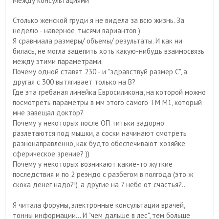
Между консультациями
Столько женской груди я не видела за всю жизнь. За
неделю - наверное, тысячи вариантов )
Я сравниала размеры/ объемы/ результаты. И как ни
билась, не могла зацепить хоть какую-нибудь взаимосвязь
между этими параметрами.
Почему одной ставят 230 - и "здравствуй размер С", а
другая с 300 вытягивает только на В?
Где эта гребаная линейка Евросиликона, на которой можно
посмотреть параметры в мм этого самого ТМ М1, который
мне завещал доктор?
Почему у некоторых после ОП титьки задорно
разлетаются под мышки, а соски начинают смотреть
разнонаправленно, как будто обеспечивают хозяйке
сферическое зрение? ))
Почему у некоторых возникают какие-то жуткие
последствия и по 2 реэндо с разбегом в полгода (это ж
скока денег надо?!), а другие на 7 небе от счастья?..
Я читала форумы, электронные консультации врачей,
тонны информации... И "чем дальше в лес", тем больше