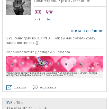
Поблагодарили:
3 раза в 2 сообщенях
448
36
ссылка на сообщение
SVE
пишу прям из ОЛИМПА))) как вы мне сказали,сразу
зашла посмотреть))
Абдоминопластика у доктора А.А.Соколова
ответить
цитировать
SVE
offline
11 марта 2012 г., 8:58:54