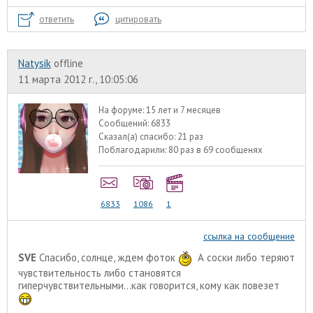
ответить
цитировать
Natysik
offline
11 марта 2012 г., 10:05:06
На форуме:
15 лет и 7 месяцев
Сообщений:
6833
Сказал(а) спасибо:
21 раз
Поблагодарили:
80 раз в 69 сообщенях
6833
1086
1
ссылка на сообщение
SVE
Спасибо, солнце, ждем фоток
А соски либо теряют
чувствительность либо становятся
гиперчувствительными...как говорится, кому как повезет