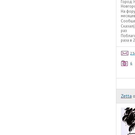
Город:
Новгор
На фор
месяце
Сообще
Сказал(
раз
Поблаг
раза в 
23
6
Zetta
o