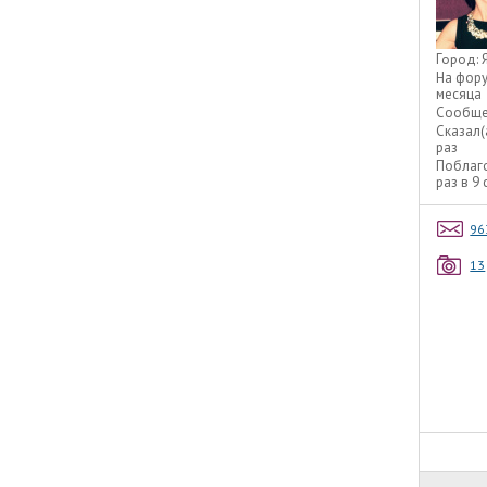
Город:
На фор
месяца
Сообще
Сказал(
раз
Поблаг
раз в 9
96
13