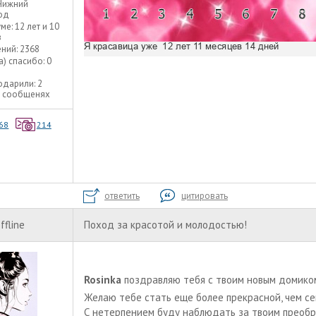
Нижний
од
уме:
12 лет и 10
в
ний:
2368
а) спасибо:
0
одарили:
2
2 сообщенях
68
214
ответить
цитировать
ffline
Поход за красотой и молодостью!
Rosinka
поздравляю тебя с твоим новым домико
Желаю тебе стать еще более прекрасной, чем се
С нетерпением буду наблюдать за твоим преобр