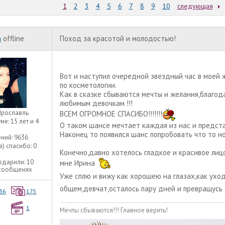
1
2
3
4
5
6
7
8
9
10
следующая
a
offline
Поход за красотой и молодостью!
Вот и наступил очередной звездный час в моей 
по косметологии.
Как в сказке сбываются мечты и желания,благо
любимым девочкам !!!
Ярославль
ВСЕМ ОГРОМНОЕ СПАСИБО!!!!!!!
уме:
15 лет и 4
О таком шансе мечтает каждая из нас и предста
Наконец то появился шанс попробовать что то но
ний:
9636
а) спасибо:
0
Конечно,давно хотелось гладкое и красивое лиц
одарили:
10
мне Ирина
 сообщенях
Уже сплю и вижу как хорошею на глазах,как ухо
общем,девчат,осталось пару дней и превращусь 
36
175
1
Мечты сбываются!!! Главное верить!