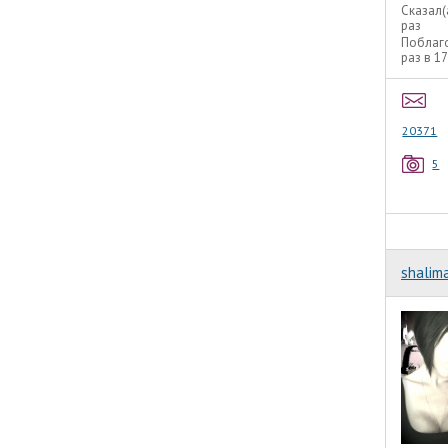
Сказал(
раз
Поблаг
раз в 1
20371
5
shalim