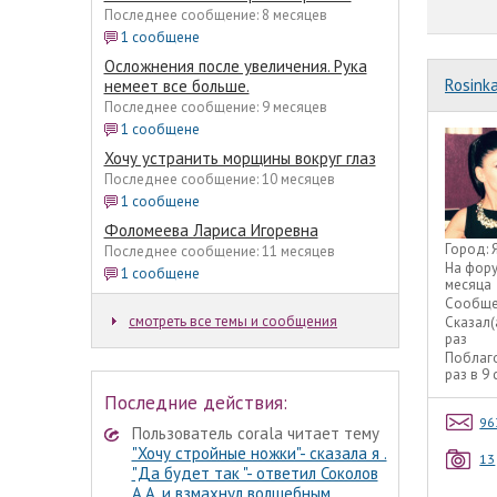
Последнее сообщение: 8 месяцев
1 сообщене
Осложнения после увеличения. Рука
Rosink
немеет все больше.
Последнее сообщение: 9 месяцев
1 сообщене
Хочу устранить морщины вокруг глаз
Последнее сообщение: 10 месяцев
1 сообщене
Фоломеева Лариса Игоревна
Город:
Последнее сообщение: 11 месяцев
На фор
1 сообщене
месяца
Сообще
смотреть все темы и сообщения
Сказал(
раз
Поблаг
раз в 9
Последние действия:
96
Пользователь corala читает тему
"Хочу стройные ножки"- сказала я .
13
"Да будет так "- ответил Соколов
А.А. и взмахнул волшебным