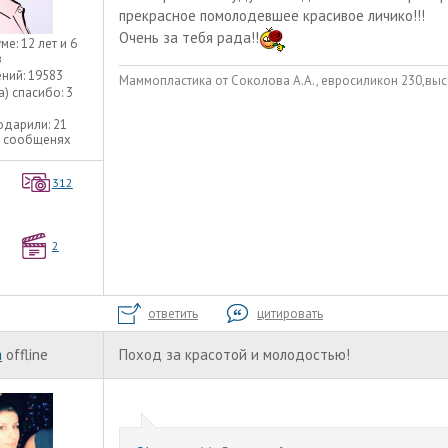
прекрасное помолодевшее красивое личико!!!
Очень за тебя рада!!
уме:
12 лет и 6
в
ний:
19583
Маммопластика от Соколова А.А., евросиликон 230,выс
а) спасибо:
3
одарили:
21
9 сообщенях
312
2
ответить
цитировать
a
offline
Поход за красотой и молодостью!