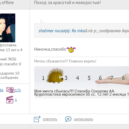
a
offline
Поход за красотой и молодостью!
shalimar писал(а):
Ro inka
&nb p; ,поздравляю доро
Ярославль
Ниночка,спасибо
уме:
15 лет и 4
ний:
9636
Мечты сбываются!!! Главное верить!
а) спасибо:
0
одарили:
10
 сообщенях
36
175
1
ответить
цитировать