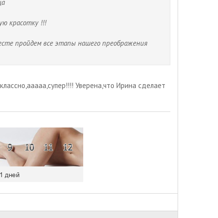
ца
ю красотку !!!
вместе пройдем все этапы нашего преображения
классно,ааааа,супер!!!! Уверена,что Ирина сделает