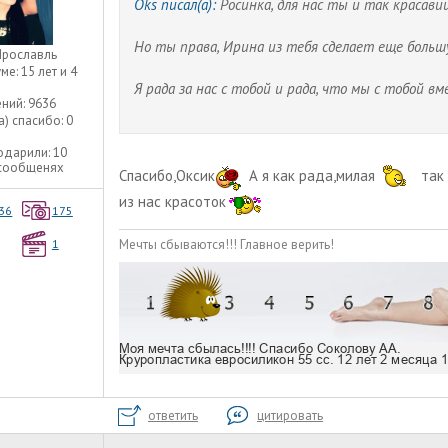
Oks писал(а):
Росинка, для нас ты и так красави
Но ты права, Ирина из тебя сделает еще большу
Ярославль
уме:
15 лет и 4
Я рада за нас с тобой и рада, что мы с тобой 
ний:
9636
а) спасибо:
0
одарили:
10
 сообщенях
Спасибо,Оксик
А я как рада,милая
так 
из нас красоток
36
175
Мечты сбываются!!! Главное верить!
1
ответить
цитировать