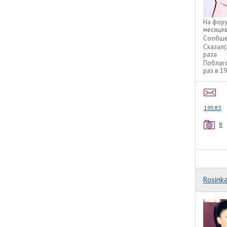
На фор
месяце
Сообще
Сказал(
раза
Поблаг
раз в 1
19583
8
Rosink