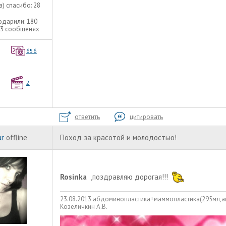
а) спасибо:
28
одарили:
180
73 сообщенях
656
2
ответить
цитировать
ar
offline
Поход за красотой и молодостью!
Rosinka
,поздравляю дорогая!!!
23.08.2013 абдоминопластика+маммопластика(295мл,ан
Козеличкин А.В.