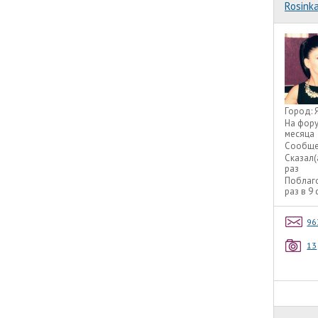
Rosink
Город:
На фор
месяца
Сообще
Сказал(
раз
Поблаг
раз в 9
96
13