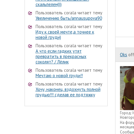
скальпелем)))
Пользователь corala читает тему
Увеличению быть/annausupova90
Пользователь corala читает тему
Иду к своей мечте,а точнее к
новой груди)
Пользователь corala читает тему
А что если гадких утят
Oks
off
превратить в прекрасных
соколят? / Лёлик
Пользователь corala читает тему
Мечтаю о новой груди!!
Пользователь corala читает тему
Хочу, наконец, вздохнуть полной
грудью!!! сделав ее подтяжку
Город:
Новгор
На фор
месяце
Сообще