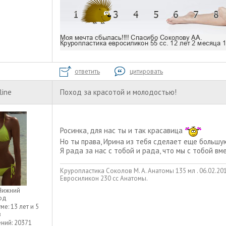
ответить
цитировать
line
Поход за красотой и молодостью!
Росинка, для нас ты и так красавица
Но ты права, Ирина из тебя сделает еще большую
Я рада за нас с тобой и рада, что мы с тобой 
Круропластика Соколов М. А. Анатомы 135 мл . 06.02.2013
Евросиликон 230 сс Анатомы.
Нижний
од
уме:
13 лет и 5
в
ний:
20371