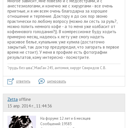
многое зависит, мне повезло и с медсестрами, и с
анестезиологами, и конечно же с хирургами - все очень
приятные, и я им всем очень благодарна за хорошее
отношение и терпение. Доктору я до сих пор звоню
практически по любому вопросу (можно ли сесть за руль?,
можно попить немного кофе - а то меня уже колбасит от
кофеинового голодания?)). В компрессионке буду ходить
примерно месяц, надеюсь к лету уже смогу надеть
красивое белье, купальник уже купила (достаточно
закрытый, так доктор предупредил, что загорать в первое
время не стоит). У меня в профиле есть фотографии
результатов, кому интересно - посмотрите.
"грудь без шва", МакГан 245, антомия, хирург Свиридов С.В.
ответить
цитировать
Zetta
offline
15 апр. 2014 г., 11:44:36
На форуме:
12 лет и 6 месяцев
Сообщений:
19583