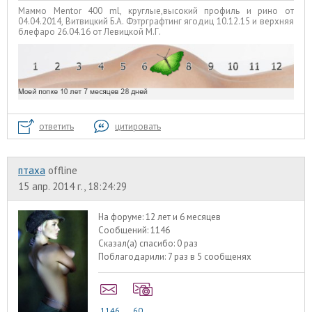
Маммо Mentor 400 ml, круглые,высокий профиль и рино от
04.04.2014, Витвицкий Б.А. Фэтрграфтинг ягодиц 10.12.15 и верхняя
блефаро 26.04.16 от Левицкой М.Г.
ответить
цитировать
птаха
offline
15 апр. 2014 г., 18:24:29
На форуме:
12 лет и 6 месяцев
Сообщений:
1146
Сказал(а) спасибо:
0 раз
Поблагодарили:
7 раз в 5 сообщенях
1146
60