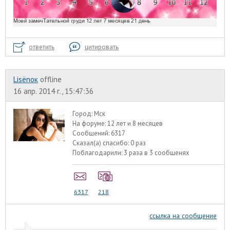
ответить
цитировать
Lisёnок
offline
16 апр. 2014 г., 15:47:36
Город:
Мск
На форуме:
12 лет и 8 месяцев
Сообщений:
6317
Сказал(а) спасибо:
0 раз
Поблагодарили:
3 раза в 3 сообщенях
6317
218
ссылка на сообщение