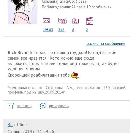
Сказал(а) спасибо:
3 раза
Поблагодарили:
21 раз в 19 сообщенях
19583
312
8
2
ссылка на сообщение
RichiRichi
Поздравляю с новой грудкой! Рада,что тебе
самой все нравится. Фото можно еще сюда
выложить,чтобы в твоей темке они тоже были,так будет
удобнее многим.
Скорейшей реабилитации тебе
Маммопластика от Соколова А.А., евросиликон 230,высокий
профиль, под мышцу,26.09.2014г.
ответить
цитировать
B...
offline
15 апр. 2014 г., 11:59:56