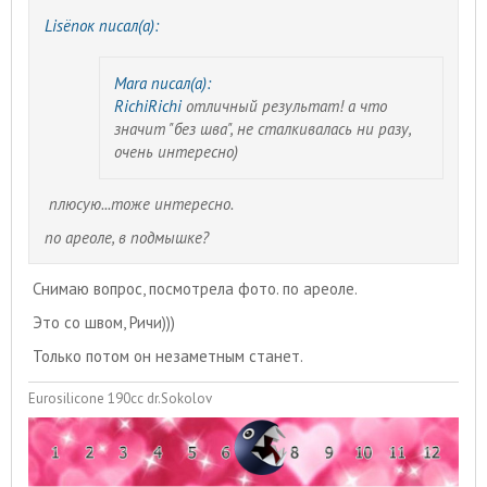
Lisёnок писал(а):
Mara писал(а):
RichiRichi
отличный результат! а что
значит "без шва", не сталкивалась ни разу,
очень интересно)
плюсую...тоже интересно.
по ареоле, в подмышке?
Снимаю вопрос, посмотрела фото. по ареоле.
Это со швом, Ричи)))
Только потом он незаметным станет.
Eurosilicone 190cc dr.Sokolov