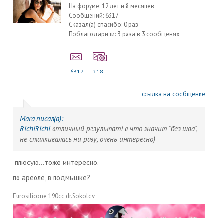
На форуме:
12 лет и 8 месяцев
Сообщений:
6317
Сказал(а) спасибо:
0 раз
Поблагодарили:
3 раза в 3 сообщенях
6317
218
ссылка на сообщение
Mara писал(а):
RichiRichi
отличный результат! а что значит "без шва",
не сталкивалась ни разу, очень интересно)
плюсую...тоже интересно.
по ареоле, в подмышке?
Eurosilicone 190cc dr.Sokolov