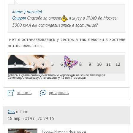
катя:-) писал(а):
Сашуля
Спасибо за ответ
, я жуву в ЯНАО до Москвы
3000 км.А вы останавливались в гостинице?
нет я останавливалась у сестры,а так девочки в хостеле
останавливаются.
ответить
цитировать
Oks
offline
18 апр. 2014 г., 20:29:15
Город:
Нижний Новгород