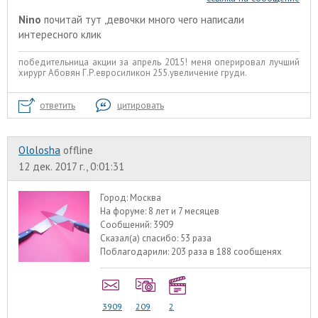
Nino
почитай тут ,девочки много чего написали
интересного
клик
победительница акции за апрель 2015! меня оперировал лучший
хирург Абовян Г.Р.евросиликон 255.увеличение груди.
ответить
цитировать
Ololosha
offline
12 дек. 2017 г., 0:01:31
Город:
Москва
На форуме:
8 лет и 7 месяцев
Сообщений:
3909
Сказал(а) спасибо:
53 раза
Поблагодарили:
203 раза в 188 сообщенях
3909
209
2