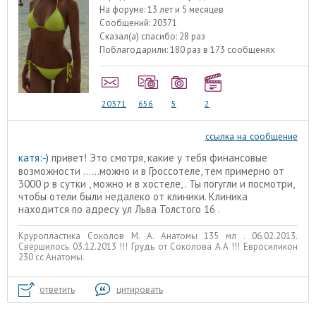
На форуме:
13 лет и 5 месяцев
Сообщений:
20371
Сказал(а) спасибо:
28 раз
Поблагодарили:
180 раз в 173 сообщенях
20371
656
5
2
ссылка на сообщение
катя:-)
привет! Это смотря, какие у тебя финансовые
возможности ......можно и в Гроссотеле, тем примерно от
3000 р в сутки , можно и в хостеле, . Ты погугли и посмотри,
чтобы отели были недалеко от клиники. Клиника
находится по адресу ул Льва Толстого 16 .
Круропластика Соколов М. А. Анатомы 135 мл . 06.02.2013.
Свершилось 03.12.2013 !!! Грудь от Соколова А.А !!! Евросиликон
230 сс Анатомы.
ответить
цитировать