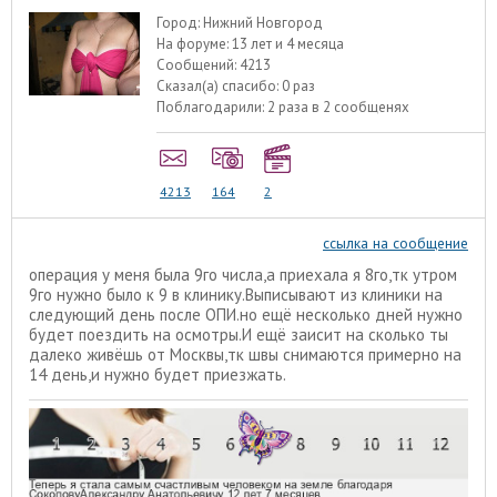
Город:
Нижний Новгород
На форуме:
13 лет и 4 месяца
Сообщений:
4213
Сказал(а) спасибо:
0 раз
Поблагодарили:
2 раза в 2 сообщенях
4213
164
2
ссылка на сообщение
операция у меня была 9го числа,а приехала я 8го,тк утром
9го нужно было к 9 в клинику.Выписывают из клиники на
следующий день после ОПИ.но ещё несколько дней нужно
будет поездить на осмотры.И ещё заисит на сколько ты
далеко живёшь от Москвы,тк швы снимаются примерно на
14 день,и нужно будет приезжать.