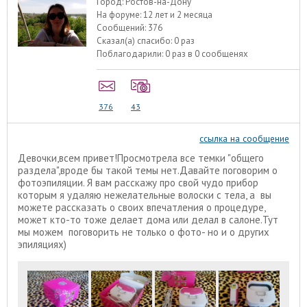
Город:
Ростов-на-Дону
На форуме:
12 лет и 2 месяца
Сообщений:
376
Сказал(а) спасибо:
0 раз
Поблагодарили:
0 раз в 0 сообщенях
376
43
ссылка на сообщение
Девочки,всем привет!Просмотрела все темки "общего
раздела",вроде бы такой темы нет.Давайте поговорим о
фотоэпиляции. Я вам расскажу про свой чудо прибор
которым я удаляю нежелательные волоски с тела, а вы
можете рассказать о своих впечатления о процедуре,
может кто-то тоже делает дома или делал в салоне.Тут
мы можем поговорить не только о фото- но и о других
эпиляциях)