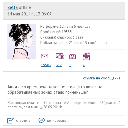
Zetta
offline
14 мая 2014 г., 13:06:07
На форуме:
12 лет и 6 месяцев
Сообщений:
19583
Сказал(а) спасибо:
3 раза
Поблагодарили:
21 раз в 19 сообщенях
19583
312
8
2
ссылка на сообщение
Анни
а со временем ты не заметила, что волос на
обрабатываемых зонах стало по-меньше?
Маммопластика от Соколова А.А., евросиликон 230,высокий
профиль, под мышцу,26.09.2014г.
ответить
цитировать