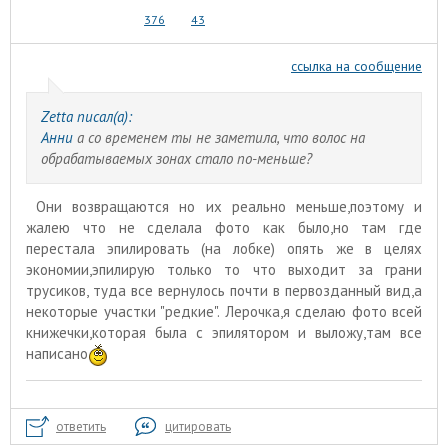
376
43
ссылка на сообщение
Zetta писал(а):
Анни
а со временем ты не заметила, что волос на
обрабатываемых зонах стало по-меньше?
Они возвращаются но их реально меньше,поэтому и
жалею что не сделала фото как было,но там где
перестала эпилировать (на лобке) опять же в целях
экономии,эпилирую только то что выходит за грани
трусиков, туда все вернулось почти в первозданный вид,а
некоторые участки "редкие". Лерочка,я сделаю фото всей
книжечки,которая была с эпилятором и выложу,там все
написано
ответить
цитировать