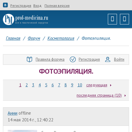
Регистрация
Вход
Полная версия
Главная
/
Форум
/
Косметология
/
Фотоэпиляция.
Правила форума
Регистрация
Войти
ФОТОЭПИЛЯЦИЯ.
1
2
3
4
5
6
7
8
9
10
следующая
последняя страница (10)
Анни
offline
14 мая 2014 г., 12:40:22