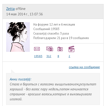
Zetta
offline
14 мая 2014 г., 13:07:36
На форуме:
12 лет и 6 месяцев
Сообщений:
19583
Сказал(а) спасибо:
3 раза
Поблагодарили:
21 раз в 19 сообщенях
19583
312
8
2
ссылка на сообщение
Анни писал(а):
Стала я бороться с волосами выщипыванием,результат
хороший - без волос пару недель,потом начинается
страшное - вросшие волосы,которые я выковыривала
иголкой.