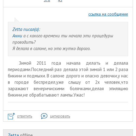
ссылка на сообщение
Zetta писал(а):
Анни
а с какого времени ты начала эти процедуры
проводить?
Я делала в салоне, но это жутко дорого.
Зимой 2011 года начала делать и делала
периодами.Последний раз делала этой зимой 1 или 2 раза
бикини и подмыхи. В салоне дорого и опасно девочки,у нас
в городе беспредел,уже слышу от 2х человек,что
заражают венеричискими болячками,делая эпиляцию
бикини,не обрабатывают лампы.Ужас!
ответить
цитировать
Zetta
offline