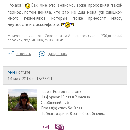
Ахаха!
Как мне это знакомо, тоже проходила такой
период, потом поняла, что это не для меня, уж слишком
много гнойничков, которые тоже приносят массу
неудобств и дискомфорта.
Маммопластика от Соколова А.А., евросиликон 230,высокий
профиль, под мышцу,26.09.2014г.
ответить
цитировать
Анни
offline
14 мая 2014 г., 13:33:11
Город:
Ростов-на-Дону
На форуме:
12 лет и 2 месяца
Сообщений:
376
Сказал(а) спасибо:
0 раз
Поблагодарили:
0 раз в 0 сообщенях