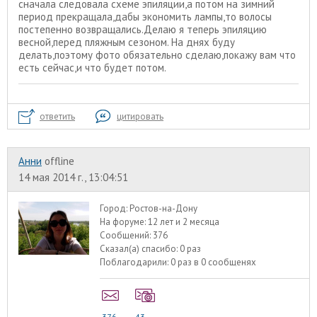
сначала следовала схеме эпиляции,а потом на зимний
период прекращала,дабы экономить лампы,то волосы
постепенно возвращались.Делаю я теперь эпиляцию
весной,перед пляжным сезоном. На днях буду
делать,поэтому фото обязательно сделаю,покажу вам что
есть сейчас,и что будет потом.
ответить
цитировать
Анни
offline
14 мая 2014 г., 13:04:51
Город:
Ростов-на-Дону
На форуме:
12 лет и 2 месяца
Сообщений:
376
Сказал(а) спасибо:
0 раз
Поблагодарили:
0 раз в 0 сообщенях
376
43