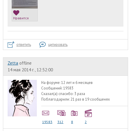
Нравится
ответить
цитировать
Zetta
offline
14 мая 2014 г., 12:52:00
На форуме:
12 лет и 6 месяцев
Сообщений:
19583
Сказал(а) спасибо:
3 раза
Поблагодарили:
21 раз в 19 сообщенях
19583
312
8
2