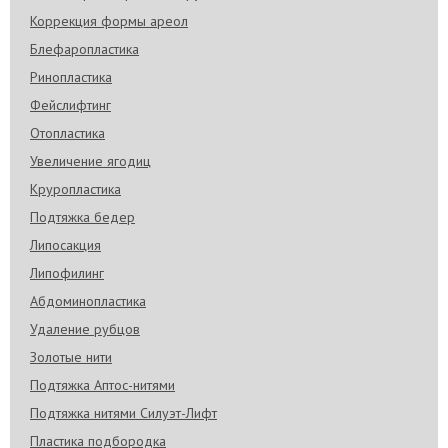
Коррекция формы ареол
Блефаропластика
Ринопластика
Фейслифтинг
Отопластика
Увеличение ягодиц
Круропластика
Подтяжка бедер
Липосакция
Липофилинг
Абдоминопластика
Удаление рубцов
Золотые нити
Подтяжка Аптос-нитями
Подтяжка нитями Силуэт-Лифт
Пластика подбородка