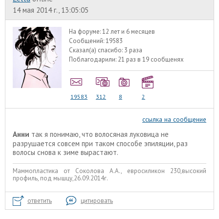
14 мая 2014 г., 13:05:05
На форуме:
12 лет и 6 месяцев
Сообщений:
19583
Сказал(а) спасибо:
3 раза
Поблагодарили:
21 раз в 19 сообщенях
19583
312
8
2
ссылка на сообщение
Анни
так я понимаю, что волосяная луковица не
разрушается совсем при таком способе эпиляции, раз
волосы снова к зиме вырастают.
Маммопластика от Соколова А.А., евросиликон 230,высокий
профиль, под мышцу,26.09.2014г.
ответить
цитировать