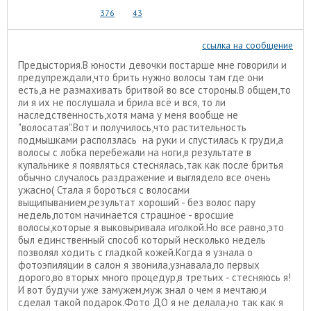
376
43
ссылка на сообщение
Предыстория.В юности девочки постарше мне говорили и
предупреждали,что брить нужно волосы там где они
есть,а не размахивать бритвой во все стороны.В общем,то
ли я их не послушала и брила всё и вся, то ли
наследственность,хотя мама у меня вообще не
"волосатая".Вот и получилось,что растительность
подмышками расползлась на руки и спустилась к груди,а
волосы с лобка перебежали на ноги,в результате в
купальнике я появляться стеснялась,так как после бритья
обычно случалось раздражение и выглядело все очень
ужасно( Стала я бороться с волосами
выщипыванием,результат хороший - без волос пару
недель,потом начинается страшное - вросшие
волосы,которые я выковыривала иголкой.Но все равно,это
был единственный способ который несколько недель
позволял ходить с гладкой кожей.Когда я узнала о
фотоэпиляции в салон я звонила,узнавала,по первых
дорого,во вторых много процедур,в третьих - стесняюсь я!
И вот будучи уже замужем,муж знал о чем я мечтаю,и
сделал такой подарок.Фото ДО я не делала,но так как я