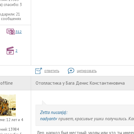
а) спасибо:
3
одарили:
21
9 сообщенях
312
2
ответить
цитировать
offline
Отопластика у Бага Денис Константиновича
Zetta писал(а):
nadyantv
привет, красивые ушки получились. Ка
уме:
12 лет и 4
ний:
13984
Лер, наркоз был местный, уколы или что ты имее