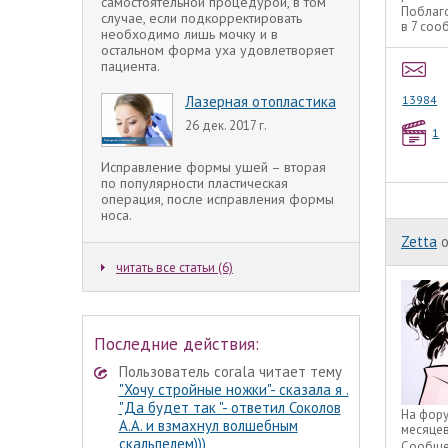
самостоятельной процедурой, в том
Поблаг
случае, если подкорректировать
в 7 соо
необходимо лишь мочку и в
остальном форма уха удовлетворяет
пациента.
Лазерная отопластика
13984
26 дек. 2017 г.
1
Исправление формы ушей – вторая
по популярности пластическая
операция, после исправления формы
носа.
Zetta
o
читать все статьи (6)
Последние действия:
Пользователь corala читает тему
"Хочу стройные ножки"- сказала я .
"Да будет так "- ответил Соколов
На фор
А.А. и взмахнул волшебным
месяце
скальпелем)))
Сообще