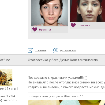
Нравится
Нравится
ответить
цитировать
offline
Отопластика у Бага Денис Константиновича
Поздравляю с красивыми ушками!!!)))))
Не знала, что после отопластики синяки на всех 
ходить и не знаешь, с какого возраста можно д
уме:
12 лет и 4
победительница акции за Февраль 2015
ний:
13984
а) спасибо:
5