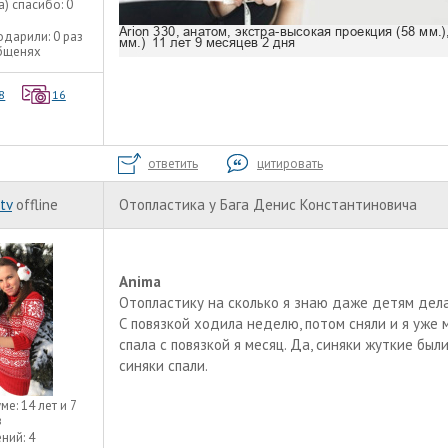
а) спасибо:
0
одарили:
0 раз
общенях
8
16
ответить
цитировать
tv
offline
Отопластика у Бага Денис Константиновича
Anima
Отопластику на сколько я знаю даже детям дел
С повязкой ходила неделю, потом сняли и я уже м
спала с повязкой я месяц. Да, синяки жуткие был
синяки спали.
уме:
14 лет и 7
в
ний:
4