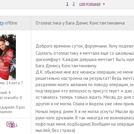
1
2
следующая
tv
offline
Отопластика у Бага Денис Константиновича
Доброго времени суток, форумчани. Хочу подели
Сделать отопластику я мечтала ещё со школьны
дискомфорт. Каждая девушка мечтает быть идеа
Бага Денису Константиновичу.
Д.К. обьяснил мне все нюансы операции, но меня
решительно настроена на результат! Ведь мечта
уме:
14 лет и 7
разделяли моего желания по поводу операции, он
в
подтвердил что лопоухость присутствует и дал 
ний:
4
оставалось теперь только ждать. Месяц до дня 
а) спасибо:
0
другом я не могла. Спала и видела уже свои при
одарили:
0 раз
Ночью перед днём Х я не могла уснуть! Мысли про
общенях
руки ноги дрожали. Я так никогда не волновалас
пофоткал меня, подбодрил) Вообщем на операцио
1
мыслей, без страха)