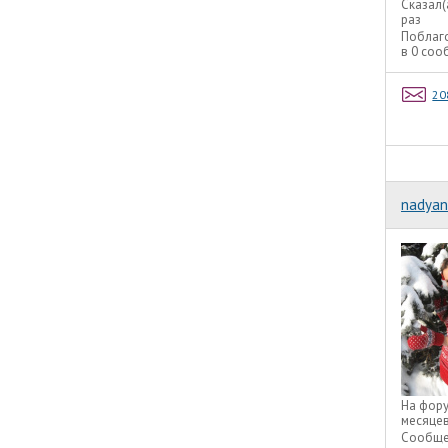
Сказал(
раз
Поблаг
в 0 со
20
nadyan
На фор
месяце
Сообще