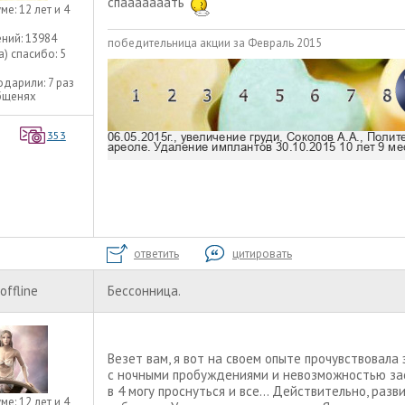
спааааааать
уме:
12 лет и 4
ний:
13984
победительница акции за Февраль 2015
а) спасибо:
5
одарили:
7 раз
бщенях
353
ответить
цитировать
offline
Бессонница.
Везет вам, я вот на своем опыте прочувствовала 
с ночными пробуждениями и невозможностью зас
в 4 могу проснуться и все... Действительно, раз
уме:
12 лет и 4