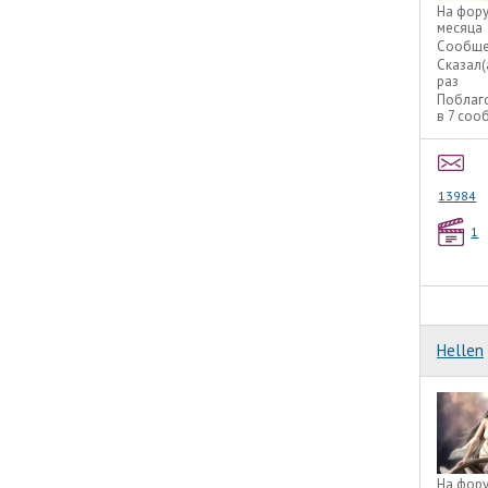
На фор
месяца
Сообще
Сказал(
раз
Поблаг
в 7 соо
13984
1
Hellen
На фор