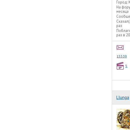
Город:
На фор
месяца
Сообще
Сказал(
раз
Поблаг
раз в 2
15539
5
Llunga