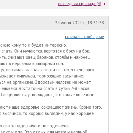
последняя страница (4)
24 июня 2014 г., 18:31:38
ссылка на сообщение
можно кому то и будет интересно.
пать. Они мучаются, вертятся с боку на бок,
ить, считают овец, баранов, столбы и наконец
ают в неровный кошмарный сон.
, но самая главная, состоит в том, что человек
ызывает импульсы, тормозящие засыпание.
ся на организме. Здоровый человек не может
человека достаточно спать в сутки 7-8 часов.
. Специалисты утверждают, что самые полезные
ают наше здоровье, сокращают жизнь. Кроме того,
 выспимся, то хорошо выглядим, у нас хорошее
но спать надо, ничего не поделаешь.
здух и еда. Это отдых для мозга и нервной