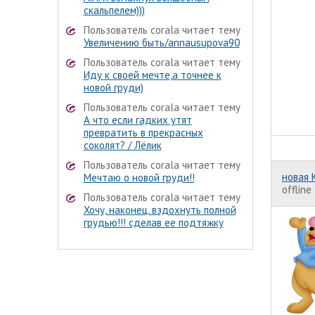
скальпелем)))
Пользователь corala читает тему
Увеличению быть/annausupova90
Пользователь corala читает тему
Иду к своей мечте,а точнее к
новой груди)
Пользователь corala читает тему
А что если гадких утят
превратить в прекрасных
соколят? / Лёлик
Пользователь corala читает тему
новая 
Мечтаю о новой груди!!
offline
Пользователь corala читает тему
Хочу, наконец, вздохнуть полной
грудью!!! сделав ее подтяжку