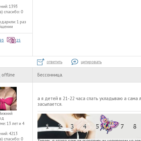
ний:
1393
а) спасибо:
0
одарили:
1 раз
общении
93
25
ответить
цитировать
я
offline
Бессонница.
а я детей в 21-22 часа спать укладываю а сама л
засыпается.
Нижний
од
уме:
13 лет и 4
ний:
4213
а) спасибо:
0