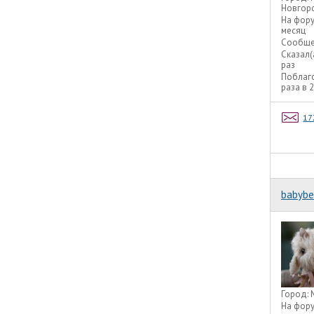
Новгор
На фор
месяц
Сообще
Сказал(
раз
Поблаг
раза в 
17
babybe
Город:
На фор