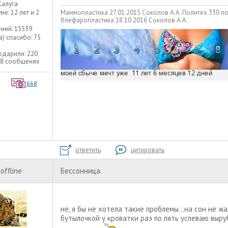
Калуга
Маммопластика 27.01.2015 Соколов А.А. Политех 330 п
уме:
12 лет и 2
блефаропластика 18.10.2016 Соколов А.А.
ний:
15539
а) спасибо:
75
одарили:
220
08 сообщенях
668
ответить
цитировать
offline
Бессонница.
не, я бы не хотела такие проблемы...на сон не жа
бутылочкой у кроватки раз по пять успеваю выруб