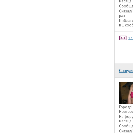
месяца
Сообще
Сказал(
раз
Поблаг
в 1 со
13
Сашул
Город:
Новгор
На фор
месяца
Сообще
Сказал(