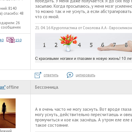
победить. У меня даже получается. Я до сих пор
засыпаю. Когда просыпаюсь, у меня мозг усиленно
ний:
8140
то можно так и не уснуть, а если абстрагироватьс
а) спасибо:
48
что со мной.
одарили:
26
6 сообщенях
21. 04. 16 Круропластика от Соколова А.А - Евросилико
40
150
ответить
цитировать
ая*
offline
Бессонница.
А я очень часто не могу заснуть. Вот вроде глаза 
могу уснуть, действительно пересчитаешь и овец 
промучиться и кое как заснёшь. А утром еле еле 
такое состояние.
Нижний