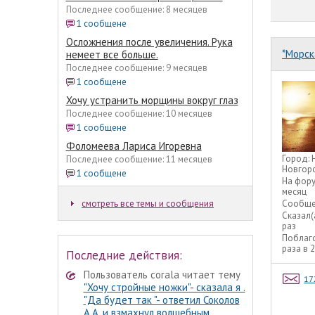
Последнее сообщение: 8 месяцев
1 сообщене
Осложнения после увеличения. Рука
*Морск
немеет все больше.
Последнее сообщение: 9 месяцев
1 сообщене
Хочу устранить морщины вокруг глаз
Последнее сообщение: 10 месяцев
1 сообщене
Фоломеева Лариса Игоревна
Город:
Последнее сообщение: 11 месяцев
Новгор
1 сообщене
На фор
месяц
смотреть все темы и сообщения
Сообще
Сказал(
раз
Поблаг
раза в 
Последние действия:
Пользователь corala читает тему
17
"Хочу стройные ножки"- сказала я .
"Да будет так "- ответил Соколов
А.А. и взмахнул волшебным