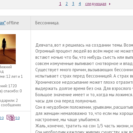
1
2
3
4
следующая
ая*
offline
Бессонница.
Девчата, вот я решилась на создании темы. Воз
Огромный процент людей во всём мире не может с
встают ночью что бы, что нибудь съесть или вып
совсем измученные выпивают снотворное и впад
Нижний
Существует много причин, вызывающих бессонницу
од
испытывает страх перед бессонницей. А страх в
уме:
12 лет и 1
Хроническое недосыпание может плохо отразить
ний:
1720
выдержать долгое время без сна. Для взрослого 
а) спасибо:
0
Большое значение имеет и то, когда мы ложимся
одарили:
2
часы для сна перед полуночью.
2 сообщенях
Сон в неудобном положении, урывками, расшатыв
для женщин немаловажно то, что если мы хорошо
20
50
настроение, мы чаще улыбаемся.
Жаль, конечно, тратить на сон 1/3 часть жизни, 
Сон необходим каждому живому существу, как во