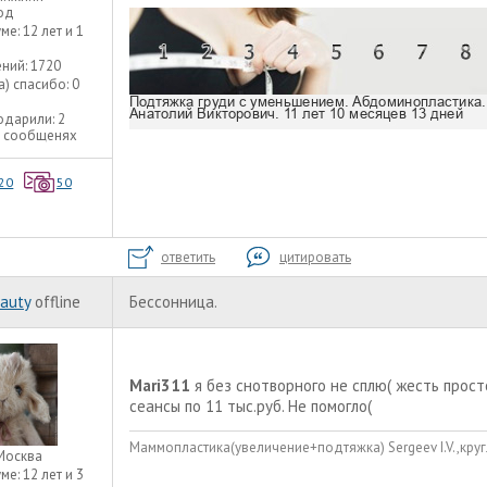
од
уме:
12 лет и 1
ний:
1720
а) спасибо:
0
одарили:
2
2 сообщенях
20
50
ответить
цитировать
auty
offline
Бессонница.
Mari311
я без снотворного не сплю( жесть прост
сеансы по 11 тыс.руб. Не помогло(
Маммопластика(увеличение+подтяжка) Sergeev I.V.,круг
Москва
уме:
12 лет и 3