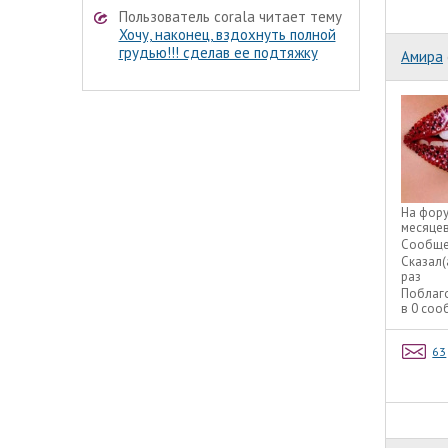
Пользователь corala читает тему
Хочу, наконец, вздохнуть полной
грудью!!! сделав ее подтяжку
Амира
На фор
месяце
Сообще
Сказал(
раз
Поблаг
в 0 со
63