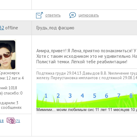
ответить
цитировать
32
offline
Грудь, под фасцию
Амира, привет! Я Лена, приятно познакомиться! У
Хотя с таким исходником это не удивительно. Н
Полистай темки. Лёгкой тебе реабилитации!
Красноярск
Подтяжка груди 29.04.13 Давыдов В.В. Увеличение гру
железу. Переустановка имплантов с подтяжкой 29.08.
уме:
12 лет и 4
ний:
1018
а) спасибо:
0
одарили:
3
3 сообщенях
18
71