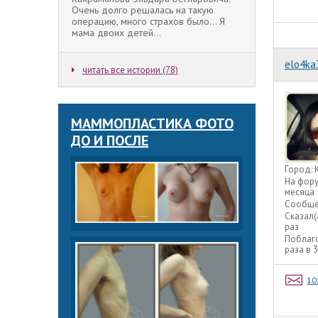
Очень долго решалась на такую
операцию, много страхов было... Я
мама двоих детей...
elo4ka
читать все истории (78)
МАММОПЛАСТИКА ФОТО
ДО И ПОСЛЕ
Город:
На фор
месяца
Сообще
Сказал(
раз
Поблаг
раза в 
10