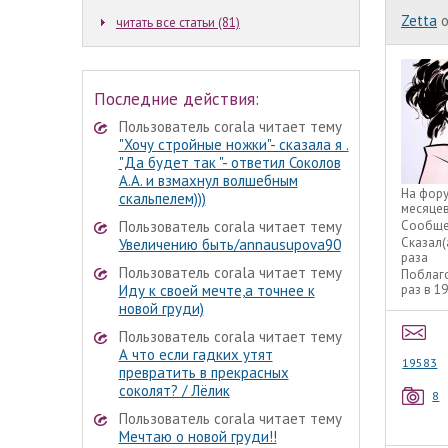
Zetta
o
читать все статьи (81)
Последние действия:
Пользователь corala читает тему
"Хочу стройные ножки"- сказала я .
"Да будет так "- ответил Соколов
А.А. и взмахнул волшебным
На фор
скальпелем)))
месяце
Пользователь corala читает тему
Сообще
Сказал(
Увеличению быть/annausupova90
раза
Пользователь corala читает тему
Поблаг
Иду к своей мечте,а точнее к
раз в 1
новой груди)
Пользователь corala читает тему
А что если гадких утят
19583
превратить в прекрасных
соколят? / Лёлик
8
Пользователь corala читает тему
Мечтаю о новой груди!!