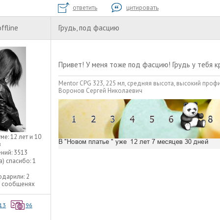
ответить
цитировать
offline
Грудь, под фасцию
Привет! У меня тоже под фасцию! Грудь у тебя к
Mentor CPG 323, 225 мл, средняя высота, высокий проф
Воронов Сергей Николаевич
уме:
12 лет и 10
в
ний:
3513
а) спасибо:
1
одарили:
2
2 сообщенях
13
96