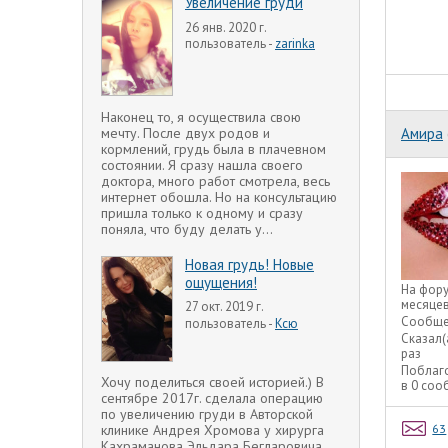
Увеличение груди
26 янв. 2020 г.
пользователь -
zarinka
Наконец то, я осуществила свою
мечту. После двух родов и
Амира
кормлений, грудь была в плачевном
состоянии. Я сразу нашла своего
доктора, много работ смотрела, весь
интернет обошла. Но на консультацию
пришла только к одному и сразу
поняла, что буду делать у...
Новая грудь! Новые
ощущения!
На фор
месяце
27 окт. 2019 г.
Сообще
пользователь -
Ксю
Сказал(
раз
Поблаг
Хочу поделиться своей историей.) В
в 0 со
сентябре 2017г. сделала операцию
по увеличению груди в Авторской
63
клинике Андрея Хромова у хирурга
Кахраманова Эльдара Бегларовича.