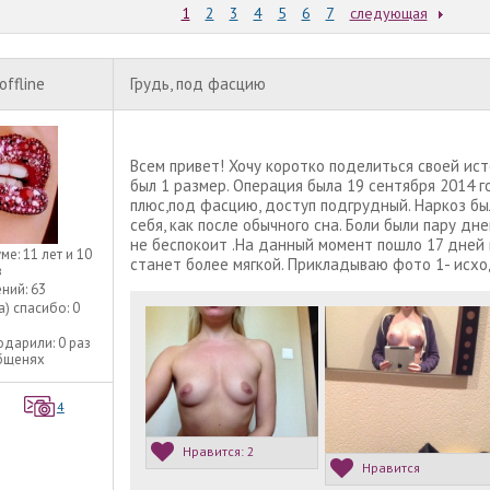
1
2
3
4
5
6
7
следующая
offline
Грудь, под фасцию
Всем привет! Хочу коротко поделиться своей ис
был 1 размер. Операция была 19 сентября 2014 
плюс,под фасцию, доступ подгрудный. Наркоз был
себя, как после обычного сна. Боли были пару дне
не беспокоит .На данный момент пошло 17 дней п
уме:
11 лет и 10
станет более мягкой. Прикладываю фото 1- исход
в
ний:
63
а) спасибо:
0
одарили:
0 раз
общенях
4
Нравится:
2
Нравится