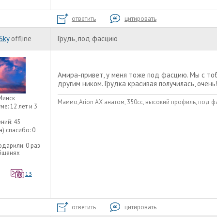
ответить
цитировать
Sky
offline
Грудь, под фасцию
Амира-привет, у меня тоже под фасцию. Мы с то
другим ником. Грудка красивая получилась, очень!
Минск
Маммо,Arion AX анатом, 350сс, высокий профиль, под ф
уме:
12 лет и 3
ний:
45
а) спасибо:
0
одарили:
0 раз
общенях
13
ответить
цитировать