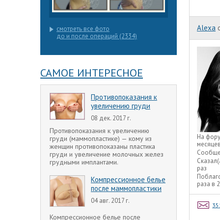
Alexa
смотреть все фото
до и после операций (2334)
САМОЕ ИНТЕРЕСНОЕ
Противопоказания к
увеличению груди
08 дек. 2017 г.
Противопоказания к увеличению
На фор
груди (маммопластике) — кому из
месяце
женщин противопоказаны пластика
Сообще
груди и увеличение молочных желез
Сказал(
грудными имплантами.
раз
Поблаг
Компрессионное белье
раза в 
после маммопластики
04 авг. 2017 г.
35
Компрессионное белье после