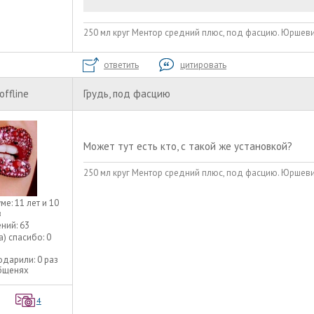
250 мл круг Ментор средний плюс, под фасцию. Юршев
ответить
цитировать
offline
Грудь, под фасцию
Может тут есть кто, с такой же установкой?
250 мл круг Ментор средний плюс, под фасцию. Юршев
уме:
11 лет и 10
в
ний:
63
а) спасибо:
0
одарили:
0 раз
общенях
4