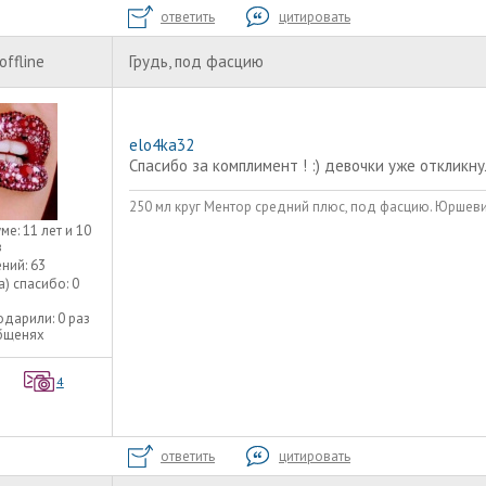
ответить
цитировать
offline
Грудь, под фасцию
elo4ka32
Спасибо за комплимент ! :) девочки уже откликну
250 мл круг Ментор средний плюс, под фасцию. Юршев
уме:
11 лет и 10
в
ний:
63
а) спасибо:
0
одарили:
0 раз
общенях
4
ответить
цитировать