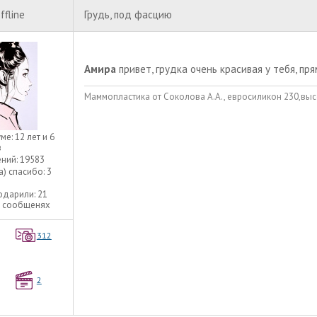
ffline
Грудь, под фасцию
Амира
привет, грудка очень красивая у тебя, пр
Маммопластика от Соколова А.А., евросиликон 230,выс
уме:
12 лет и 6
в
ний:
19583
а) спасибо:
3
одарили:
21
9 сообщенях
312
2