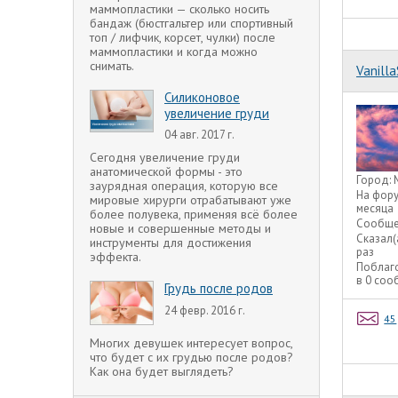
маммопластики — сколько носить
бандаж (бюстгальтер или спортивный
топ / лифчик, корсет, чулки) после
маммопластики и когда можно
снимать.
Vanilla
Силиконовое
увеличение груди
04 авг. 2017 г.
Сегодня увеличение груди
анатомической формы - это
Город:
заурядная операция, которую все
На фор
мировые хирурги отрабатывают уже
месяца
более полувека, применяя всё более
Сообще
новые и совершенные методы и
Сказал(
инструменты для достижения
раз
эффекта.
Поблаг
в 0 со
Грудь после родов
24 февр. 2016 г.
45
Многих девушек интересует вопрос,
что будет с их грудью после родов?
Как она будет выглядеть?