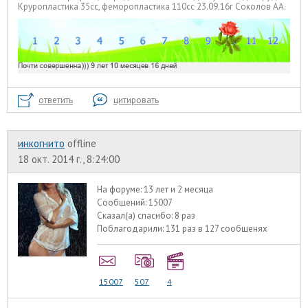
Круропластика 35сс, феморопластика 110сс 23.09.16г Соколов АА.
ответить
цитировать
инкогнито
offline
18 окт. 2014 г., 8:24:00
На форуме:
13 лет и 2 месяца
Сообщений:
15007
Сказал(а) спасибо:
8 раз
Поблагодарили:
131 раз в 127 сообщенях
15007
507
4