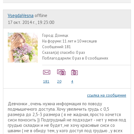
VsegdaVesna
offline
17 окт. 2014 г., 19:23:00
Город:
Донецк
На форуме:
11 лет и 10 месяцев
Сообщений:
181
Сказал(а) спасибо:
0 раз
Поблагодарили:
0 раз в 0 сообщенях
181
20
4
ссылка на сообщение
Девчонки , очень нужна информация по поводу
подмышечного доступа. Хочу увеличить грудь с 0,5
размера до 2,5-3 размера ( я не жадная, просто хочется
сиси поносить )) Подгрудный не подходит - нет у меня под
грудью складки и не будет, не хочу красивые сиси со
швами ( не в обиду тем, у кого доступ под грудью , у всех