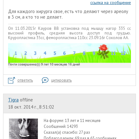
ссылка на сообщение
Для каждого хирурга свое, есть что делают через ареолу
в 3 см, а кто то не делает.
Оп 11.03.2015г Кауров ВВ установка под мышцу нагор 335 сс
высокий профиль, средняя высота доступ под грудью.
Круропластика 35сс, феморопластика 110сс 23.09.16г Соколов АА.
ответить
цитировать
Tigra
offline
18 окт. 2014 г., 8:51:02
На форуме:
13 лет и 11 месяцев
Сообщений:
14293
Сказал(а) спасибо:
27 раз
Поблагодарили:
69 раз в 65 сообщенях