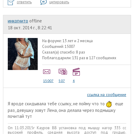
ответить
цитировать
инкогнито
offline
18 окт. 2014 г., 8:22:41
На форуме:
13 лет и 2 месяца
Сообщений:
15007
Сказал(а) спасибо:
8 раз
Поблагодарили:
131 раз в 127 сообщенях
15007
507
4
ссылка на сообщение
Я вроде скидывала тебе ссылку, не пойму что то
еще
раз, девушку зовут Лена, она делала через подмышку
почитай
тут
Оп 11.03.2015г Кауров ВВ установка под мышцу нагор 335 сс
высокий профиль, средняя высота доступ под грудью.