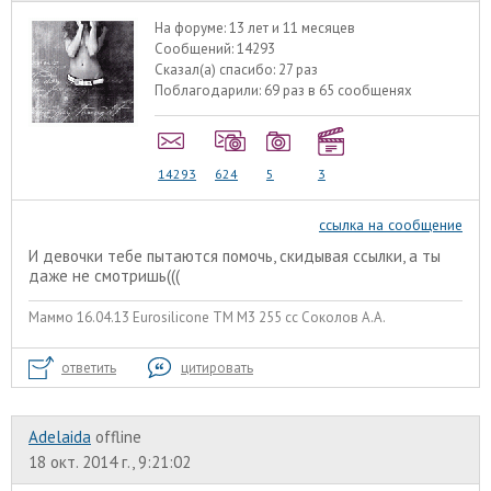
На форуме:
13 лет и 11 месяцев
Сообщений:
14293
Сказал(а) спасибо:
27 раз
Поблагодарили:
69 раз в 65 сообщенях
14293
624
5
3
ссылка на сообщение
И девочки тебе пытаются помочь, скидывая ссылки, а ты
даже не смотришь(((
Маммо 16.04.13 Eurosilicone ТМ М3 255 сс Соколов А.А.
ответить
цитировать
Adelaida
offline
18 окт. 2014 г., 9:21:02