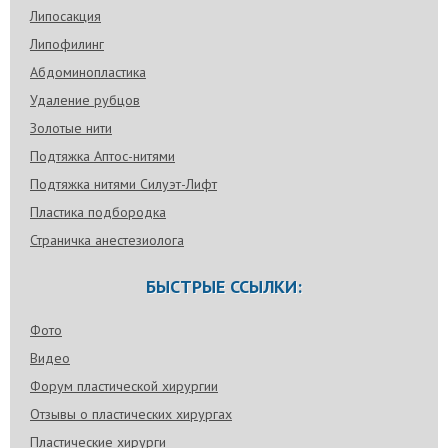
Липосакция
Липофилинг
Абдоминопластика
Удаление рубцов
Золотые нити
Подтяжка Аптос-нитями
Подтяжка нитями Силуэт-Лифт
Пластика подбородка
Страничка анестезиолога
БЫСТРЫЕ ССЫЛКИ:
Фото
Видео
Форум пластической хирургии
Отзывы о пластических хирургах
Пластические хирурги