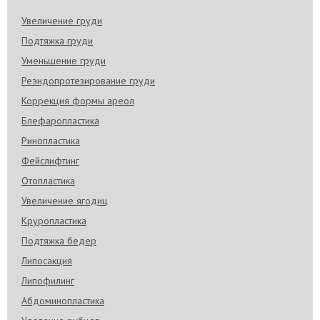
Увеличение груди
Подтяжка груди
Уменьшение груди
Реэндопротезирование груди
Коррекция формы ареол
Блефаропластика
Ринопластика
Фейслифтинг
Отопластика
Увеличение ягодиц
Круропластика
Подтяжка бедер
Липосакция
Липофилинг
Абдоминопластика